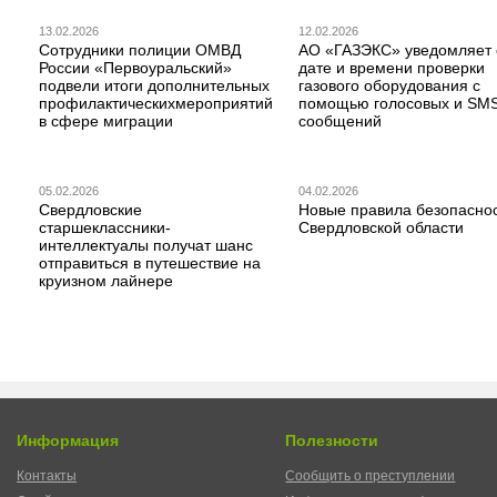
13.02.2026
12.02.2026
Сотрудники полиции ОМВД
АО «ГАЗЭКС» уведомляет 
России «Первоуральский»
дате и времени проверки
подвели итоги дополнительных
газового оборудования с
профилактическихмероприятий
помощью голосовых и SM
в сфере миграции
сообщений
05.02.2026
04.02.2026
Свердловские
Новые правила безопаснос
старшеклассники-
Свердловской области
интеллектуалы получат шанс
отправиться в путешествие на
круизном лайнере
Информация
Полезности
Контакты
Сообщить о преступлении