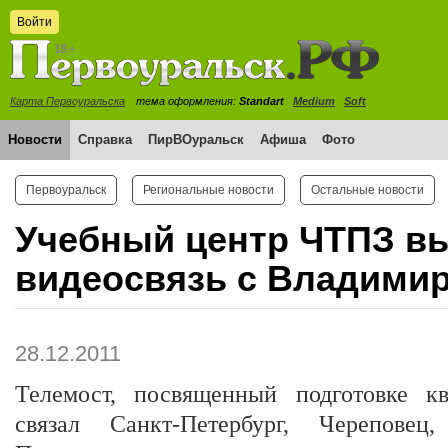
Войти
Карта Первоуральска
тема оформления:
Standart
Medium
Soft
Новости
Справка
ПирВОуральск
Афиша
Фото
Первоуральск
Региональные новости
Остальные новости
Учебный центр ЧТПЗ в
видеосвязь с Владими
28.12.2011
Телемост, посвященный подготовке к
связал Санкт-Петербург, Черепове