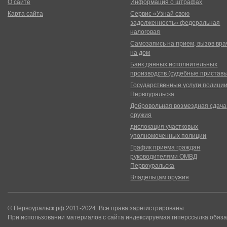
О сайте
Информация о штрафах
Карта сайта
Сервис «Узнай свою
задолженность» федеральная
налоговая
Самозапись на прием, вызов вра
на дом
Банк данных исполнительных
производств (судебные пристав
Государственные услуги полици
Первоуральска
Добровольная возмездная сдача
оружия
дислокация участковых
уполномоченных полиции
График приема граждан
руководителями ОМВД
Первоуральска
Владельцам оружия
© Первоуральск.рф 2011-2024. Все права зарегистрированы.
При использовании материалов с сайта индексируемая гиперссылка обяза