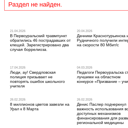
Раздел не найден.
21.04.2026
20.04.2026
В Первоуральский травмпункт
Дачники Краснотурьинска 
обратились 46 пострадавших от
Рудничного получили инте
клещей. Зарегистрировано два
на скорости 80 Мбит/с
случая боррелиоза.
17.04.2026
04.03.2026
Люди, ау! Свердловская
Педагоги Первоуральска с
полиция призывает не
лучшими на областном
повторять ошибок школьного
конкурсе «Призвание – учи
учителя
26.02.2026
26.02.2026
8 миллионов цветов завезли на
Денис Паслер подчеркнул
Урал к 8 Марта
важность использования в
доступных механизмов
финансирования для разв
региональной медицины