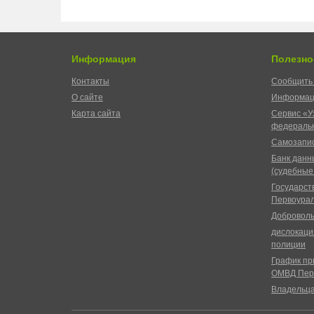
Информация
Полезно
Контакты
Сообщить 
О сайте
Информац
Карта сайта
Сервис «У
федеральн
Самозапис
Банк данн
(судебные
Государст
Первоурал
Доброволь
дислокаци
полиции
График пр
ОМВД Пер
Владельц