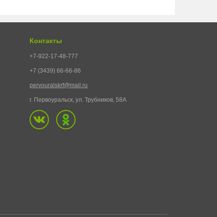
Контакты
+7-922-17-48-777
+7 (3439) 66-66-86
pervouralskrf@mail.ru
г. Первоуральск, ул. Трубников, 58А