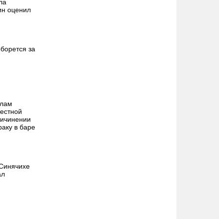
ла
ин оценил
борется за
алам
местной
ричинении
раку в баре
 Синячихе
ал