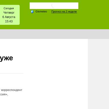
Сегодня
Четверг
6 Августа
15:43
 уже
т корреспондент
ссия»,