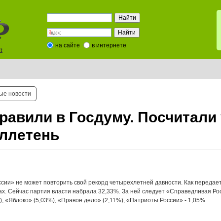
на сайте
в интернете
t
ые новости
равили в Госдуму. Посчитали
ллетень
сии» не может повторить свой рекорд четырехлетней давности. Как передае
ах. Сейчас партия власти набрала 32,33%. За ней следует «Справедливая Ро
 «Яблоко» (5,03%), «Правое дело» (2,11%), «Патриоты России» - 1,05%.