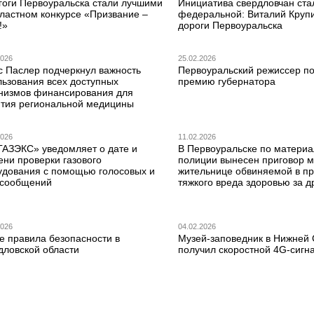
гоги Первоуральска стали лучшими
Инициатива свердловчан ста
бластном конкурсе «Призвание –
федеральной: Виталий Круп
!»
дороги Первоуральска
2026
25.02.2026
с Паслер подчеркнул важность
Первоуральский режиссер по
льзования всех доступных
премию губернатора
низмов финансирования для
ития региональной медицины
2026
11.02.2026
ГАЗЭКС» уведомляет о дате и
В Первоуральске по матери
ени проверки газового
полиции вынесен приговор 
удования с помощью голосовых и
жительнице обвиняемой в п
сообщений
тяжкого вреда здоровью за д
2026
04.02.2026
е правила безопасности в
Музей-заповедник в Нижней
дловской области
получил скоростной 4G-сигн