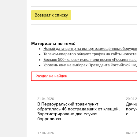
Возврат к списку
Материалы по теме:
Новый дата-центр на импортозамещённом оборудов
Телеком-оператор обнулит трафик на сайты новосте
Больше 500 человек исполнили песню «Россия» на с
Уровень явки на выборах Президента Российской Фед
Раздел не найден.
21.04.2026
20.04.
В Первоуральский травмпункт
Дачн
обратились 46 пострадавших от клещей.
получ
Зарегистрировано два случая
с
боррелиоза.
17.04.2026
04.03.