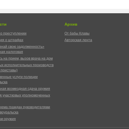
сти
Архив
о преступлении
От бабы Клавы
ия о штрафах
Авторская лента
знай свою задолженность»
ая налоговая
ь на прием, вызов врача на дом
ых исполнительных производств
 приставы)
венные услуги полиции
ьска
ная возмездная сдача оружия
я участковых уполномоченных
иема граждан руководителями
воуральска
ам оружия