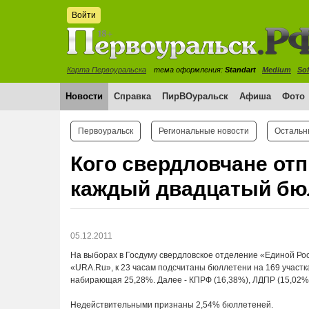
Войти
Карта Первоуральска
тема оформления:
Standart
Medium
Sof
Новости
Справка
ПирВОуральск
Афиша
Фото
Первоуральск
Региональные новости
Остальн
Кого свердловчане отп
каждый двадцатый бю
05.12.2011
На выборах в Госдуму свердловское отделение «Единой Рос
«URA.Ru», к 23 часам подсчитаны бюллетени на 169 участк
набирающая 25,28%. Далее - КПРФ (16,38%), ЛДПР (15,02%),
Недействительными признаны 2,54% бюллетеней.