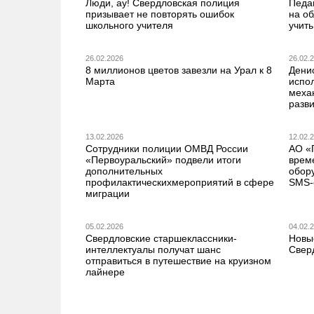
Люди, ау! Свердловская полиция
Педа
призывает не повторять ошибок
на о
школьного учителя
учить
26.02.2026
26.02.
8 миллионов цветов завезли на Урал к 8
Дени
Марта
испо
меха
разв
13.02.2026
12.02.
Сотрудники полиции ОМВД России
АО «
«Первоуральский» подвели итоги
врем
дополнительных
обор
профилактическихмероприятий в сфере
SMS-
миграции
05.02.2026
04.02.
Свердловские старшеклассники-
Новы
интеллектуалы получат шанс
Свер
отправиться в путешествие на круизном
лайнере