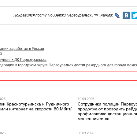
Понравился пост? Поддержи Первоуральск.РФ , нажми:
ании заработал в России
й
тупенях ДК Первоуральска
ерации в городском округе Первоуральск достиг рекордного для города пока
2026
19.04.2026
ики Краснотурьинска и Рудничного
Сотрудники полиции Первоу
или интернет на скорости 80 Мбит/
продолжают проводить рейд
профилактике дистанционно
мошенничества
2026
03.03.2026