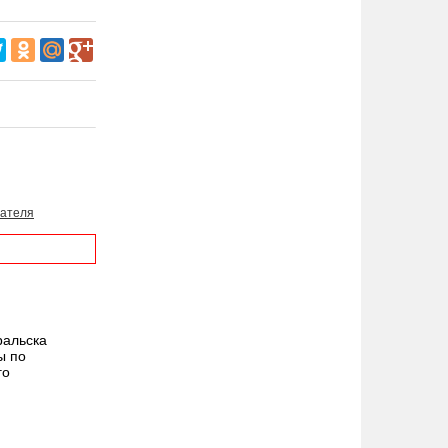
зателя
ральска
ы по
го