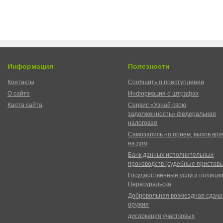
Информация
Полезности
Контакты
Сообщить о преступлении
О сайте
Информация о штрафах
Карта сайта
Сервис «Узнай свою
задолженность» федеральная
налоговая
Самозапись на прием, вызов вра
на дом
Банк данных исполнительных
производств (судебные пристав
Государственные услуги полици
Первоуральска
Добровольная возмездная сдача
оружия
дислокация участковых