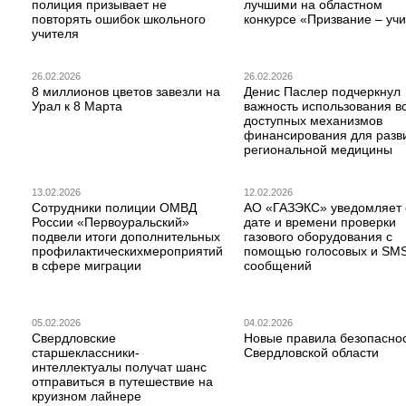
полиция призывает не
лучшими на областном
повторять ошибок школьного
конкурсе «Призвание – учи
учителя
26.02.2026
26.02.2026
8 миллионов цветов завезли на
Денис Паслер подчеркнул
Урал к 8 Марта
важность использования в
доступных механизмов
финансирования для разв
региональной медицины
13.02.2026
12.02.2026
Сотрудники полиции ОМВД
АО «ГАЗЭКС» уведомляет 
России «Первоуральский»
дате и времени проверки
подвели итоги дополнительных
газового оборудования с
профилактическихмероприятий
помощью голосовых и SM
в сфере миграции
сообщений
05.02.2026
04.02.2026
Свердловские
Новые правила безопаснос
старшеклассники-
Свердловской области
интеллектуалы получат шанс
отправиться в путешествие на
круизном лайнере