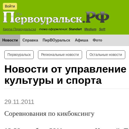
Войти
Карта Первоуральска
тема оформления:
Standart
Medium
Soft
Новости
Справка
ПирВОуральск
Афиша
Фото
Первоуральск
Региональные новости
Остальные новости
Новости от управление
культуры и спорта
29.11.2011
Соревнования по кикбоксингу