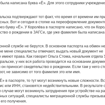
 была написана буква «Ё». Для этого сотрудники учрежден
ьска подтверждают тот факт, что время от времени им пр
асных. Вот и сегодня в стопке на переоформление документ
ез букву «Ё». У Королёва в паспорте написано, что он Коро
ство о рождении в ЗАГСе, где уже фамилия была написана 
онной службе не берутся. В основном паспорта на обмен н
не мене специалисты отмечают,
выдать новый документ не
имеют права. Как говорит Ольга Стома, начальник отдела
ральске, у них вся работа проводится на основании докуме
и он приносит свидетельство о рождении. Если там у него ст
рот, не зависимо от того фамилия это или имя.
Ё» в паспорте, то тут могут возникнуть новые сложности. В
ис или ИНН, становятся недействительными. В результате 
случае могут возникнуть затруднения при устройстве на ра
бных ситуаций, специалисты миграционной службы призыв
его получения.