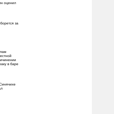
ин оценил
борется за
алам
местной
ричинении
раку в баре
 Синячихе
ал