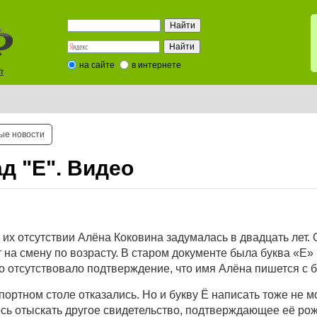
на сайте
в интернете
t
ые новости
ад "Е". Видео
б их отсутствии Алёна Коковина задумалась в двадцать лет.
 на смену по возрасту. В старом документе была буква «Е» 
о отсутствовало подтверждение, что имя Алёна пишется с б
ортном столе отказались. Но и букву Ё написать тоже не м
ось отыскать другое свидетельство, подтверждающее её ро