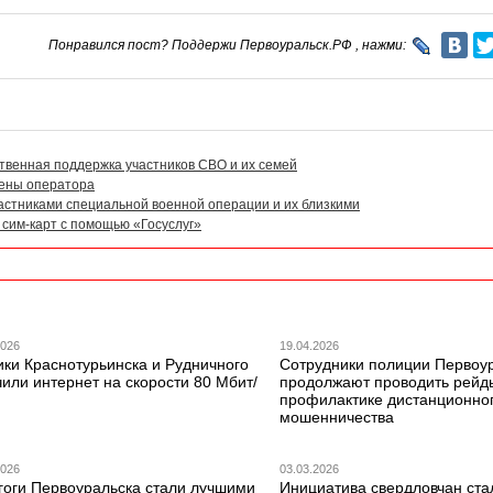
Понравился пост? Поддержи Первоуральск.РФ , нажми:
твенная поддержка участников СВО и их семей
мены оператора
частниками специальной военной операции и их близкими
сим-карт с помощью «Госуслуг»
2026
19.04.2026
ики Краснотурьинска и Рудничного
Сотрудники полиции Первоу
или интернет на скорости 80 Мбит/
продолжают проводить рейд
профилактике дистанционно
мошенничества
2026
03.03.2026
гоги Первоуральска стали лучшими
Инициатива свердловчан ста