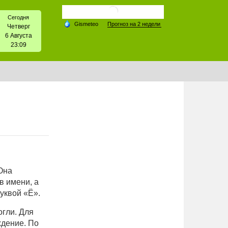
Сегодня
Четверг
6 Августа
23:09
 Она
в имени, а
уквой «Ё».
огли. Для
ждение. По