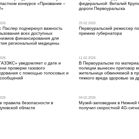
бластном конкурсе «Призвание –
федеральной: Виталий Круп
!»
дороги Первоуральска
2026
25.02.2026
с Паслер подчеркнул важность
Первоуральский режиссер по
льзования всех доступных
премию губернатора
низмов финансирования для
ития региональной медицины
2026
11.02.2026
ГАЗЭКС» уведомляет о дате и
В Первоуральске по матери
ени проверки газового
полиции вынесен приговор 
удования с помощью голосовых и
жительнице обвиняемой в п
сообщений
тяжкого вреда здоровью за д
2026
04.02.2026
е правила безопасности в
Музей-заповедник в Нижней
дловской области
получил скоростной 4G-сигн