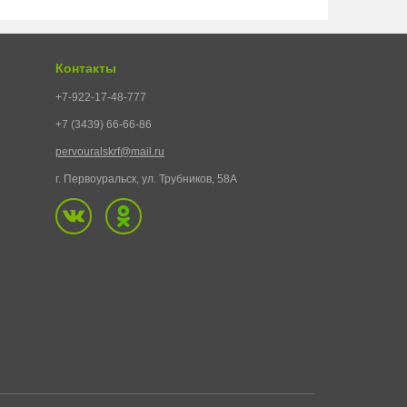
Контакты
+7-922-17-48-777
+7 (3439) 66-66-86
pervouralskrf@mail.ru
г. Первоуральск, ул. Трубников, 58А