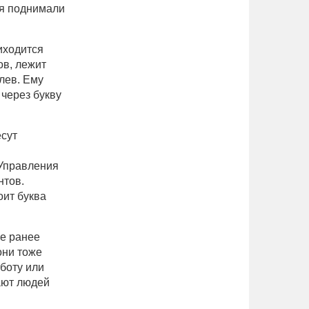
ия поднимали
иходится
ов, лежит
лев. Ему
через букву
есут
 Управления
нтов.
оит буква
се ранее
они тоже
боту или
ают людей