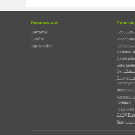
Информация
Полезно
Контакты
Сообщить 
О сайте
Информац
Карта сайта
Сервис «У
федеральн
Самозапис
Банк данн
(судебные
Государст
Первоурал
Доброволь
дислокаци
полиции
График пр
ОМВД Пер
Владельц