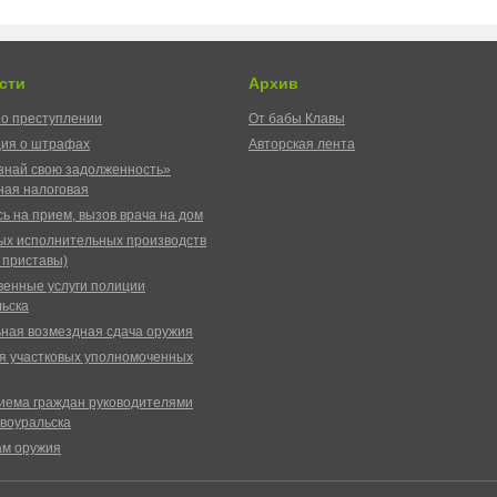
сти
Архив
о преступлении
От бабы Клавы
ия о штрафах
Авторская лента
знай свою задолженность»
ая налоговая
ь на прием, вызов врача на дом
ых исполнительных производств
 приставы)
венные услуги полиции
ьска
ная возмездная сдача оружия
я участковых уполномоченных
иема граждан руководителями
воуральска
ам оружия