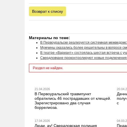
Возврат к списку
Материалы по теме:
В Первоуральске реализуется системная межведомс
Мужчины оказались более решительны в вопросе с
В театре «Вариант» состоялась шестая встреча с у
Свердловчане проконтролируют новые подключения 
Раздел не найден.
21.04.2026
20.04.
В Первоуральский травмпункт
Дачн
обратились 46 пострадавших от клещей.
получ
Зарегистрировано два случая
с
боррелиоза.
17.04.2026
04.03.
Люди, ау! Свердловская полиция
Педа