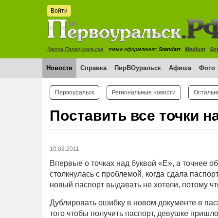
Войти
Карта Первоуральска
тема оформления:
Standart
Medium
Sof
Новости
Справка
ПирВОуральск
Афиша
Фото
Первоуральск
Региональные новости
Остальн
Поставить все точки н
10.02.2011
Впервые о точках над буквой «Е», а точнее о
столкнулась с проблемой, когда сдала паспорт
новый паспорт выдавать не хотели, потому чт
Дублировать ошибку в новом документе в пасп
того чтобы получить паспорт, девушке пришл