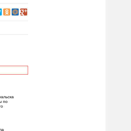
ральска
ы по
го
ла