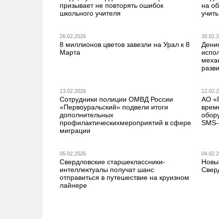
призывает не повторять ошибок
на о
школьного учителя
учить
26.02.2026
26.02.
8 миллионов цветов завезли на Урал к 8
Дени
Марта
испо
меха
разв
13.02.2026
12.02.
Сотрудники полиции ОМВД России
АО «
«Первоуральский» подвели итоги
врем
дополнительных
обор
профилактическихмероприятий в сфере
SMS-
миграции
05.02.2026
04.02.
Свердловские старшеклассники-
Новы
интеллектуалы получат шанс
Свер
отправиться в путешествие на круизном
лайнере