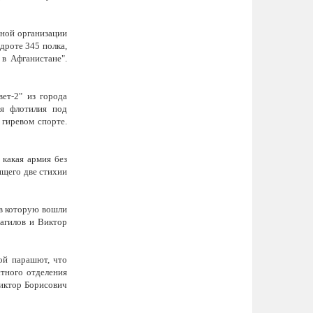
тной организации
дроте 345 полка,
 в Афганистане".
ет-2" из города
ая флотилия под
 гиревом спорте.
 какая армия без
ящего две стихии
 в которую вошли
магилов и Виктор
рой парашют, что
стного отделения
Виктор Борисович