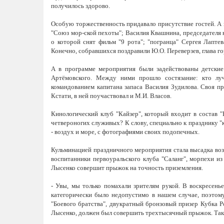
получилось здорово.
Особую торжественность придавало присутствие гостей. А 
"Союз мор-ской пехоты"; Василия Квашнина, председателя 
о которой снят фильм "9 рота"; "погранца" Сергея Лапте
Конечно, собравшихся поздравили Ю.О. Переверзев, глава го
А в программе мероприятия были задействованы детские 
Артёмовского. Между ними прошло состязание: кто лу
командованием капитана запаса Василия Зудилова. Своя пр
Кстати, в ней поучаствовал и М.И. Власов.
Кинологический клуб "Кайзер", который входит в состав "
четвероногих служивых? К слову, специально к празднику 
- воздух и море, с фотографиями своих подопечных.
Кульминацией праздничного мероприятия стала высадка воз
воспитанники первоуральского клуба "Саланг", морпехи и
Лысенко совершит прыжок на точность приземления.
- Увы, мы только помахали зрителям рукой. В воскресень
категорически было недопустимо в нашем случае, поэтому
"Боевого братства", двукратный бронзовый призер Кубка 
Лысенко, должен был совершить трехтысячный прыжок. Так 