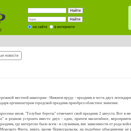
на сайте
в интернете
t
ые новости
абережной местной акватории - Нижнем пруду - праздник в честь двух легендар
даря организаторам городской праздник приобрел областное значение.
ресенье июля. "Голубые береты" отмечают свой праздник 2 августа. Вот в м
о" и решили устроить вместо двух - одно, причем масштабное, мероприяти
аздник, где интересно было всем - и служивым, вне зависимости от рода войск
Морского Флота, никто, кроме Первоуральска, на подобное объединение не 