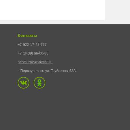
Контакты
+7-922-17-48-777
+7 (3439) 66-66-86
pervouralskrf@mail.ru
г. Первоуральск, ул. Трубников, 58А