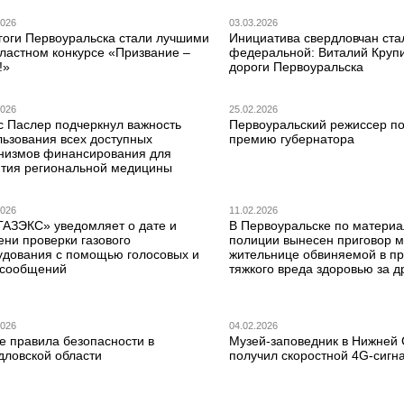
2026
03.03.2026
гоги Первоуральска стали лучшими
Инициатива свердловчан ста
бластном конкурсе «Призвание –
федеральной: Виталий Круп
!»
дороги Первоуральска
2026
25.02.2026
с Паслер подчеркнул важность
Первоуральский режиссер по
льзования всех доступных
премию губернатора
низмов финансирования для
ития региональной медицины
2026
11.02.2026
ГАЗЭКС» уведомляет о дате и
В Первоуральске по матери
ени проверки газового
полиции вынесен приговор 
удования с помощью голосовых и
жительнице обвиняемой в п
сообщений
тяжкого вреда здоровью за д
2026
04.02.2026
е правила безопасности в
Музей-заповедник в Нижней
дловской области
получил скоростной 4G-сигн