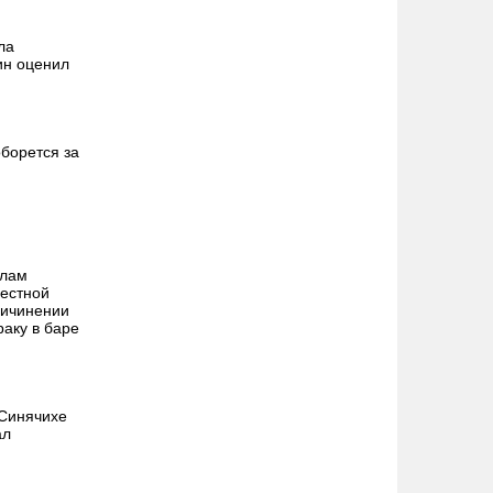
ла
ин оценил
борется за
алам
местной
ричинении
раку в баре
 Синячихе
ал