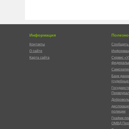
Информация
Полезно
Контакты
Сообщить 
О сайте
Информац
Карта сайта
Сервис «У
федеральн
Самозапис
Банк данн
(судебные
Государст
Первоурал
Доброволь
дислокаци
полиции
График пр
ОМВД Пер