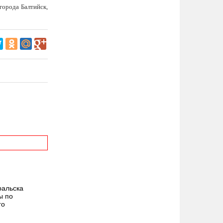
города Балтийск,
ральска
ы по
го