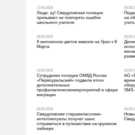
17.04.2026
04.03.
Люди, ау! Свердловская полиция
Педа
призывает не повторять ошибок
на о
школьного учителя
учить
26.02.2026
26.02.
8 миллионов цветов завезли на Урал к 8
Дени
Марта
испо
меха
разв
13.02.2026
12.02.
Сотрудники полиции ОМВД России
АО «
«Первоуральский» подвели итоги
врем
дополнительных
обор
профилактическихмероприятий в сфере
SMS-
миграции
05.02.2026
04.02.
Свердловские старшеклассники-
Новы
интеллектуалы получат шанс
Свер
отправиться в путешествие на круизном
лайнере