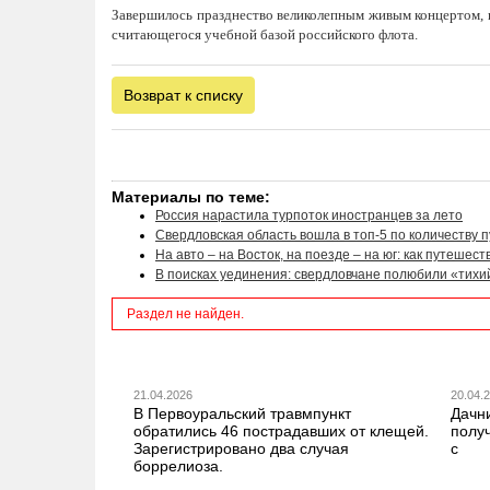
Завершилось празднество великолепным живым концертом, 
считающегося учебной базой российского флота.
Возврат к списку
Материалы по теме:
Россия нарастила турпоток иностранцев за лето
Свердловская область вошла в топ-5 по количеству 
На авто – на Восток, на поезде – на юг: как путешес
В поисках уединения: свердловчане полюбили «тихи
Раздел не найден.
21.04.2026
20.04.
В Первоуральский травмпункт
Дачн
обратились 46 пострадавших от клещей.
получ
Зарегистрировано два случая
с
боррелиоза.