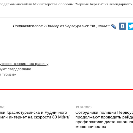
подарком ансамбля Министерства обороны "Черные береты" из легендарного 
Понравился пост? Поддержи Первоуральск.РФ , нажми:
путешественников за границу
твуют свердловчане
й туризм»
2026
19.04.2026
ики Краснотурьинска и Рудничного
Сотрудники полиции Первоу
или интернет на скорости 80 Мбит/
продолжают проводить рейд
профилактике дистанционно
мошенничества