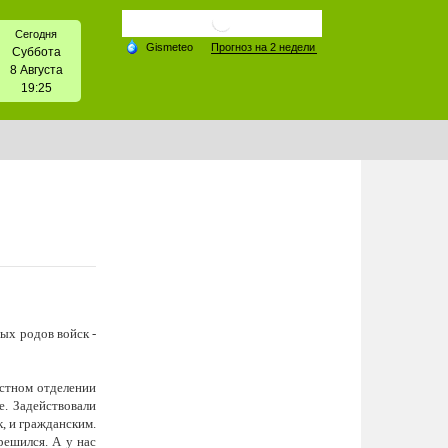
Сегодня
Суббота
8 Августа
19:25
ных родов войск -
естном отделении
е. Задействовали
, и гражданским.
решился. А у нас