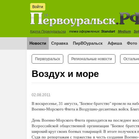
Войти
Карта Первоуральска
тема оформления:
Standart
Medium
Sof
Новости
Справка
ПирВОуральск
Афиша
Фото
Первоуральск
Региональные новости
Остальн
Воздух и море
02.08.2011
В воскресенье, 31 августа, "Боевое братство" провело на н
Военно-Морского Флота и Воздушно-десантных войск. Благо
День Военно-Морского Флота приходится на последнее воск
Всероссийской общественной организации "Боевое братств
широкий круг своих боевых товарищей. В итоге получился пр
Судя по репортажам с торжества в честь создания Военно-