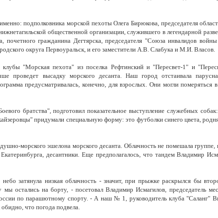
именно: подполковника морской пехоты Олега Бирюкова, председателя облас
нижнетагильской общественной организации, служившего в легендарной разве
ва, почетного гражданина Дегтярска, председателя "Союза инвалидов войны
родского округа Первоуральск, и его заместители А.В. Слабука и М.И. Власов.
клубы "Морская пехота" из поселка Рефтинский и "Пересвет-1" и "Пересв
чше проведет высадку морского десанта. Наш город отстаивала парусн
ограмма предусматривалась, конечно, для взрослых. Они могли померяться в
Боевого братства", подготовил показательное выступление служебных собак:
"кайзеровцы" придумали специальную форму: это футболки синего цвета, родн
душно-морского эшелона морского десанта. Облачность не помешала группе,
з Екатеринбурга, десантники. Еще предполагалось, что тандем Владимир Ис
е небо затянула низкая облачность - значит, при прыжке раскрылся бы вто
 мы остались на борту, - посетовал Владимир Исмагилов, председатель ме
России по парашютному спорту. - А наш № 1, руководитель клуба "Саланг" 
обидно, что погода подвела.