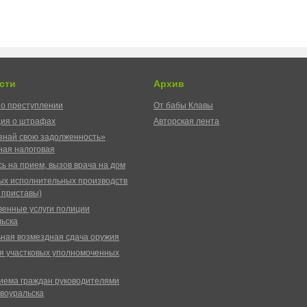
сти
Архив
о преступлении
От бабы Клавы
ия о штрафах
Авторская лента
знай свою задолженность»
ая налоговая
ь на прием, вызов врача на дом
ых исполнительных производств
 приставы)
венные услуги полиции
ьска
ная возмездная сдача оружия
я участковых уполномоченных
иема граждан руководителями
воуральска