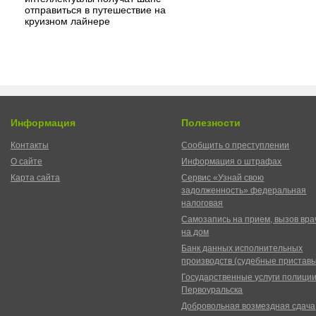
отправиться в путешествие на
круизном лайнере
Информация
Полезности
Контакты
Сообщить о преступлении
О сайте
Информация о штрафах
Карта сайта
Сервис «Узнай свою
задолженность» федеральная
налоговая
Самозапись на прием, вызов вра
на дом
Банк данных исполнительных
производств (судебные пристав
Государственные услуги полици
Первоуральска
Добровольная возмездная сдача