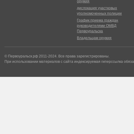
оружия
дислокация участковых
уполномоченных полиции
График приема граждан
руководителями ОМВД
Первоуральска
Владельцам оружия
© Первоуральск.рф 2011-2024. Все права зарегистрированы.
При использовании материалов с сайта индексируемая гиперссылка обяза