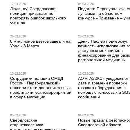
17.04.2026
04.03.2026
Люди, ау! Свердловская
Педагоги Первоуральска с
полиция призывает не
лучшими на областном
повторять ошибок школьного
конкурсе «Призвание – учи
учителя
26.02.2026
26.02.2026
8 миллионов цветов завезли на
Денис Паслер подчеркнул
Урал к 8 Марта
важность использования в
доступных механизмов
финансирования для разв
региональной медицины
13.02.2026
12.02.2026
Сотрудники полиции ОМВД
АО «ГАЗЭКС» уведомляет 
России «Первоуральский»
дате и времени проверки
подвели итоги дополнительных
газового оборудования с
профилактическихмероприятий
помощью голосовых и SM
в сфере миграции
сообщений
05.02.2026
04.02.2026
Свердловские
Новые правила безопаснос
старшеклассники-
Свердловской области
интеллектуалы получат шанс