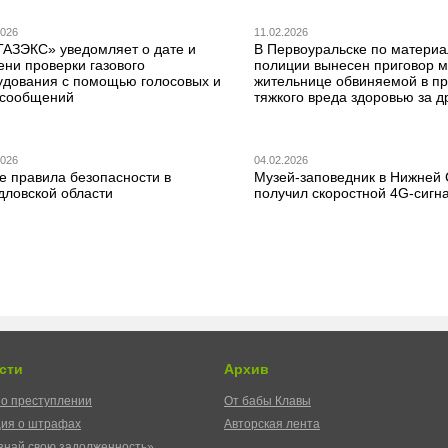
2026
11.02.2026
ГАЗЭКС» уведомляет о дате и
В Первоуральске по матери
ени проверки газового
полиции вынесен приговор 
удования с помощью голосовых и
жительнице обвиняемой в п
сообщений
тяжкого вреда здоровью за д
2026
04.02.2026
е правила безопасности в
Музей-заповедник в Нижней
дловской области
получил скоростной 4G-сигн
сти
Архив
о преступлении
От бабы Клавы
ия о штрафах
Авторская лента
знай свою задолженность»