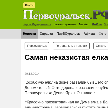
Войти
Карта Первоуральска
тема оформления:
Standart
Medium
Sof
Новости
Справка
ПирВОуральск
Афиша
Фото
Первоуральск
Региональные новости
Остальн
Самая неказистая елк
29.12.2014
Кособокую елку на фоне развалин бывшего сп
Доломитовый. Фото дерева и развалин опубли
Первоуральска Денис Ярин. Он пишет:
«Красочно презентованная на Думе елка в До
администрация Первоуральска пустить пыль в