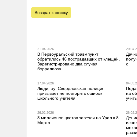
Возврат к списку
21.04.2026
20.04.
В Первоуральский травмпункт
Дачн
обратились 46 пострадавших от клещей.
получ
Зарегистрировано два случая
с
боррелиоза.
17.04.2026
04.03.
Люди, ау! Свердловская полиция
Педа
призывает не повторять ошибок
на о
школьного учителя
учить
26.02.2026
26.02.
8 миллионов цветов завезли на Урал к 8
Дени
Марта
испо
меха
разв