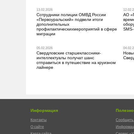
13.02.2026
12.02.
Сотрудники полиции ОМВД России
АО «
«Первоуральский» подвели итоги
врем
дополнительных
обор
профилактическихмероприятий в сфере
SMS-
миграции
05.02.2026
04.02.
Свердловские старшеклассники-
Новы
интеллектуалы получат шанс
Свер
отправиться в путешествие на круизном
лайнере
Информация
Полезно
Контакты
Сообщить 
О сайте
Информац
Карта сайта
Сервис «У