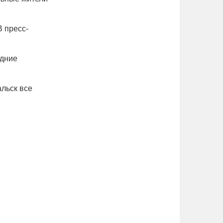
В пресс-
одние
.
альск все