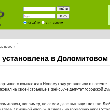
на сайте
в интернете
t
ые новости
а установлена в Доломитовом
ортивного комплекса к Новому году установили в поселке
ковал на своей странице в фейсбуке депутат городской ду
ломитовом, например, на самом деле выглядит вот так. Лю
 глаза. Основной упор был сделан на городскую елку. Оста