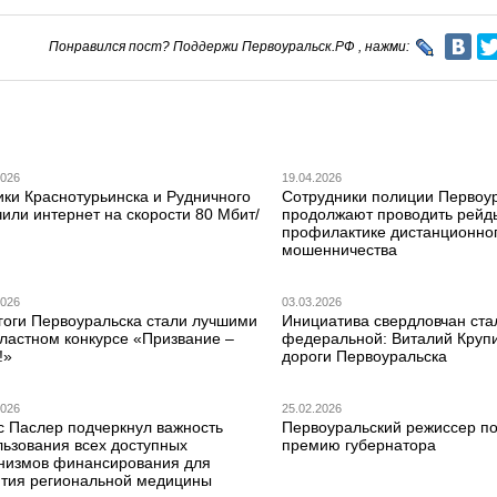
Понравился пост? Поддержи Первоуральск.РФ , нажми:
2026
19.04.2026
ики Краснотурьинска и Рудничного
Сотрудники полиции Первоу
или интернет на скорости 80 Мбит/
продолжают проводить рейд
профилактике дистанционно
мошенничества
2026
03.03.2026
гоги Первоуральска стали лучшими
Инициатива свердловчан ста
бластном конкурсе «Призвание –
федеральной: Виталий Круп
!»
дороги Первоуральска
2026
25.02.2026
с Паслер подчеркнул важность
Первоуральский режиссер по
льзования всех доступных
премию губернатора
низмов финансирования для
ития региональной медицины