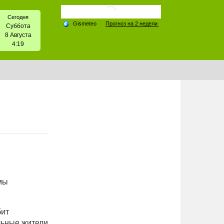
Сегодня
Суббота
8 Августа
4:19
мы
бит
льные жители