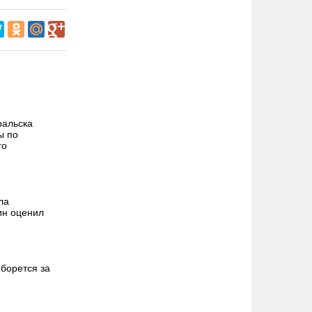
ральска
ы по
го
ла
ин оценил
борется за