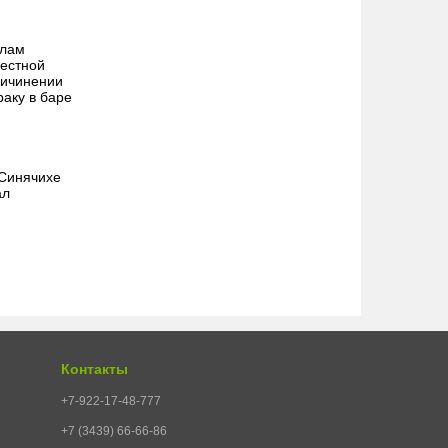
алам
местной
ричинении
раку в баре
 Синячихе
ал
Контакты
+7-922-17-48-777
+7 (3439) 66-66-86