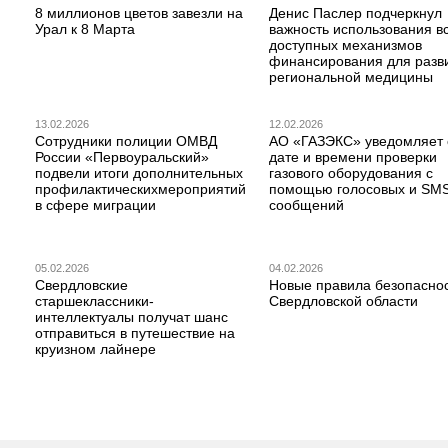
8 миллионов цветов завезли на
Денис Паслер подчеркнул
Урал к 8 Марта
важность использования в
доступных механизмов
финансирования для разв
региональной медицины
13.02.2026
12.02.2026
Сотрудники полиции ОМВД
АО «ГАЗЭКС» уведомляет 
России «Первоуральский»
дате и времени проверки
подвели итоги дополнительных
газового оборудования с
профилактическихмероприятий
помощью голосовых и SM
в сфере миграции
сообщений
05.02.2026
04.02.2026
Свердловские
Новые правила безопаснос
старшеклассники-
Свердловской области
интеллектуалы получат шанс
отправиться в путешествие на
круизном лайнере