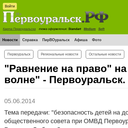
Войти
Карта Первоуральска
тема оформления:
Standart
Medium
Soft
Новости
Справка
ПирВОуральск
Афиша
Фото
Первоуральск
Региональные новости
Остальные новости
"Равнение на право" н
волне" - Первоуральск.
05.06.2014
Тема передачи: "безопасность детей на до
общественного совета при ОМВД Первоур