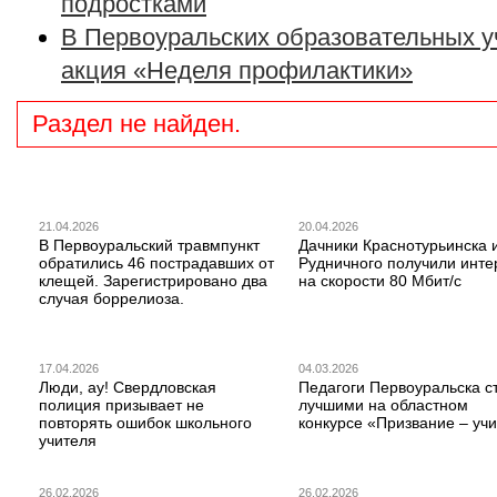
подростками
В Первоуральских образовательных у
акция «Неделя профилактики»
Раздел не найден.
21.04.2026
20.04.2026
В Первоуральский травмпункт
Дачники Краснотурьинска 
обратились 46 пострадавших от
Рудничного получили инте
клещей. Зарегистрировано два
на скорости 80 Мбит/с
случая боррелиоза.
17.04.2026
04.03.2026
Люди, ау! Свердловская
Педагоги Первоуральска с
полиция призывает не
лучшими на областном
повторять ошибок школьного
конкурсе «Призвание – учи
учителя
26.02.2026
26.02.2026