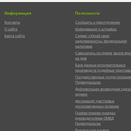
Информация
Полезности
Контакты
Сообщить о преступлении
О сайте
Информация о штрафах
Карта сайта
Сервис «Узнай свою
задолженность» федеральная
налоговая
Самозапись на прием, вызов вра
на дом
Банк данных исполнительных
производств (судебные пристав
Государственные услуги полици
Первоуральска
Добровольная возмездная сдача
оружия
дислокация участковых
уполномоченных полиции
График приема граждан
руководителями ОМВД
Первоуральска
Владельцам оружия