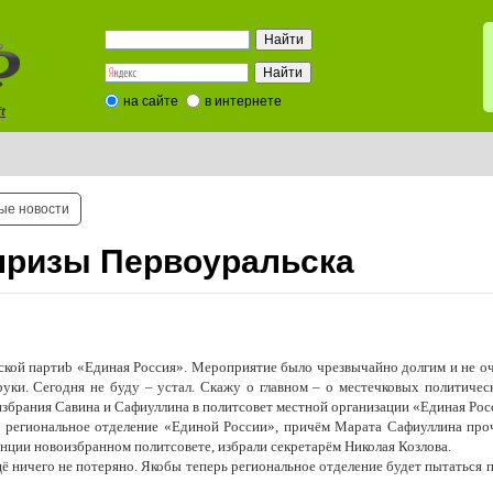
на сайте
в интернете
t
ые новости
призы Первоуральска
ской партиb «Единая Россия». Мероприятие было чрезвычайно долгим и не о
руки. Сегодня не буду – устал. Скажу о главном – о местечковых политичес
реизбрания Савина и Сафиуллина в политсовет местной организации «Единая Рос
о региональное отделение «Единой России», причём Марата Сафиуллина про
енции новоизбранном политсовете, избрали секретарём Николая Козлова.
ё ничего не потеряно. Якобы теперь региональное отделение будет пытаться п