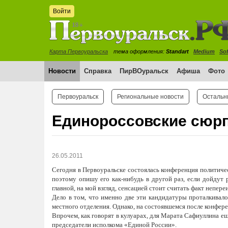
Войти
Карта Первоуральска
тема оформления:
Standart
Medium
Sof
Новости
Справка
ПирВОуральск
Афиша
Фото
Первоуральск
Региональные новости
Остальн
Единороссовские сюр
26.05.2011
Сегодня в Первоуральске состоялась конференция политиче
поэтому опишу его как-нибудь в другой раз, если дойдут 
главной, на мой взгляд, сенсацией стоит считать факт непе
Дело в том, что именно две эти кандидатуры проталкивал
местного отделения. Однако, на состоявшемся после конфер
Впрочем, как говорят в кулуарах, для Марата Сафиуллина ещ
председатели исполкома «Единой России».