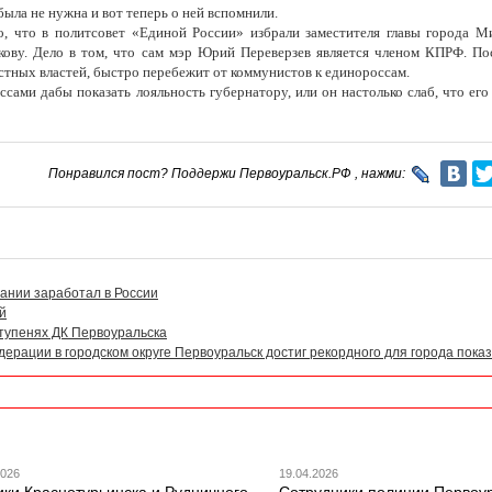
ыла не нужна и вот теперь о ней вспомнили.
о, что в политсовет «Единой России» избрали заместителя главы города М
ову. Дело в том, что сам мэр Юрий Переверзев является членом КПРФ. Пос
астных властей, быстро перебежит от коммунистов к единороссам.
ссами дабы показать лояльность губернатору, или он настолько слаб, что ег
Понравился пост? Поддержи Первоуральск.РФ , нажми:
ании заработал в России
й
тупенях ДК Первоуральска
ерации в городском округе Первоуральск достиг рекордного для города пока
2026
19.04.2026
ики Краснотурьинска и Рудничного
Сотрудники полиции Первоу