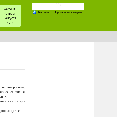
Сегодня
Четверг
6 Августа
2:20
чень интересным,
ких сенсациях. И
сия».
чили в секретари
ротолкнуть его в