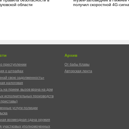
дловской области
получил скоростной 4G-сигн
сти
Архив
о преступлении
От бабы Клавы
ия о штрафах
Авторская лента
знай свою задолженность»
ая налоговая
ь на прием, вызов врача на дом
ых исполнительных производств
 приставы)
венные услуги полиции
ьска
ная возмездная сдача оружия
я участковых уполномоченных