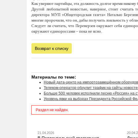
Как уверяют партийцы, эта должность долгое время никому б
Другой любопытной новостью, наверное, стоит считать т
директора МУП «Общегородская газета» Наталью Березняк
многие пророчили, что он, дабы получить лояльность у обл
Следует ли считать, что Переверзев окружает себя единоро
окружают единороссами – пока не ясно.
Возврат к списку
Материалы по теме:
Новый дата-центр на импортозамещённом оборудов
Телеком-оператор обнулит трафик на сайты новосте
Больше 500 человек исполнили песню «Россия» на с
Уровень явки на выборах Президента Российской Фед
Раздел не найден.
21.04.2026
20.04.
В Первоуральский травмпункт
Дачн