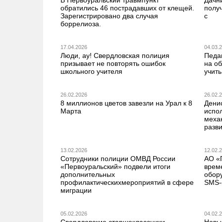
обратились 46 пострадавших от клещей.
получ
Зарегистрировано два случая
с
боррелиоза.
17.04.2026
04.03.
Люди, ау! Свердловская полиция
Педа
призывает не повторять ошибок
на о
школьного учителя
учить
26.02.2026
26.02.
8 миллионов цветов завезли на Урал к 8
Дени
Марта
испо
меха
разв
13.02.2026
12.02.
Сотрудники полиции ОМВД России
АО «
«Первоуральский» подвели итоги
врем
дополнительных
обор
профилактическихмероприятий в сфере
SMS-
миграции
05.02.2026
04.02.
Свердловские старшеклассники-
Новы