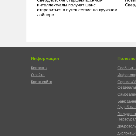
интеллектуалы получат шанс
Свер
отправиться в путешествие на круизном
лайнере
Информация
Полезно
Контакты
Сообщить 
О сайте
Информац
Карта сайта
Сервис «У
федеральн
Самозапис
Банк данн
(судебные
Государст
Первоурал
Доброволь
дислокаци