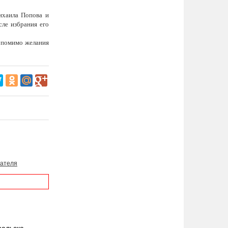
ихаила Попова и
ле избрания его
о помимо желания
зателя
ральска