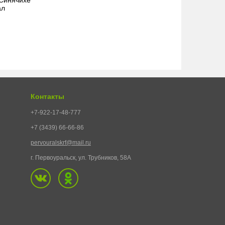
ал
Контакты
+7-922-17-48-777
+7 (3439) 66-66-86
pervouralskrf@mail.ru
г. Первоуральск, ул. Трубников, 58А