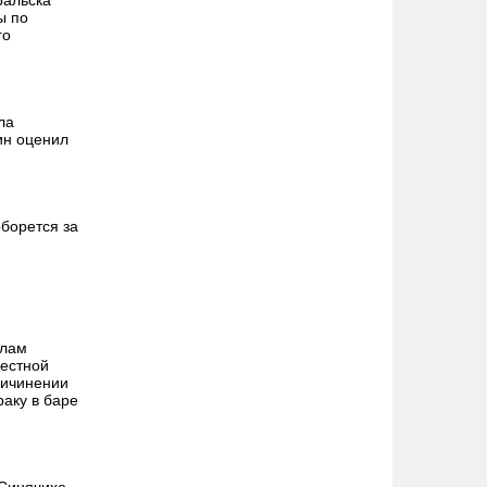
ы по
го
ла
ин оценил
борется за
алам
местной
ричинении
раку в баре
 Синячихе