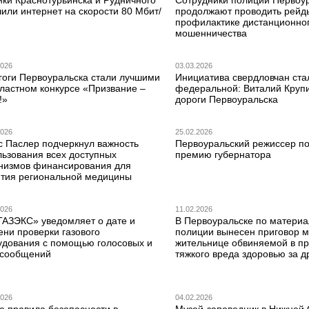
или интернет на скорости 80 Мбит/
продолжают проводить рейд
профилактике дистанционно
мошенничества
2026
03.03.2026
гоги Первоуральска стали лучшими
Инициатива свердловчан ста
бластном конкурсе «Призвание –
федеральной: Виталий Круп
!»
дороги Первоуральска
2026
25.02.2026
с Паслер подчеркнул важность
Первоуральский режиссер по
льзования всех доступных
премию губернатора
низмов финансирования для
ития региональной медицины
2026
11.02.2026
ГАЗЭКС» уведомляет о дате и
В Первоуральске по матери
ени проверки газового
полиции вынесен приговор 
удования с помощью голосовых и
жительнице обвиняемой в п
сообщений
тяжкого вреда здоровью за д
2026
04.02.2026
е правила безопасности в
Музей-заповедник в Нижней