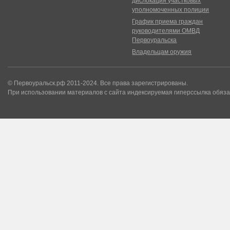
дислокация участковых
уполномоченных полиции
График приема граждан
руководителями ОМВД
Первоуральска
Владельцам оружия
© Первоуральск.рф 2011-2024. Все права зарегистрированы.
При использовании материалов с сайта индексируемая гиперссылка обяза