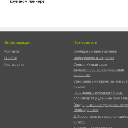
круизном лайнере
Информация
Полезности
Контакты
Сообщить о преступлении
О сайте
Информация о штрафах
Карта сайта
Сервис «Узнай свою
задолженность» федеральная
налоговая
Самозапись на прием, вызов вра
на дом
Банк данных исполнительных
производств (судебные пристав
Государственные услуги полици
Первоуральска
Добровольная возмездная сдача
оружия