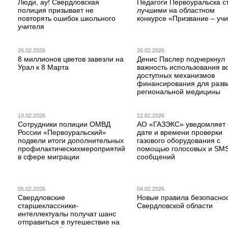
Люди, ау! Свердловская
Педагоги Первоуральска с
полиция призывает не
лучшими на областном
повторять ошибок школьного
конкурсе «Призвание – учи
учителя
26.02.2026
26.02.2026
8 миллионов цветов завезли на
Денис Паслер подчеркнул
Урал к 8 Марта
важность использования в
доступных механизмов
финансирования для разв
региональной медицины
13.02.2026
12.02.2026
Сотрудники полиции ОМВД
АО «ГАЗЭКС» уведомляет 
России «Первоуральский»
дате и времени проверки
подвели итоги дополнительных
газового оборудования с
профилактическихмероприятий
помощью голосовых и SM
в сфере миграции
сообщений
05.02.2026
04.02.2026
Свердловские
Новые правила безопаснос
старшеклассники-
Свердловской области
интеллектуалы получат шанс
отправиться в путешествие на