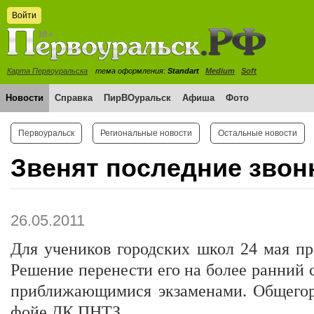
Войти
Карта Первоуральска
тема оформления:
Standart
Medium
Soft
Новости
Справка
ПирВОуральск
Афиша
Фото
Первоуральск
Региональные новости
Остальные новости
Звенят последние звон
26.05.2011
Для учеников городских школ 24 мая пр
Решение перенести его на более ранний с
приближающимися экзаменами. Общегор
фойе ДК ПНТЗ.