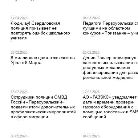
17.04.2026
04.03.2026
Люди, ау! Свердловская
Педагоги Первоуральска с
полиция призывает не
лучшими на областном
повторять ошибок школьного
конкурсе «Призвание – учи
учителя
26.02.2026
26.02.2026
8 миллионов цветов завезли на
Денис Паслер подчеркнул
Урал к 8 Марта
важность использования в
доступных механизмов
финансирования для разв
региональной медицины
13.02.2026
12.02.2026
Сотрудники полиции ОМВД
АО «ГАЗЭКС» уведомляет 
России «Первоуральский»
дате и времени проверки
подвели итоги дополнительных
газового оборудования с
профилактическихмероприятий
помощью голосовых и SM
в сфере миграции
сообщений
05.02.2026
04.02.2026