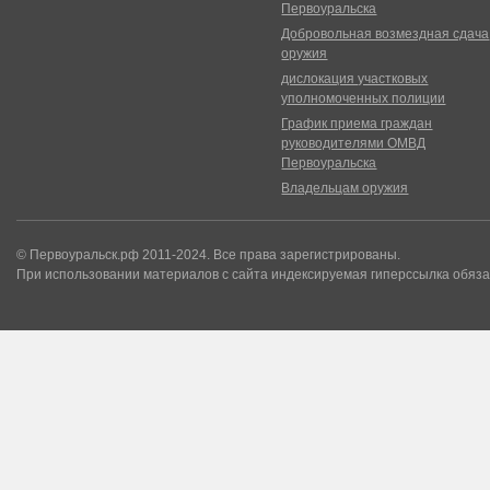
Первоуральска
Добровольная возмездная сдача
оружия
дислокация участковых
уполномоченных полиции
График приема граждан
руководителями ОМВД
Первоуральска
Владельцам оружия
© Первоуральск.рф 2011-2024. Все права зарегистрированы.
При использовании материалов с сайта индексируемая гиперссылка обяза