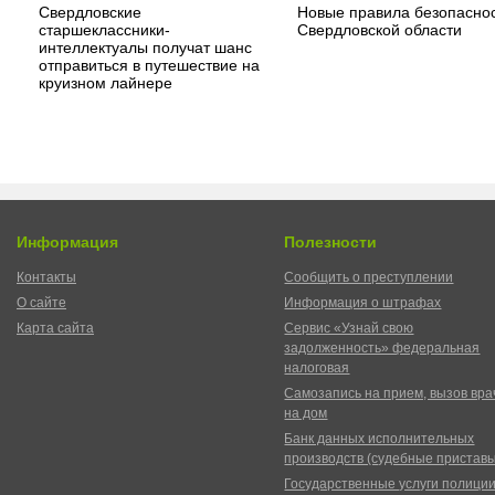
Свердловские
Новые правила безопаснос
старшеклассники-
Свердловской области
интеллектуалы получат шанс
отправиться в путешествие на
круизном лайнере
Информация
Полезности
Контакты
Сообщить о преступлении
О сайте
Информация о штрафах
Карта сайта
Сервис «Узнай свою
задолженность» федеральная
налоговая
Самозапись на прием, вызов вра
на дом
Банк данных исполнительных
производств (судебные пристав
Государственные услуги полици