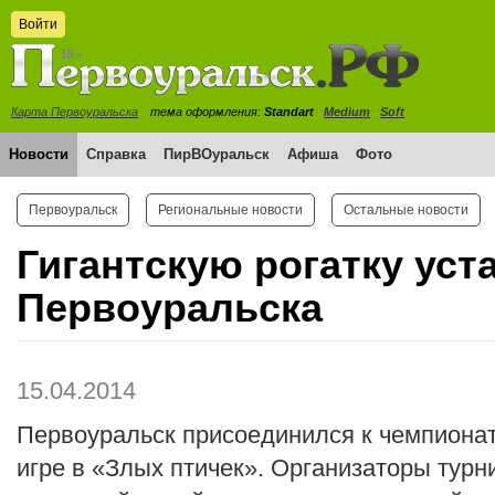
Войти
Карта Первоуральска
тема оформления:
Standart
Medium
Soft
Новости
Справка
ПирВОуральск
Афиша
Фото
Первоуральск
Региональные новости
Остальные новости
Гигантскую рогатку уст
Первоуральска
15.04.2014
Первоуральск присоединился к чемпионат
игре в «Злых птичек». Организаторы турн