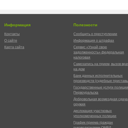
Информация
Полезности
Контакты
Сообщить о преступлении
О сайте
Информация о штрафах
Карта сайта
Сервис «Узнай свою
задолженность» федеральная
налоговая
Самозапись на прием, вызов вра
на дом
Банк данных исполнительных
производств (судебные пристав
Государственные услуги полици
Первоуральска
Добровольная возмездная сдача
оружия
дислокация участковых
уполномоченных полиции
График приема граждан
руководителями ОМВД