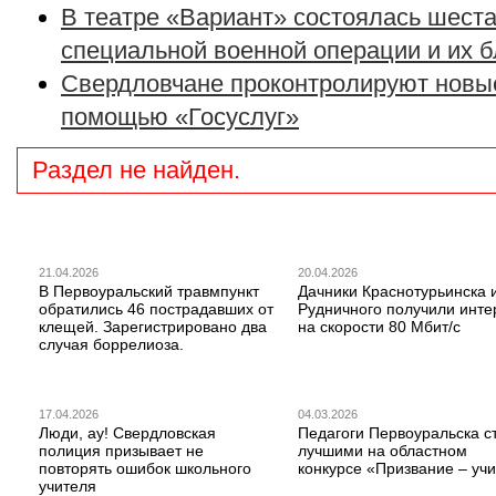
В театре «Вариант» состоялась шеста
специальной военной операции и их 
Свердловчане проконтролируют новые
помощью «Госуслуг»
Раздел не найден.
21.04.2026
20.04.2026
В Первоуральский травмпункт
Дачники Краснотурьинска 
обратились 46 пострадавших от
Рудничного получили инте
клещей. Зарегистрировано два
на скорости 80 Мбит/с
случая боррелиоза.
17.04.2026
04.03.2026
Люди, ау! Свердловская
Педагоги Первоуральска с
полиция призывает не
лучшими на областном
повторять ошибок школьного
конкурсе «Призвание – учи
учителя