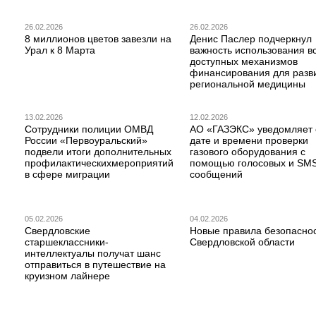
26.02.2026
26.02.2026
8 миллионов цветов завезли на
Денис Паслер подчеркнул
Урал к 8 Марта
важность использования в
доступных механизмов
финансирования для разв
региональной медицины
13.02.2026
12.02.2026
Сотрудники полиции ОМВД
АО «ГАЗЭКС» уведомляет 
России «Первоуральский»
дате и времени проверки
подвели итоги дополнительных
газового оборудования с
профилактическихмероприятий
помощью голосовых и SM
в сфере миграции
сообщений
05.02.2026
04.02.2026
Свердловские
Новые правила безопаснос
старшеклассники-
Свердловской области
интеллектуалы получат шанс
отправиться в путешествие на
круизном лайнере