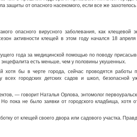
а защиты от опасного насекомого, если все же захотелось 
акого опасного вирусного заболевания, как клещевой 
 сезон активности клещей в этом году начался 18 апре
екущего года за медицинской помощью по поводу присасы
т энцефалита есть меньше, чем у половины укушенных.
ей хотя бы в черте города, сейчас проводятся работы 
 всех городских детских садов и школ, безопасной уж
ектов, — говорит Наталья Орлова, энтомолог первоуральс
Но пока не было заявки от городского кладбища, хотя о
ботку от клещей своего двора или садового участка. Правд