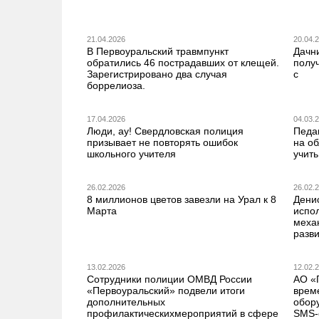
21.04.2026
20.04.
В Первоуральский травмпункт
Дачн
обратились 46 пострадавших от клещей.
получ
Зарегистрировано два случая
с
боррелиоза.
17.04.2026
04.03.
Люди, ау! Свердловская полиция
Педа
призывает не повторять ошибок
на о
школьного учителя
учить
26.02.2026
26.02.
8 миллионов цветов завезли на Урал к 8
Дени
Марта
испо
меха
разв
13.02.2026
12.02.
Сотрудники полиции ОМВД России
АО «
«Первоуральский» подвели итоги
врем
дополнительных
обор
профилактическихмероприятий в сфере
SMS-