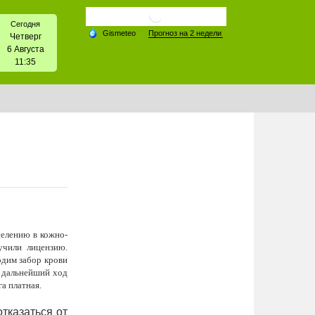
Сегодня
Четверг
6 Августа
11:35
селению в кожно-
учили лицензию.
одим забор крови
ь дальнейший ход
а платная.
тказаться от