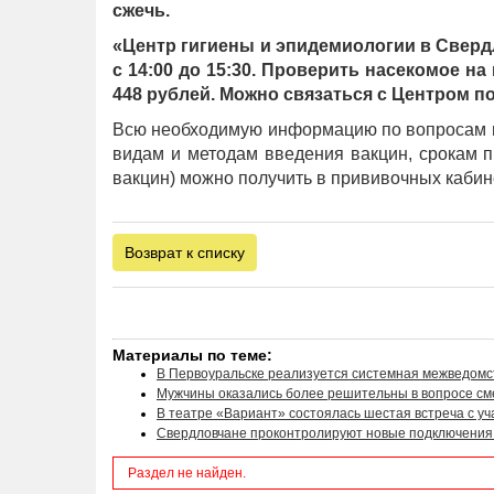
сжечь.
«Центр гигиены и эпидемиологии в Свердл
с 14:00 до 15:30. Проверить насекомое н
448 рублей. Можно связаться с Центром по 
Всю необходимую информацию по вопросам им
видам и методам введения вакцин, срокам 
вакцин) можно получить в прививочных каби
Возврат к списку
Материалы по теме:
В Первоуральске реализуется системная межведомс
Мужчины оказались более решительны в вопросе с
В театре «Вариант» состоялась шестая встреча с у
Свердловчане проконтролируют новые подключения 
Раздел не найден.