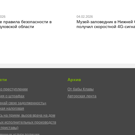
2026
04.02.2026
е правила безопасности в
Музей-заповедник в Нижней
дловской области
получил скоростной 4G-сигн
сти
Архив
о преступлении
От бабы Клавы
ия о штрафах
Авторская лента
знай свою задолженность»
ая налоговая
ь на прием, вызов врача на дом
ых исполнительных производств
 приставы)
венные услуги полиции