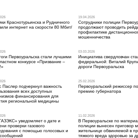
2026
19.04.2026
ики Краснотурьинска и Рудничного
Сотрудники полиции Первоу
или интернет на скорости 80 Мбит/
продолжают проводить рейд
профилактике дистанционно
мошенничества
2026
03.03.2026
гоги Первоуральска стали лучшими
Инициатива свердловчан ста
бластном конкурсе «Призвание –
федеральной: Виталий Круп
!»
дороги Первоуральска
2026
25.02.2026
с Паслер подчеркнул важность
Первоуральский режиссер по
льзования всех доступных
премию губернатора
низмов финансирования для
ития региональной медицины
2026
11.02.2026
ГАЗЭКС» уведомляет о дате и
В Первоуральске по матери
ени проверки газового
полиции вынесен приговор 
удования с помощью голосовых и
жительнице обвиняемой в п
сообщений
тяжкого вреда здоровью за д