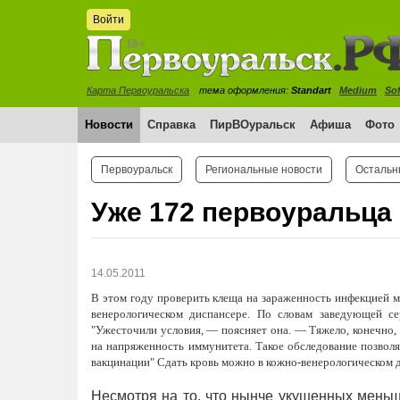
Войти
Карта Первоуральска
тема оформления:
Standart
Medium
Sof
Новости
Справка
ПирВОуральск
Афиша
Фото
Первоуральск
Региональные новости
Остальн
Уже 172 первоуральца 
14.05.2011
В этом году проверить клеща на зараженность инфекцией м
венерологическом диспансере. По словам заведующей с
"Ужесточили условия, — поясняет она. — Тяжело, конечно,
на напряженность иммунитета. Такое обследование позволя
вакцинации" Сдать кровь можно в кожно-венерологическом дис
Несмотря на то, что нынче укушенных меньш