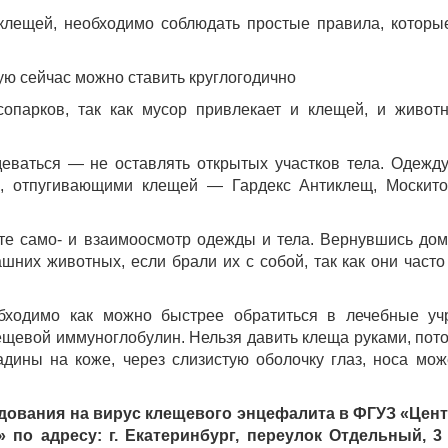
 клещей, необходимо соблюдать простые правила, которы
ую сейчас можно ставить круглогодично
опарков, так как мусор привлекает и клещей, и живот
ваться — не оставлять открытых участков тела. Одежд
и, отпугивающими клещей — Гардекс Антиклещ, Москито
те само- и взаимоосмотр одежды и тела. Вернувшись дом
шних животных, если брали их с собой, так как они часто
обходимо как можно быстрее обратиться в лечебные уч
ещевой иммуноглобулин. Нельзя давить клеща руками, пото
дины на коже, через слизистую оболочку глаз, носа мож
дования на вирус клещевого энцефалита в ФГУЗ «Цент
по адресу: г. Екатеринбург, переулок Отдельный, 3