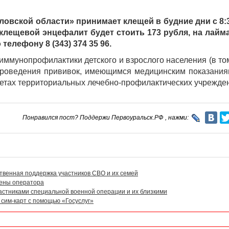
овской области» принимает клещей в будние дни с 8:3
а клещевой энцефалит будет стоить 173 рубля, на лай
телефону 8 (343) 374 35 96.
мунопрофилактики детского и взрослого населения (в то
проведения прививок, имеющимся медицинским показания
нетах территориальных лечебно-профилактических учрежден
Понравился пост? Поддержи Первоуральск.РФ , нажми:
твенная поддержка участников СВО и их семей
мены оператора
частниками специальной военной операции и их близкими
сим-карт с помощью «Госуслуг»