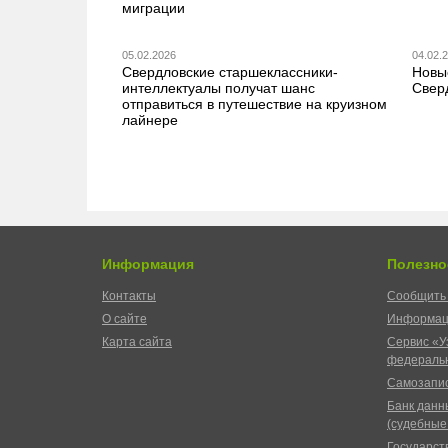
миграции
05.02.2026
04.02.
Свердловские старшеклассники-
Новы
интеллектуалы получат шанс
Свер
отправиться в путешествие на круизном
лайнере
Информация
Полезно
Контакты
Сообщить 
О сайте
Информац
Карта сайта
Сервис «У
федеральн
Самозапис
Банк данн
(судебные
Государст