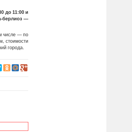
0 до 11:00 и
ма-берлиоз —
м числе — по
м, стоимости
ий города.