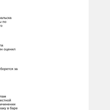
ральска
ы по
го
ла
ин оценил
борется за
алам
местной
ричинении
раку в баре