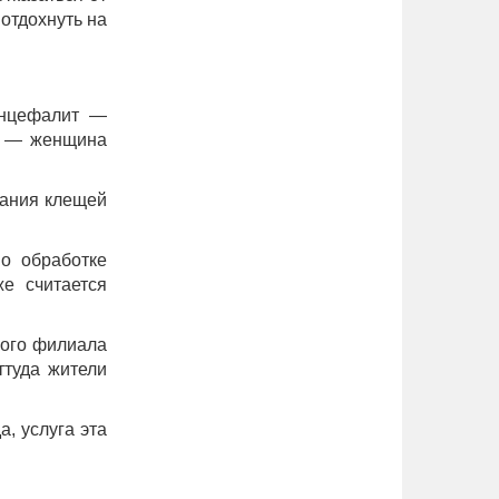
отдохнуть на
энцефалит —
ля — женщина
вания клещей
по обработке
е считается
кого филиала
ттуда жители
а, услуга эта