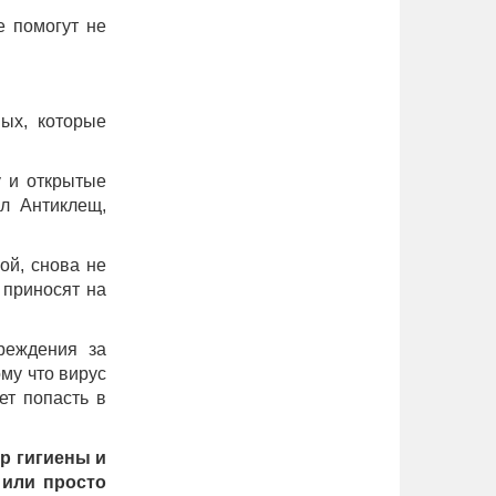
е помогут не
ных, которые
у и открытые
л Антиклещ,
ой, снова не
 приносят на
реждения за
му что вирус
ет попасть в
р гигиены и
 или просто