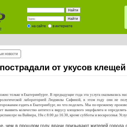
на сайте
в интернете
t
ые новости
пострадали от укусов клещей
ожно только в Екатеринбурге. В предыдущие года эта услуга оказывалась на
ерологической лабораторией Людмилы Сафиной, в этом году они не пол
 горожанам ездить в Екатеринбург, но что поделать. Мы по-прежнему произв
ет выявить количество антител к вирусу клещевого энцефалита и определит
пансере на Вайнера, 19а с 8.00 до 16.30, кроме субботы и воскресенья. Услуг
е, чем в прошлом году, врачи призывают жителей города о