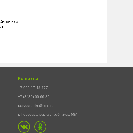
 Синячихе
ал
Контакты
+7-922-17-48-777
+7 (3439) 66-66-86
pervouralskrf@mail.ru
г. Первоуральск, ул. Трубников, 58А