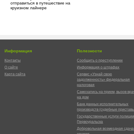
отправиться в путешествие на
круизном лайнере
Информация
Полезности
Контакты
Сообщить о преступлении
О сайте
Информация о штрафах
Карта сайта
Сервис «Узнай свою
задолженность» федеральная
налоговая
Самозапись на прием, вызов вра
на дом
Банк данных исполнительных
производств (судебные пристав
Государственные услуги полици
Первоуральска
Добровольная возмездная сдача