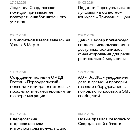
17.04.2026
04.03.2026
Люди, ау! Свердловская
Педагоги Первоуральска с
полиция призывает не
лучшими на областном
повторять ошибок школьного
конкурсе «Призвание – учи
учителя
26.02.2026
26.02.2026
8 миллионов цветов завезли на
Денис Паслер подчеркнул
Урал к 8 Марта
важность использования в
доступных механизмов
финансирования для разв
региональной медицины
13.02.2026
12.02.2026
Сотрудники полиции ОМВД
АО «ГАЗЭКС» уведомляет 
России «Первоуральский»
дате и времени проверки
подвели итоги дополнительных
газового оборудования с
профилактическихмероприятий
помощью голосовых и SM
в сфере миграции
сообщений
05.02.2026
04.02.2026
Свердловские
Новые правила безопаснос
старшеклассники-
Свердловской области
интеллектуалы получат шанс