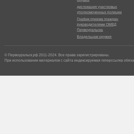
оружия
дислокация участковых
уполномоченных полиции
График приема граждан
руководителями ОМВД
Первоуральска
Владельцам оружия
© Первоуральск.рф 2011-2024. Все права зарегистрированы.
При использовании материалов с сайта индексируемая гиперссылка обяза