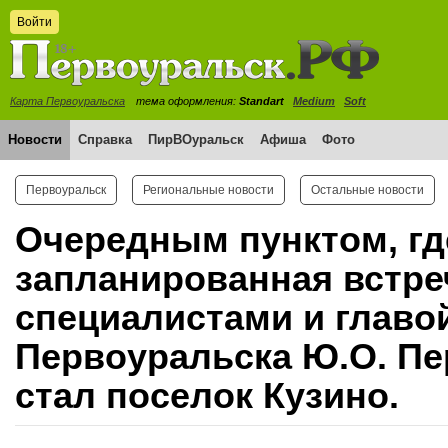
Войти
Карта Первоуральска
тема оформления:
Standart
Medium
Soft
Новости
Справка
ПирВОуральск
Афиша
Фото
Первоуральск
Региональные новости
Остальные новости
Очередным пунктом, г
запланированная встре
специалистами и главо
Первоуральска Ю.О. П
стал поселок Кузино.