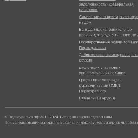
задолженность» федеральная
налоговая
Самозапись на прием, вызов вра
на дом
Банк данных исполнительных
производств (судебные пристав
Государственные услуги полици
Первоуральска
Добровольная возмездная сдача
оружия
дислокация участковых
уполномоченных полиции
График приема граждан
руководителями ОМВД
Первоуральска
Владельцам оружия
© Первоуральск.рф 2011-2024. Все права зарегистрированы.
При использовании материалов с сайта индексируемая гиперссылка обяза