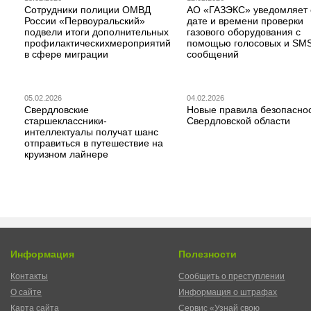
Сотрудники полиции ОМВД
АО «ГАЗЭКС» уведомляет 
России «Первоуральский»
дате и времени проверки
подвели итоги дополнительных
газового оборудования с
профилактическихмероприятий
помощью голосовых и SM
в сфере миграции
сообщений
05.02.2026
04.02.2026
Свердловские
Новые правила безопаснос
старшеклассники-
Свердловской области
интеллектуалы получат шанс
отправиться в путешествие на
круизном лайнере
Информация
Полезности
Контакты
Сообщить о преступлении
О сайте
Информация о штрафах
Карта сайта
Сервис «Узнай свою