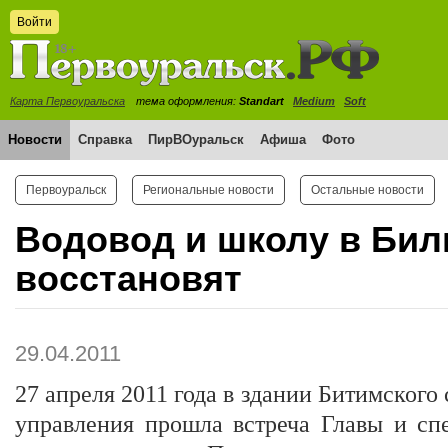
Войти
Карта Первоуральска
тема оформления:
Standart
Medium
Soft
Новости
Справка
ПирВОуральск
Афиша
Фото
Первоуральск
Региональные новости
Остальные новости
Водовод и школу в Би
восстановят
29.04.2011
27 апреля 2011 года в здании Битимского
управления прошла встреча Главы и сп