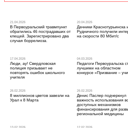
21.04.2026
20.04.2026
В Первоуральский травмпункт
Дачники Краснотурьинска 
обратились 46 пострадавших от
Рудничного получили инте
клещей. Зарегистрировано два
на скорости 80 Мбит/с
случая боррелиоза.
17.04.2026
04.03.2026
Люди, ау! Свердловская
Педагоги Первоуральска с
полиция призывает не
лучшими на областном
повторять ошибок школьного
конкурсе «Призвание – учи
учителя
26.02.2026
26.02.2026
8 миллионов цветов завезли на
Денис Паслер подчеркнул
Урал к 8 Марта
важность использования в
доступных механизмов
финансирования для разв
региональной медицины
13.02.2026
12.02.2026