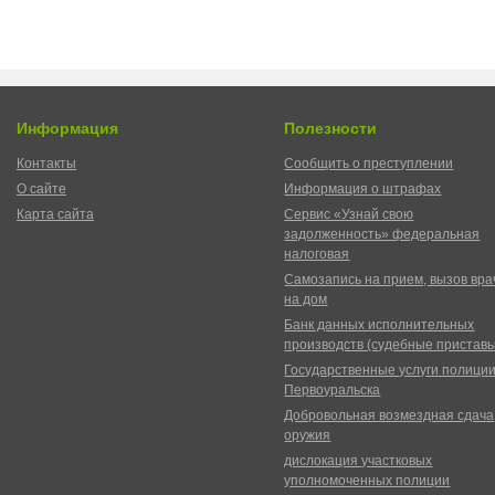
Информация
Полезности
Контакты
Сообщить о преступлении
О сайте
Информация о штрафах
Карта сайта
Сервис «Узнай свою
задолженность» федеральная
налоговая
Самозапись на прием, вызов вра
на дом
Банк данных исполнительных
производств (судебные пристав
Государственные услуги полици
Первоуральска
Добровольная возмездная сдача
оружия
дислокация участковых
уполномоченных полиции