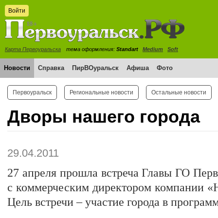
Войти
Карта Первоуральска
тема оформления:
Standart
Medium
Soft
Новости
Справка
ПирВОуральск
Афиша
Фото
Первоуральск
Региональные новости
Остальные новости
Дворы нашего города
29.04.2011
27 апреля прошла встреча Главы ГО Пер
с коммерческим директором компании «
Цель встречи – участие города в програм