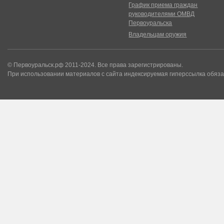
График приема граждан
руководителями ОМВД
Первоуральска
Владельцам оружия
© Первоуральск.рф 2011-2024. Все права зарегистрированы.
При использовании материалов с сайта индексируемая гиперссылка обяза