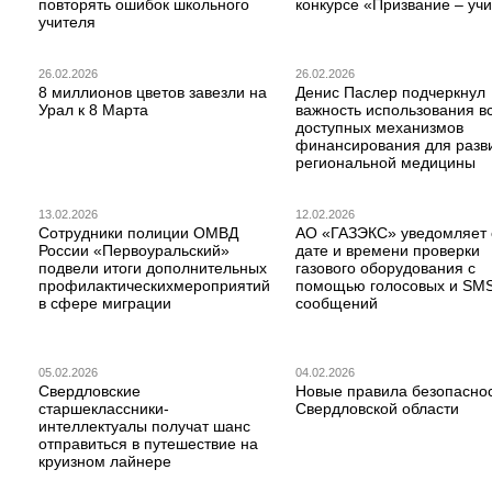
повторять ошибок школьного
конкурсе «Призвание – учи
учителя
26.02.2026
26.02.2026
8 миллионов цветов завезли на
Денис Паслер подчеркнул
Урал к 8 Марта
важность использования в
доступных механизмов
финансирования для разв
региональной медицины
13.02.2026
12.02.2026
Сотрудники полиции ОМВД
АО «ГАЗЭКС» уведомляет 
России «Первоуральский»
дате и времени проверки
подвели итоги дополнительных
газового оборудования с
профилактическихмероприятий
помощью голосовых и SM
в сфере миграции
сообщений
05.02.2026
04.02.2026
Свердловские
Новые правила безопаснос
старшеклассники-
Свердловской области
интеллектуалы получат шанс
отправиться в путешествие на
круизном лайнере