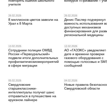
повторять ошибок школьного
конкурсе «Призвание – учи
учителя
26.02.2026
26.02.2026
8 миллионов цветов завезли на
Денис Паслер подчеркнул
Урал к 8 Марта
важность использования в
доступных механизмов
финансирования для разв
региональной медицины
13.02.2026
12.02.2026
Сотрудники полиции ОМВД
АО «ГАЗЭКС» уведомляет 
России «Первоуральский»
дате и времени проверки
подвели итоги дополнительных
газового оборудования с
профилактическихмероприятий
помощью голосовых и SM
в сфере миграции
сообщений
05.02.2026
04.02.2026
Свердловские
Новые правила безопаснос
старшеклассники-
Свердловской области
интеллектуалы получат шанс
отправиться в путешествие на
круизном лайнере