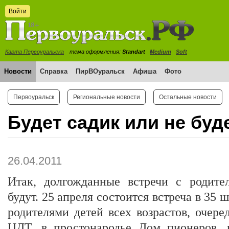
Войти
Карта Первоуральска
тема оформления:
Standart
Medium
Soft
Новости
Справка
ПирВОуральск
Афиша
Фото
Первоуральск
Региональные новости
Остальные новости
Будет садик или не буд
26.04.2011
Итак, долгожданные встречи с родите
будут. 25 апреля состоится встреча в 35 
родителями детей всех возрастов, очеред
ЦДТ, в простонародье Дом пионеров, в