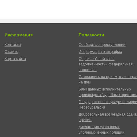
Информация
Полезности
Контакты
Сообщить о преступлении
О сайте
Информация о штрафах
Карта сайта
Сервис «Узнай свою
задолженность» федеральная
налоговая
Самозапись на прием, вызов вра
на дом
Банк данных исполнительных
производств (судебные пристав
Государственные услуги полици
Первоуральска
Добровольная возмездная сдача
оружия
дислокация участковых
уполномоченных полиции