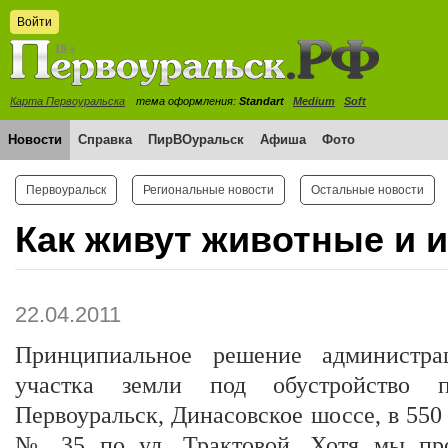
Войти
Карта Первоуральска
тема оформления:
Standart
Medium
Soft
Новости
Справка
ПирВОуральск
Афиша
Фото
Первоуральск
Региональные новости
Остальные новости
Как живут животные и 
22.04.2011
Принципиальное решение администра
участка земли под обустройство 
Первоуральск, Динасовское шоссе, в 550 
№ 35 по ул. Трактовой. Хотя мы пр