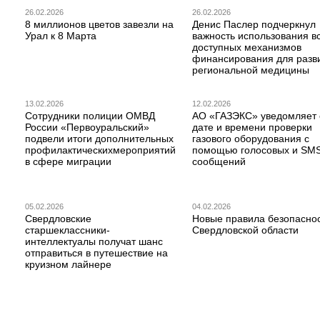
26.02.2026
26.02.2026
8 миллионов цветов завезли на
Денис Паслер подчеркнул
Урал к 8 Марта
важность использования в
доступных механизмов
финансирования для разв
региональной медицины
13.02.2026
12.02.2026
Сотрудники полиции ОМВД
АО «ГАЗЭКС» уведомляет 
России «Первоуральский»
дате и времени проверки
подвели итоги дополнительных
газового оборудования с
профилактическихмероприятий
помощью голосовых и SM
в сфере миграции
сообщений
05.02.2026
04.02.2026
Свердловские
Новые правила безопаснос
старшеклассники-
Свердловской области
интеллектуалы получат шанс
отправиться в путешествие на
круизном лайнере