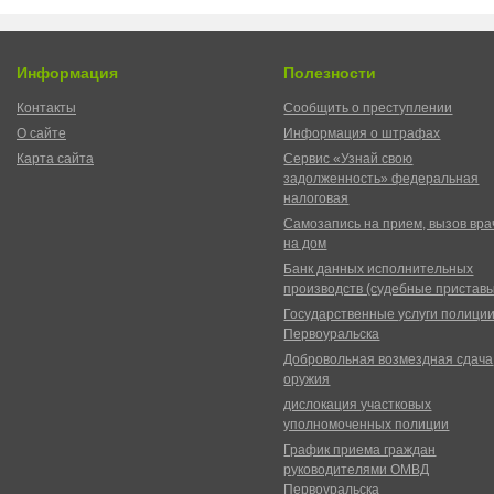
Информация
Полезности
Контакты
Сообщить о преступлении
О сайте
Информация о штрафах
Карта сайта
Сервис «Узнай свою
задолженность» федеральная
налоговая
Самозапись на прием, вызов вра
на дом
Банк данных исполнительных
производств (судебные пристав
Государственные услуги полици
Первоуральска
Добровольная возмездная сдача
оружия
дислокация участковых
уполномоченных полиции
График приема граждан
руководителями ОМВД
Первоуральска