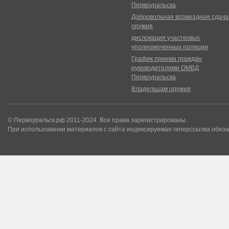
Первоуральска
Добровольная возмездная сдача
оружия
дислокация участковых
уполномоченных полиции
График приема граждан
руководителями ОМВД
Первоуральска
Владельцам оружия
© Первоуральск.рф 2011-2024. Все права зарегистрированы.
При использовании материалов с сайта индексируемая гиперссылка обяза