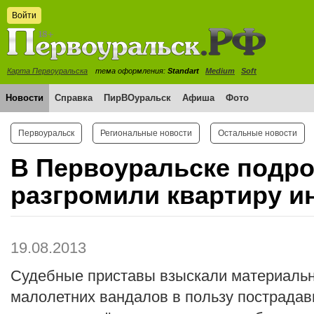
Войти
Карта Первоуральска
тема оформления:
Standart
Medium
Soft
Новости
Справка
ПирВОуральск
Афиша
Фото
Первоуральск
Региональные новости
Остальные новости
В Первоуральске подро
разгромили квартиру и
19.08.2013
Судебные приставы взыскали материальн
малолетних вандалов в пользу пострадав