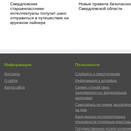
Свердловские
Новые правила безопаснос
старшеклассники-
Свердловской области
интеллектуалы получат шанс
отправиться в путешествие на
круизном лайнере
Информация
Полезности
Контакты
Сообщить о преступлении
О сайте
Информация о штрафах
Карта сайта
Сервис «Узнай свою
задолженность» федеральная
налоговая
Самозапись на прием, вызов вра
на дом
Банк данных исполнительных
производств (судебные пристав
Государственные услуги полици