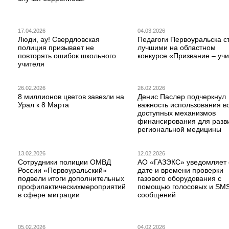
17.04.2026
04.03.2026
Люди, ау! Свердловская
Педагоги Первоуральска с
полиция призывает не
лучшими на областном
повторять ошибок школьного
конкурсе «Призвание – учи
учителя
26.02.2026
26.02.2026
8 миллионов цветов завезли на
Денис Паслер подчеркнул
Урал к 8 Марта
важность использования в
доступных механизмов
финансирования для разв
региональной медицины
13.02.2026
12.02.2026
Сотрудники полиции ОМВД
АО «ГАЗЭКС» уведомляет 
России «Первоуральский»
дате и времени проверки
подвели итоги дополнительных
газового оборудования с
профилактическихмероприятий
помощью голосовых и SM
в сфере миграции
сообщений
05.02.2026
04.02.2026