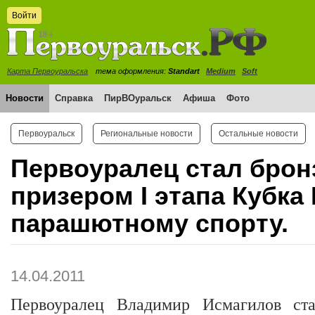
Войти
Карта Первоуральска
тема оформления:
Standart
Medium
Soft
Новости
Справка
ПирВОуральск
Афиша
Фото
Первоуральск
Региональные новости
Остальные новости
Первоуралец стал бро
призером I этапа Кубка
парашютному спорту.
14.04.2011
Первоуралец Владимир Исмагилов ст