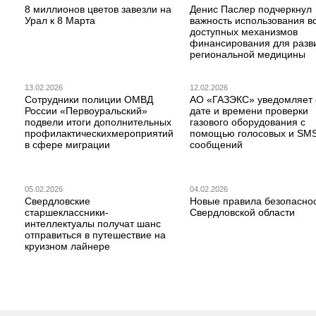
8 миллионов цветов завезли на
Денис Паслер подчеркнул
Урал к 8 Марта
важность использования в
доступных механизмов
финансирования для разв
региональной медицины
13.02.2026
12.02.2026
Сотрудники полиции ОМВД
АО «ГАЗЭКС» уведомляет 
России «Первоуральский»
дате и времени проверки
подвели итоги дополнительных
газового оборудования с
профилактическихмероприятий
помощью голосовых и SM
в сфере миграции
сообщений
05.02.2026
04.02.2026
Свердловские
Новые правила безопаснос
старшеклассники-
Свердловской области
интеллектуалы получат шанс
отправиться в путешествие на
круизном лайнере