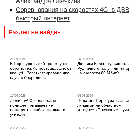
Александра Овечкина
Соревнования на скоростях 4G: в ДВ
быстрый интернет
Раздел не найден.
21.04.2026
20.04.2026
В Первоуральский травмпункт
Дачники Краснотурьинска 
обратились 46 пострадавших от
Рудничного получили инте
клещей. Зарегистрировано два
на скорости 80 Мбит/с
случая боррелиоза.
17.04.2026
04.03.2026
Люди, ау! Свердловская
Педагоги Первоуральска с
полиция призывает не
лучшими на областном
повторять ошибок школьного
конкурсе «Призвание – учи
учителя
26.02.2026
26.02.2026