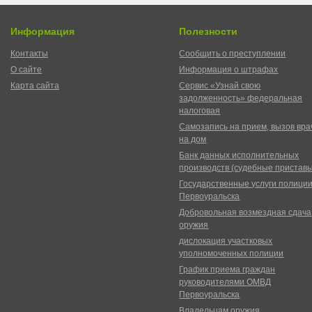
Информация
Полезности
Контакты
Сообщить о преступлении
О сайте
Информация о штрафах
Карта сайта
Сервис «Узнай свою
задолженность» федеральная
налоговая
Самозапись на прием, вызов вра
на дом
Банк данных исполнительных
производств (судебные пристав
Государственные услуги полици
Первоуральска
Добровольная возмездная сдача
оружия
дислокация участковых
уполномоченных полиции
График приема граждан
руководителями ОМВД
Первоуральска
Владельцам оружия