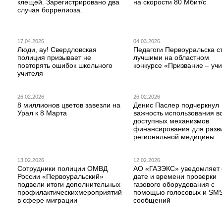
клещей. Зарегистрировано два
на скорости 80 Мбит/с
случая боррелиоза.
17.04.2026
04.03.2026
Люди, ау! Свердловская
Педагоги Первоуральска с
полиция призывает не
лучшими на областном
повторять ошибок школьного
конкурсе «Призвание – учи
учителя
26.02.2026
26.02.2026
8 миллионов цветов завезли на
Денис Паслер подчеркнул
Урал к 8 Марта
важность использования в
доступных механизмов
финансирования для разв
региональной медицины
13.02.2026
12.02.2026
Сотрудники полиции ОМВД
АО «ГАЗЭКС» уведомляет 
России «Первоуральский»
дате и времени проверки
подвели итоги дополнительных
газового оборудования с
профилактическихмероприятий
помощью голосовых и SM
в сфере миграции
сообщений