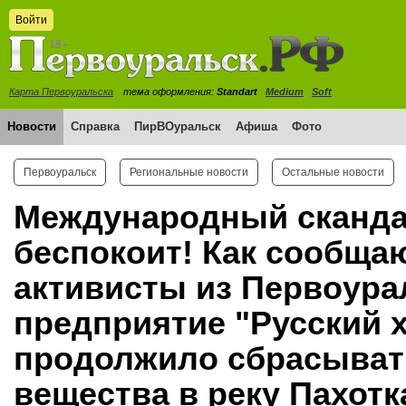
Войти
Карта Первоуральска
тема оформления:
Standart
Medium
Soft
Новости
Справка
ПирВОуральск
Афиша
Фото
Первоуральск
Региональные новости
Остальные новости
Международный сканда
беспокоит! Как сообща
активисты из Первоура
предприятие "Русский 
продолжило сбрасыват
вещества в реку Пахотк