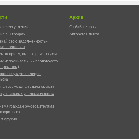
сти
Архив
о преступлении
От бабы Клавы
ия о штрафах
Авторская лента
знай свою задолженность»
ая налоговая
ь на прием, вызов врача на дом
ых исполнительных производств
 приставы)
венные услуги полиции
ьска
ная возмездная сдача оружия
я участковых уполномоченных
иема граждан руководителями
воуральска
ам оружия
ы.