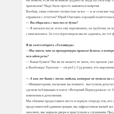
бы помочь, если бы возникли трудности. Куда пустить еще 14
пригласили? Надо было просто заявляться вовремя.
Вообще, глава отвечает полностью за все — и за сельские те
справился с отчетом? Юрий Олегович хороший политтехнолог
— Вы общались с ним после думы?
— Я пытался после этого ему перезвонить, он трубочку не в
с ним контакта. За стол переговоров мы не садились, но тот ф
Я не хотел второго «Голливуда»
—
Мы знаем, что из прокуратуры пришла бумага, в которо
чем идет речь?
— Какая бумага? Вы же не можете не знать, что прошло уже 
и Владимира Терехова — от ред.
). Суд решил, что нарушений
— А как же быть с теми людьми, которые не попали на 
—Инициаторами, насколько вы помните, выступили депутаты 
сделали публикацию в газете «Вечерний Первоуральск» от 1
изменения и дополнения.
Мы обязаны предоставить место в первую очередь тем, кто о
представителей администрации, мы зафрахтовали малый зал. 
заполнен, мы закрыли двери и приступили к слушаниям. Пред