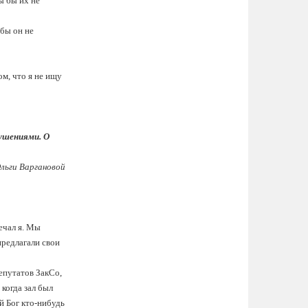
ы бы их не
 бы он не
ом, что я не ищу
рушениями. О
Ольги Варгановой
ечал я. Мы
предлагали свои
епутатов ЗакСо,
когда зал был
й Бог кто-нибудь