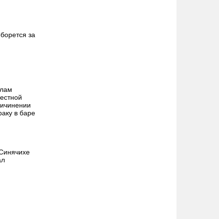
борется за
алам
местной
ричинении
раку в баре
 Синячихе
ал