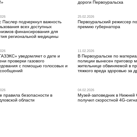
!»
дороги Первоуральска
2026
25.02.2026
с Паслер подчеркнул важность
Первоуральский режиссер по
льзования всех доступных
премию губернатора
низмов финансирования для
ития региональной медицины
2026
11.02.2026
ГАЗЭКС» уведомляет о дате и
В Первоуральске по матери
ени проверки газового
полиции вынесен приговор 
удования с помощью голосовых и
жительнице обвиняемой в п
сообщений
тяжкого вреда здоровью за д
2026
04.02.2026
е правила безопасности в
Музей-заповедник в Нижней
дловской области
получил скоростной 4G-сигн