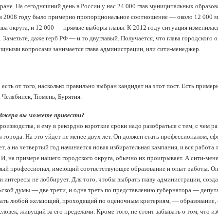
ране. На сегодняшний день в России у нас 24 000 глав муниципальных образова
е в 2008 году было примерно пропорциональное соотношение — около 12 000 
глава округа, и 12 000 — прямые выборы главы. К 2012 году ситуация изменила
 Заметьте, даже герб РФ — и то двуглавый. Получается, что глава городского о
сущными вопросами занимается глава администрации, или сити-менеджер.
 есть от того, насколько правильно выбран кандидат на этот пост. Есть приме
Челябинск, Тюмень, Бурятия.
еджера вы можете привести?
роизводства, и ему в рекордно короткие сроки надо разобраться с тем, с чем р
города. На это уйдет не менее двух лет. Он должен стать профессионалом, с
ет, а на четвертый год начинается новая избирательная кампания, и вся работа
 И, на примере нашего городского округа, обычно их проигрывает. А сити-ме
вый профессионал, имеющий соответствующее образование и опыт работы. Он
 интересы не лоббирует. Для того, чтобы выбрать главу администрации, созд
льской думы — две трети, и одна треть по представлению губернатора — депут
одать любой желающий, проходящий по оценочным критериям, — образование,
еловек, живущий за его пределами. Кроме того, не стоит забывать о том, что и