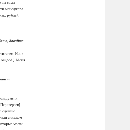
о вы сами
сити-менеджера —
тных рублей
бята, давайте
тителем. Но, к
 от ред.)
. Меня
абинет
том думы и
[Переверзев]
ло сделано
слали слишком
 которые могли