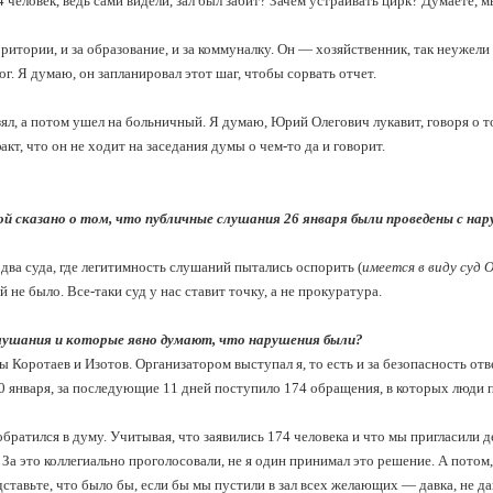
 человек, ведь сами видели, зал был забит? Зачем устраивать цирк? Думаете, м
рритории, и за образование, и за коммуналку. Он — хозяйственник, так неужели
. Я думаю, он запланировал этот шаг, чтобы сорвать отчет.
зял, а потом ушел на больничный. Я думаю, Юрий Олегович лукавит, говоря о т
акт, что он не ходит на заседания думы о чем-то да и говорит.
й сказано о том, что публичные слушания 26 января были проведены с на
два суда, где легитимность слушаний пытались оспорить (
имеется в виду суд 
 не было. Все-таки суд у нас ставит точку, а не прокуратура.
слушания и которые явно думают, что нарушения были?
Коротаев и Изотов. Организатором выступал я, то есть и за безопасность отв
0 января, за последующие 11 дней поступило 174 обращения, в которых люди 
братился в думу. Учитывая, что заявились 174 человека и что мы пригласили д
За это коллегиально проголосовали, не я один принимал это решение. А потом, 
ставьте, что было бы, если бы мы пустили в зал всех желающих — давка, не да