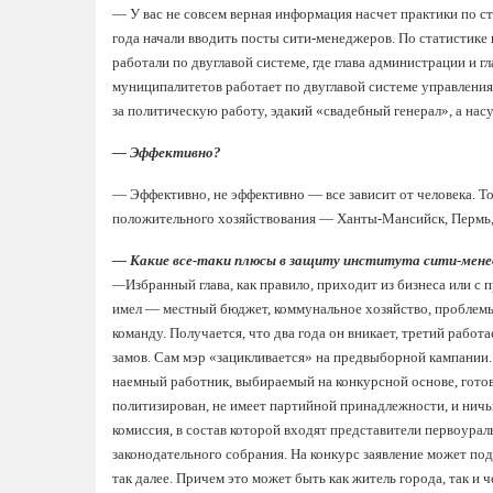
— У вас не совсем верная информация насчет практики по ст
года начали вводить посты сити-менеджеров. По статистик
работали по двуглавой системе, где глава администрации и 
муниципалитетов работает по двуглавой системе управления.
за политическую работу, эдакий «свадебный генерал», а на
— Эффективно?
— Эффективно, не эффективно — все зависит от человека. То
положительного хозяйствования — Ханты-Мансийск, Пермь, 
— Какие все-таки плюсы в защиту института сити-мен
—
Избранный глава, как правило, приходит из бизнеса или с п
имел — местный бюджет, коммунальное хозяйство, проблемы 
команду. Получается, что два года он вникает, третий работа
замов. Сам мэр «зацикливается» на предвыборной кампании.
наемный работник, выбираемый на конкурсной основе, гото
политизирован, не имеет партийной принадлежности, и ничьи
комиссия, в состав которой входят представители первоура
законодательного собрания. На конкурс заявление может п
так далее. Причем это может быть как житель города, так и ч