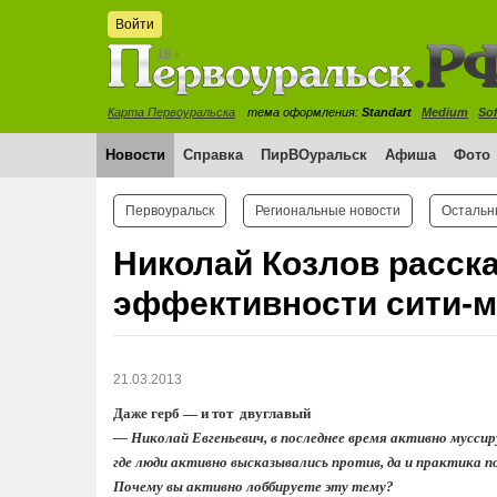
Войти
Карта Первоуральска
тема оформления:
Standart
Medium
Sof
Новости
Справка
ПирВОуральск
Афиша
Фото
Первоуральск
Региональные новости
Остальн
Николай Козлов расска
эффективности сити-
21.03.2013
Даже герб — и тот двуглавый
— Николай Евгеньевич, в последнее время активно мусси
где люди активно высказывались против, да и практика
Почему вы активно лоббируете эту тему?