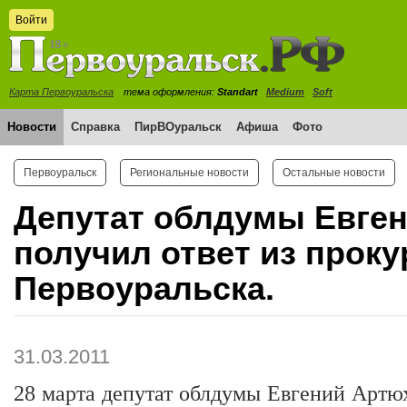
Войти
Карта Первоуральска
тема оформления:
Standart
Medium
Soft
Новости
Справка
ПирВОуральск
Афиша
Фото
Первоуральск
Региональные новости
Остальные новости
Депутат облдумы Евге
получил ответ из прок
Первоуральска.
31.03.2011
28 марта депутат облдумы Евгений Артюх