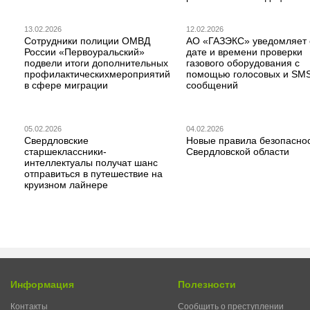
13.02.2026
12.02.2026
Сотрудники полиции ОМВД
АО «ГАЗЭКС» уведомляет 
России «Первоуральский»
дате и времени проверки
подвели итоги дополнительных
газового оборудования с
профилактическихмероприятий
помощью голосовых и SM
в сфере миграции
сообщений
05.02.2026
04.02.2026
Свердловские
Новые правила безопаснос
старшеклассники-
Свердловской области
интеллектуалы получат шанс
отправиться в путешествие на
круизном лайнере
Информация
Полезности
Контакты
Сообщить о преступлении