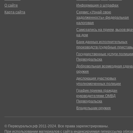
О сайте
Информация о штрафах
Карта сайта
Сервис «Узнай свою
задолженность» федеральная
налоговая
Самозапись на прием, вызов вра
на дом
Банк данных исполнительных
производств (судебные пристав
Государственные услуги полици
Первоуральска
Добровольная возмездная сдача
оружия
дислокация участковых
уполномоченных полиции
График приема граждан
руководителями ОМВД
Первоуральска
Владельцам оружия
© Первоуральск.рф 2011-2024. Все права зарегистрированы.
При использовании материалов с сайта индексируемая гиперссылка обяза