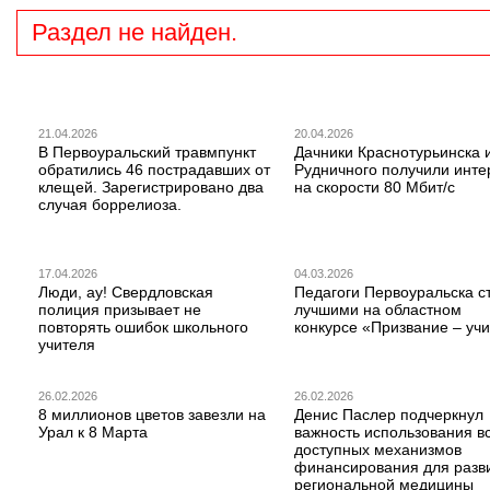
Раздел не найден.
21.04.2026
20.04.2026
В Первоуральский травмпункт
Дачники Краснотурьинска 
обратились 46 пострадавших от
Рудничного получили инте
клещей. Зарегистрировано два
на скорости 80 Мбит/с
случая боррелиоза.
17.04.2026
04.03.2026
Люди, ау! Свердловская
Педагоги Первоуральска с
полиция призывает не
лучшими на областном
повторять ошибок школьного
конкурсе «Призвание – учи
учителя
26.02.2026
26.02.2026
8 миллионов цветов завезли на
Денис Паслер подчеркнул
Урал к 8 Марта
важность использования в
доступных механизмов
финансирования для разв
региональной медицины