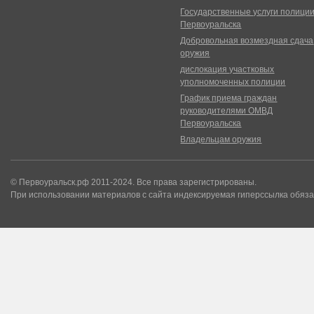
Государственные услуги полици
Первоуральска
Добровольная возмездная сдача
оружия
дислокация участковых
уполномоченных полиции
График приема граждан
руководителями ОМВД
Первоуральска
Владельцам оружия
© Первоуральск.рф 2011-2024. Все права зарегистрированы.
При использовании материалов с сайта индексируемая гиперссылка обяза