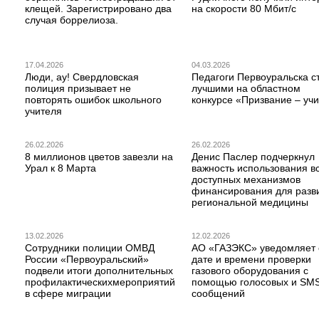
клещей. Зарегистрировано два
на скорости 80 Мбит/с
случая боррелиоза.
17.04.2026
04.03.2026
Люди, ау! Свердловская
Педагоги Первоуральска с
полиция призывает не
лучшими на областном
повторять ошибок школьного
конкурсе «Призвание – учи
учителя
26.02.2026
26.02.2026
8 миллионов цветов завезли на
Денис Паслер подчеркнул
Урал к 8 Марта
важность использования в
доступных механизмов
финансирования для разв
региональной медицины
13.02.2026
12.02.2026
Сотрудники полиции ОМВД
АО «ГАЗЭКС» уведомляет 
России «Первоуральский»
дате и времени проверки
подвели итоги дополнительных
газового оборудования с
профилактическихмероприятий
помощью голосовых и SM
в сфере миграции
сообщений