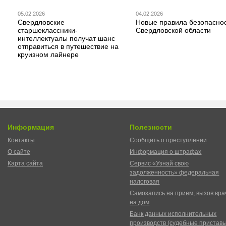
05.02.2026
04.02.2026
Свердловские
Новые правила безопаснос
старшеклассники-
Свердловской области
интеллектуалы получат шанс
отправиться в путешествие на
круизном лайнере
Информация
Полезности
Контакты
Сообщить о преступлении
О сайте
Информация о штрафах
Карта сайта
Сервис «Узнай свою
задолженность» федеральная
налоговая
Самозапись на прием, вызов вра
на дом
Банк данных исполнительных
производств (судебные пристав