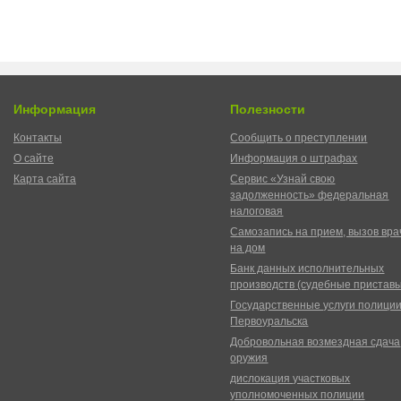
Информация
Полезности
Контакты
Сообщить о преступлении
О сайте
Информация о штрафах
Карта сайта
Сервис «Узнай свою
задолженность» федеральная
налоговая
Самозапись на прием, вызов вра
на дом
Банк данных исполнительных
производств (судебные пристав
Государственные услуги полици
Первоуральска
Добровольная возмездная сдача
оружия
дислокация участковых
уполномоченных полиции