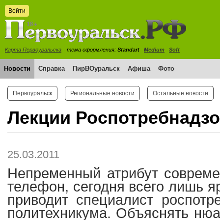
Войти
Карта Первоуральска
тема оформления:
Standart
Medium
Soft
Новости
Справка
ПирВОуральск
Афиша
Фото
Первоуральск
Региональные новости
Остальные новости
Лекции Роспотребнадзо
25.03.2011
Непременный атрибут совреме
телефон, сегодня всего лишь я
приводит специалист роспотр
политехникума. Объяснять ню