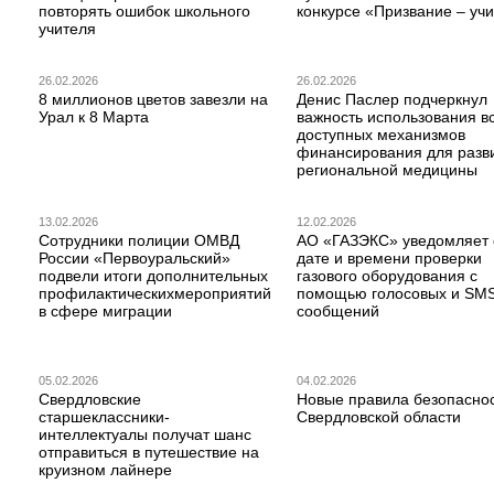
повторять ошибок школьного
конкурсе «Призвание – учи
учителя
26.02.2026
26.02.2026
8 миллионов цветов завезли на
Денис Паслер подчеркнул
Урал к 8 Марта
важность использования в
доступных механизмов
финансирования для разв
региональной медицины
13.02.2026
12.02.2026
Сотрудники полиции ОМВД
АО «ГАЗЭКС» уведомляет 
России «Первоуральский»
дате и времени проверки
подвели итоги дополнительных
газового оборудования с
профилактическихмероприятий
помощью голосовых и SM
в сфере миграции
сообщений
05.02.2026
04.02.2026
Свердловские
Новые правила безопаснос
старшеклассники-
Свердловской области
интеллектуалы получат шанс
отправиться в путешествие на
круизном лайнере