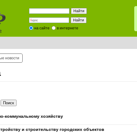
на сайте
в интернете
t
ые новости
а
о-коммунальному хозяйству
тройству и строительству городских объектов