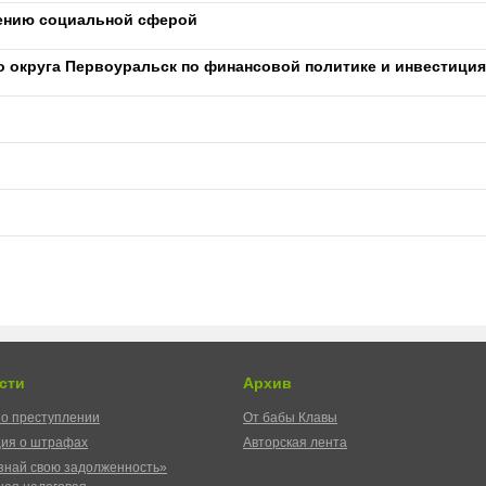
лению социальной сферой
 округа Первоуральск по финансовой политике и инвестици
сти
Архив
о преступлении
От бабы Клавы
ия о штрафах
Авторская лента
знай свою задолженность»