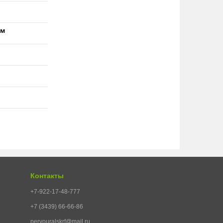
ям
Контакты
+7-922-17-48-777
+7 (3439) 66-66-86
pervouralskrf@mail.ru