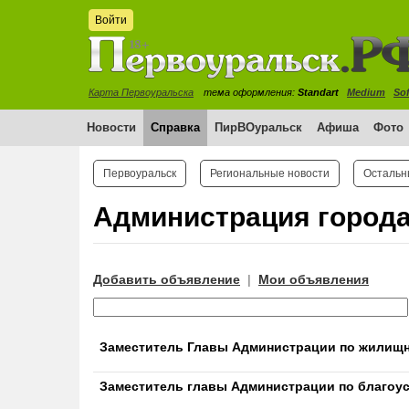
Войти
Карта Первоуральска
тема оформления:
Standart
Medium
Sof
Новости
Справка
ПирВОуральск
Афиша
Фото
Первоуральск
Региональные новости
Остальн
Администрация город
Добавить объявление
Мои объявления
|
Заместитель Главы Администрации по жилищн
Заместитель главы Администрации по благоус