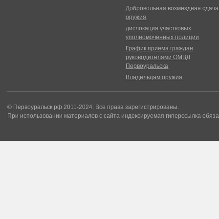
Добровольная возмездная сдача
оружия
дислокация участковых
уполномоченных полиции
График приема граждан
руководителями ОМВД
Первоуральска
Владельцам оружия
© Первоуральск.рф 2011-2024. Все права зарегистрированы.
При использовании материалов с сайта индексируемая гиперссылка обяза