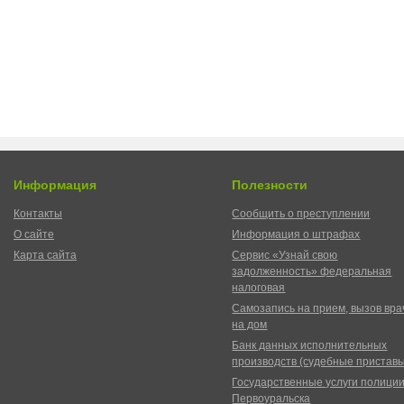
Информация
Полезности
Контакты
Сообщить о преступлении
О сайте
Информация о штрафах
Карта сайта
Сервис «Узнай свою
задолженность» федеральная
налоговая
Самозапись на прием, вызов вра
на дом
Банк данных исполнительных
производств (судебные пристав
Государственные услуги полици
Первоуральска