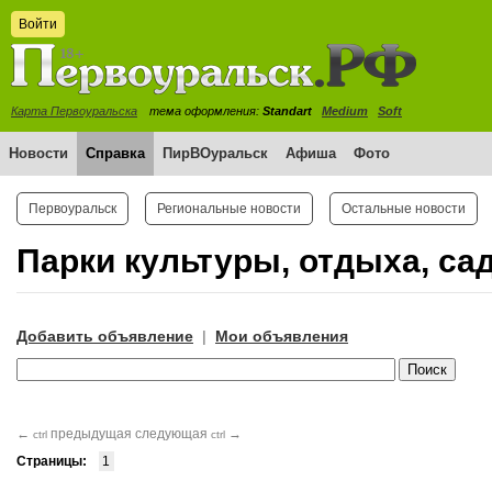
Войти
Карта Первоуральска
тема оформления:
Standart
Medium
Soft
Новости
Справка
ПирВОуральск
Афиша
Фото
Первоуральск
Региональные новости
Остальные новости
Парки культуры, отдыха, са
Добавить объявление
Мои объявления
|
←
предыдущая
следующая
→
ctrl
ctrl
Страницы:
1