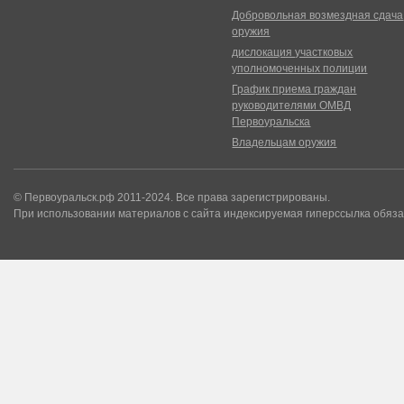
Добровольная возмездная сдача
оружия
дислокация участковых
уполномоченных полиции
График приема граждан
руководителями ОМВД
Первоуральска
Владельцам оружия
© Первоуральск.рф 2011-2024. Все права зарегистрированы.
При использовании материалов с сайта индексируемая гиперссылка обяза