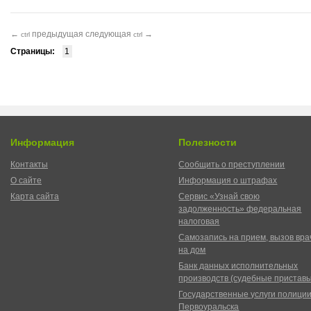
←
предыдущая
следующая
→
ctrl
ctrl
Страницы:
1
Информация
Полезности
Контакты
Сообщить о преступлении
О сайте
Информация о штрафах
Карта сайта
Сервис «Узнай свою
задолженность» федеральная
налоговая
Самозапись на прием, вызов вра
на дом
Банк данных исполнительных
производств (судебные пристав
Государственные услуги полици
Первоуральска