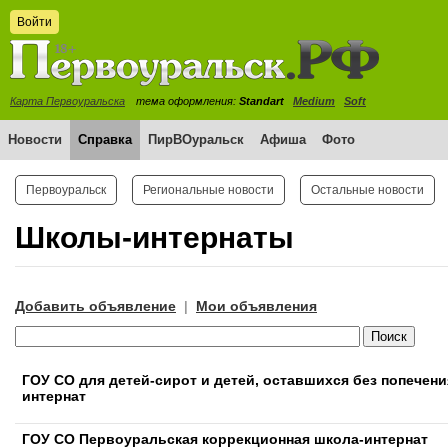
Войти
Карта Первоуральска
тема оформления:
Standart
Medium
Soft
Новости
Справка
ПирВОуральск
Афиша
Фото
Первоуральск
Региональные новости
Остальные новости
Школы-интернаты
Добавить объявление
Мои объявления
|
ГОУ СО для детей-сирот и детей, оставшихся без попечен
интернат
ГОУ СО Первоуральская коррекционная школа-интернат