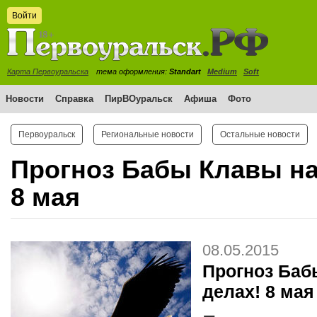
Войти
Карта Первоуральска
тема оформления:
Standart
Medium
Soft
Новости
Справка
ПирВОуральск
Афиша
Фото
Первоуральск
Региональные новости
Остальные новости
Прогноз Бабы Клавы на
8 мая
08.05.2015
Прогноз Баб
делах! 8 мая