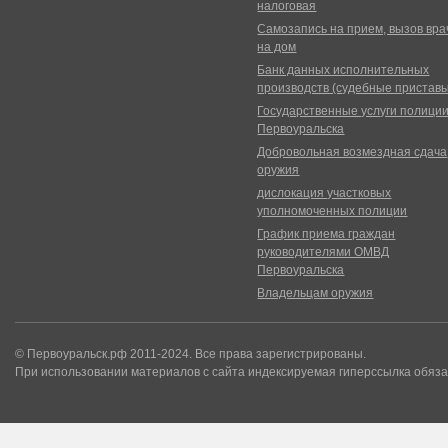
налоговая
Самозапись на прием, вызов вра
на дом
Банк данных исполнительных
производств (судебные пристав
Государственные услуги полици
Первоуральска
Добровольная возмездная сдача
оружия
дислокация участковых
уполномоченных полиции
График приема граждан
руководителями ОМВД
Первоуральска
Владельцам оружия
© Первоуральск.рф 2011-2024. Все права зарегистрированы.
При использовании материалов с сайта индексируемая гиперссылка обяза