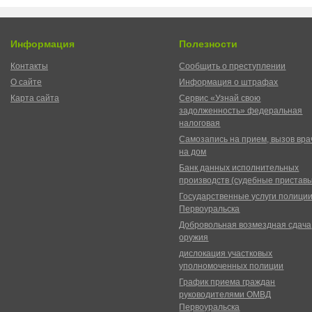
Информация
Полезности
Контакты
Сообщить о преступлении
О сайте
Информация о штрафах
Карта сайта
Сервис «Узнай свою
задолженность» федеральная
налоговая
Самозапись на прием, вызов вра
на дом
Банк данных исполнительных
производств (судебные пристав
Государственные услуги полици
Первоуральска
Добровольная возмездная сдача
оружия
дислокация участковых
уполномоченных полиции
График приема граждан
руководителями ОМВД
Первоуральска