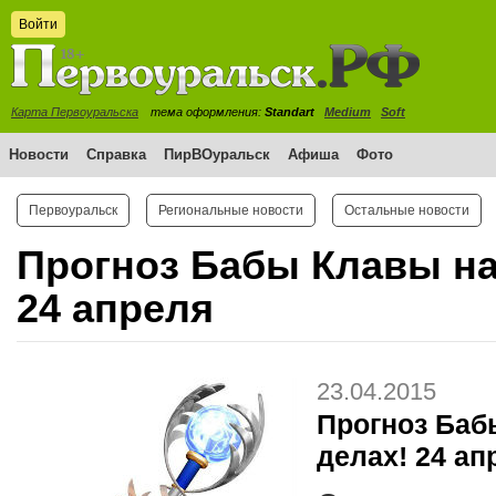
Войти
Карта Первоуральска
тема оформления:
Standart
Medium
Soft
Новости
Справка
ПирВОуральск
Афиша
Фото
Первоуральск
Региональные новости
Остальные новости
Прогноз Бабы Клавы на
24 апреля
23.04.2015
Прогноз Баб
делах! 24 ап