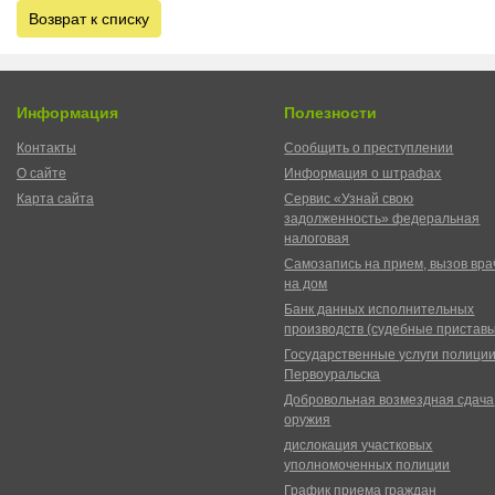
Возврат к списку
Информация
Полезности
Контакты
Сообщить о преступлении
О сайте
Информация о штрафах
Карта сайта
Сервис «Узнай свою
задолженность» федеральная
налоговая
Самозапись на прием, вызов вра
на дом
Банк данных исполнительных
производств (судебные пристав
Государственные услуги полици
Первоуральска
Добровольная возмездная сдача
оружия
дислокация участковых
уполномоченных полиции
График приема граждан