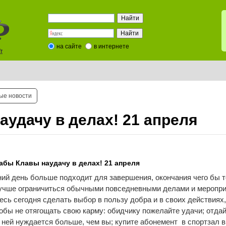
на сайте
в интернете
t
ые новости
удачу в делах! 21 апреля
абы Клавы наудачу в делах! 21 апреля
ий день больше подходит для завершения, окончания чего бы то
учше ограничиться обычными повседневными делами и меропри
сь сегодня сделать выбор в пользу добра и в своих действиях, 
обы не отягощать свою карму: обидчику пожелайте удачи; отдай
в ней нуждается больше, чем вы; купите абонемент  в спортзал в