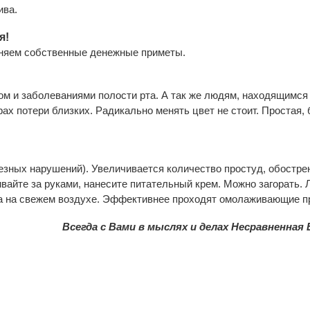
ива.
я!
иняем собственные денежные приметы.
м и заболеваниями полости рта. А так же людям, находящимся 
ах потери близких. Радикально менять цвет не стоит. Простая, б
езных нарушений). Увеличивается количество простуд, обострен
вайте за руками, нанесите питательный крем. Можно загорать. 
лка на свежем воздухе. Эффективнее проходят омолаживающие 
Всегда с Вами в мыслях и делах Несравненная Б