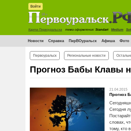
Войти
Карта Первоуральска
тема оформления:
Standart
Medium
Sof
Новости
Справка
ПирВОуральск
Афиша
Фото
Первоуральск
Региональные новости
Остальн
Прогноз Бабы Клавы на
21.04.2015
Прогноз Б
Сегодняшн
Сегодня л
Постарайте
словах, чт
тому, кто 