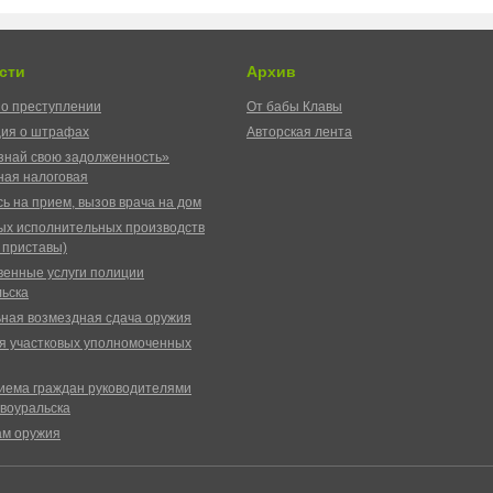
сти
Архив
о преступлении
От бабы Клавы
ия о штрафах
Авторская лента
знай свою задолженность»
ая налоговая
ь на прием, вызов врача на дом
ых исполнительных производств
 приставы)
венные услуги полиции
ьска
ная возмездная сдача оружия
я участковых уполномоченных
иема граждан руководителями
воуральска
ам оружия