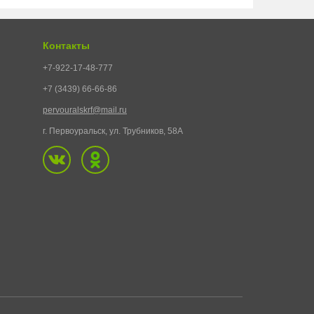
Контакты
+7-922-17-48-777
+7 (3439) 66-66-86
pervouralskrf@mail.ru
г. Первоуральск, ул. Трубников, 58А