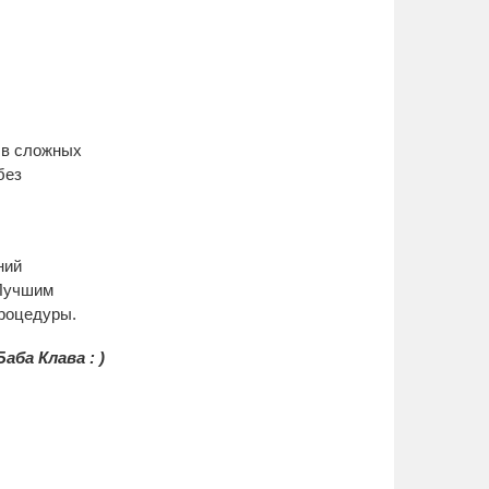
в сложных 
ез 
ий 
Лучшим 
процедуры.
аба Клава : )