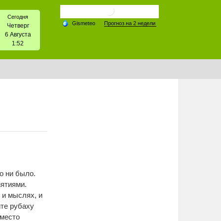
Сегодня
Четверг
6 Августа
1:52
 ни было. 
ятиями.
и мыслях, и 
те рубаху 
место 