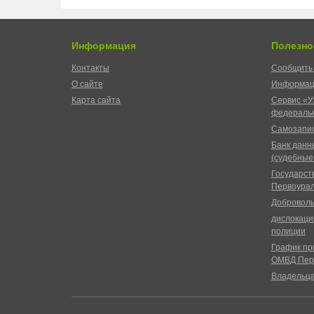
Информация
Полезно
Контакты
Сообщить 
О сайте
Информац
Карта сайта
Сервис «У
федеральн
Самозапис
Банк данн
(судебные
Государст
Первоурал
Доброволь
дислокаци
полиции
График пр
ОМВД Пер
Владельц