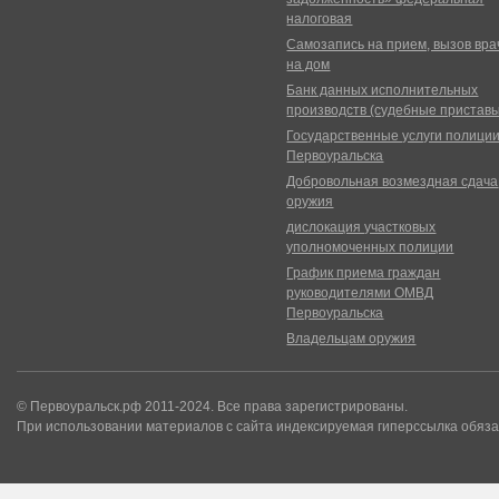
налоговая
Самозапись на прием, вызов вра
на дом
Банк данных исполнительных
производств (судебные пристав
Государственные услуги полици
Первоуральска
Добровольная возмездная сдача
оружия
дислокация участковых
уполномоченных полиции
График приема граждан
руководителями ОМВД
Первоуральска
Владельцам оружия
© Первоуральск.рф 2011-2024. Все права зарегистрированы.
При использовании материалов с сайта индексируемая гиперссылка обяза