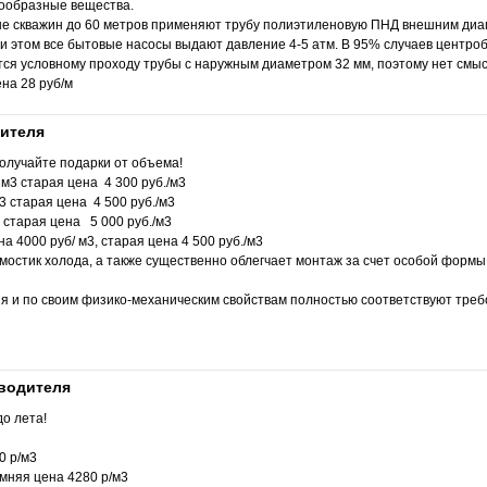
азообразные вещества.
 скважин до 60 метров применяют трубу полиэтиленовую ПНД внешним диа
при этом все бытовые насосы выдают давление 4-5 атм. В 95% случаев центр
ется условному проходу трубы с наружным диаметром 32 мм, поэтому нет смы
на 28 руб/м
дителя
получайте подарки от объема!
м3 старая цена 4 300 руб./м3
 старая цена 4 500 руб./м3
старая цена 5 000 руб./м3
 4000 руб/ м3, старая цена 4 500 руб./м3
мостик холода, а также существенно облегчает монтаж за счет особой формы
я и по своим физико-механическим свойствам полностью соответствуют тре
зводителя
о лета!
0 р/м3
мняя цена 4280 р/м3