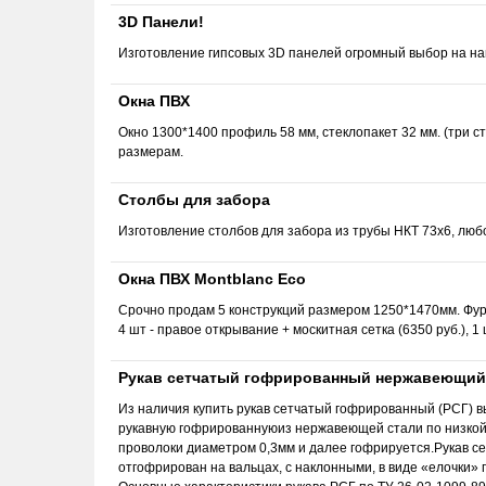
3D Панели!
Изготовление гипсовых 3D панелей огромный выбор на на
Окна ПВХ
Окно 1300*1400 профиль 58 мм, стеклопакет 32 мм. (три ст
размерам.
Столбы для забора
Изготовление столбов для забора из трубы НКТ 73х6, люб
Окна ПВХ Montblanc Eco
Срочно продам 5 конструкций размером 1250*1470мм. Фур
4 шт - правое открывание + москитная сетка (6350 руб.), 1 
Рукав сетчатый гофрированный нержавеющий 
Из наличия купить рукав сетчатый гофрированный (РСГ) 
рукавную гофрированнуюиз нержавеющей стали по низкой 
проволоки диаметром 0,3мм и далее гофрируется.Рукав с
отгофрирован на вальцах, с наклонными, в виде «елочки» 