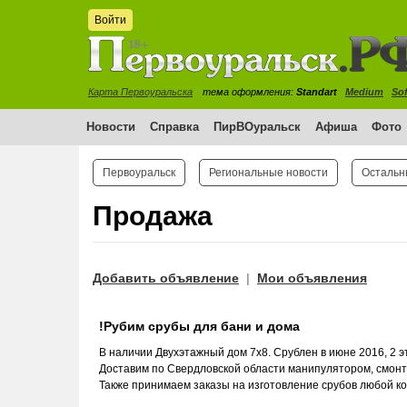
Войти
Карта Первоуральска
тема оформления:
Standart
Medium
Sof
Новости
Справка
ПирВОуральск
Афиша
Фото
Первоуральск
Региональные новости
Остальн
Продажа
Добавить объявление
Мои объявления
|
!Рубим срубы для бани и дома
В наличии Двухэтажный дом 7х8. Срублен в июне 2016, 2 эт
Доставим по Свердловской области манипулятором, смонт
Также принимаем заказы на изготовление срубов любой к