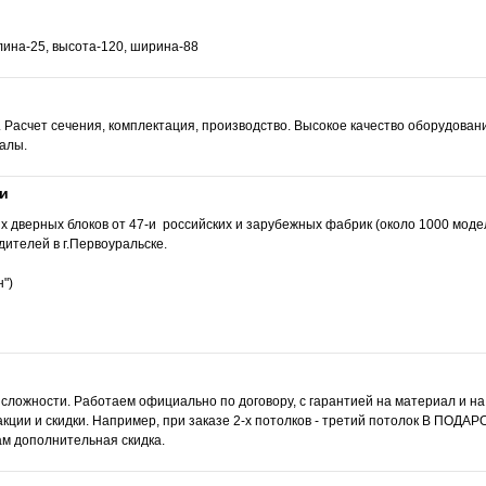
лина-25, высота-120, ширина-88
 Расчет сечения, комплектация, производство. Высокое качество оборудован
алы.
и
 дверных блоков от 47-и российских и зарубежных фабрик (около 1000 моде
ителей в г.Первоуральске.
")
 сложности. Работаем официально по договору, с гарантией на материал и н
ции и скидки. Например, при заказе 2-х потолков - третий потолок В ПОДАР
м дополнительная скидка.