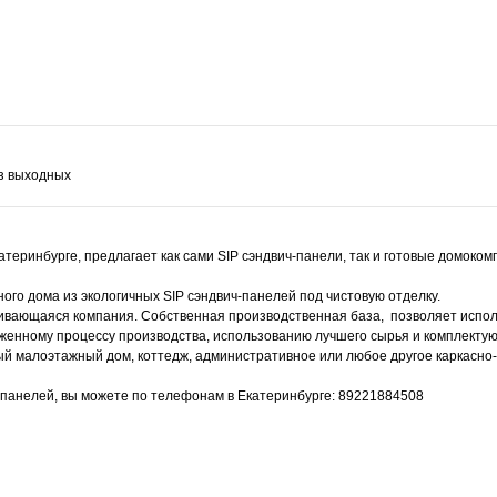
ез выходных
атеринбурге, предлагает как сами SIP сэндвич-панели, так и готовые домоком
ого дома из экологичных SIP сэндвич-панелей под чистовую отделку.
вающаяся компания. Собственная производственная база, позволяет испол
женному процессу производства, использованию лучшего сырья и комплекту
й малоэтажный дом, коттедж, административное или любое другое каркасно
панелей, вы можете по телефонам в Екатеринбурге: 89221884508