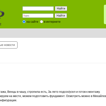
на сайте
в интернете
t
ые новости
ажа, Венцы в чашу, стропила есть, За лето подсох/усел и готов к монтажу.
ируем на месте, можем подготовить фундамент. Осмотреть можно в Михайлов
онфигурации.