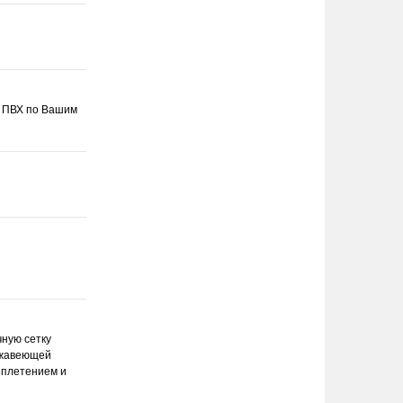
он ПВХ по Вашим
ную сетку
ржавеющей
еплетением и