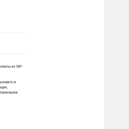
плекты из SIP-
ьзовать и
ющих,
-панельное