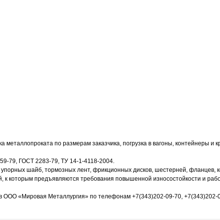
 металлопроката по размерам заказчика, погрузка в вагоны, контейнеры и 
59-79, ГОСТ 2283-79, ТУ 14-1-4118-2004.
 упорных шайб, тормозных лент, фрикционных дисков, шестерней, фланцев, 
й, к которым предъявляются требования повышенной износостойкости и раб
ов ООО «Мировая Металлургия» по телефонам +7(343)202-09-70, +7(343)202-