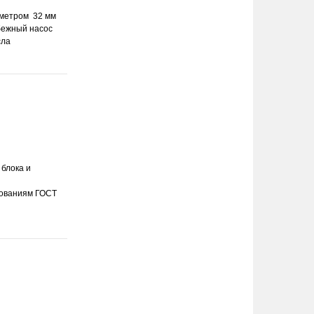
метром 32 мм
обежный насос
сла
 блока и
бованиям ГОСТ