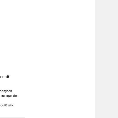
крытый
корпусов
отающих без
06-70 или