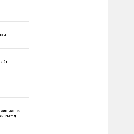
ия и
лей).
а монтажные
ОК. Выезд