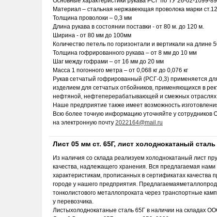
Основные характеристики рукава РСГ по ТУ 26-02-1099-89
Материал – стальная нержавеющая проволока марки ст.
Толщина проволоки – 0,3 мм
Длина рукава в состоянии поставки - от 80 м. до 120 м.
Ширина - от 80 мм до 100мм
Количество петель по горизонтали и вертикали на длине 5
Толщина гофрированного рукава – от 8 мм до 10 мм
Шаг между гофрами – от 16 мм до 20 мм
Масса 1 погонного метра – от 0,068 кг до 0,076 кг
Рукав сетчатый гофрированный (РСГ-0,3) применяется для
изделием для сетчатых отбойников, применяющихся в рек
нефтяной, нефтеперерабатывающей и смежных отраслях
Наше предприятие также имеет возможность изготовления
Всю более точную информацию уточняйте у сотрудников 
на электронную почту
2022164@mail.ru
Лист 05 мм ст. 65Г, лист холоднокатаный сталь 
Из наличия со склада реализуем холоднокатаный лист п
качества, надлежащего хранения. Вся предлагаемая нами 
характеристикам, прописанных в сертификатах качества п
городе у нашего предприятия. Предлагаемаяметаллопродук
тонколистового металлопроката через транспортные камп
у перевозчика.
Листыхолоднокатаные сталь 65Г в наличии на складах О