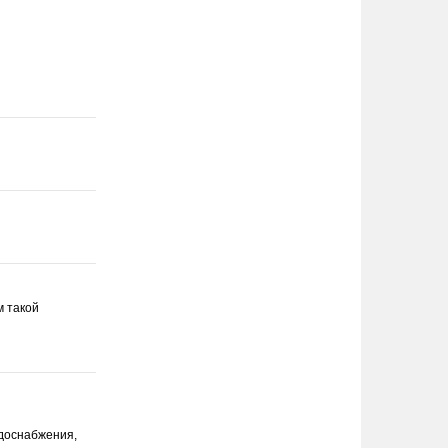
м такой
доснабже­ния,