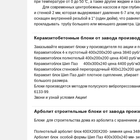
при температуре от 0 до 50 'С, а также другие жидкие и г
Для современных центробежных насосов и при глубине
и стенкой 2 мм, которая выдерживает давление 6-7 атм, 
оснащен внутренней резьбой в 1" (один дюйм), что равня
прокладывать трубу большего или меньшего диаметра. Це
Керамзитобетонные блоки от завода произво
Заказывайте керамзит блоки у производителя по акции и 
Керамзитоблок 4-х пустотный 400х200х200 цена 3840 руб/ 
Керамзитоблок полнотелый 400х200х200 цена 4040 руб/ м3
Керамзитоблок Шип Паз 400х300х240 цена 4400 руб/ м3 
Керамзитоблок стеновой перегородочный 400х120х200 цена
Керамзит блок Шип Паз даёт плотное сцепление, убирает 
большого размера.
Блоки производятся методом полусухого вибропрессовани
6133-99.
Звони и узнай условия Акции!
Арболит строительные блоки от завода прои
Блоки для строительства дома из арболита с хранением д
Полнотелый арболит блок 400Х200Х200- зимняя цена 348
Арболит блок особой формы Шип Паз 400х300х240 мм- зи