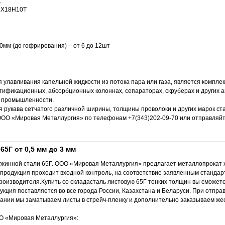
:
12Х18Н10Т
0мм (до гофрирования) – от 6 до 12шт
 улавливания капельной жидкости из потока пара или газа, является компл
тификационных, абсорбционных колоннах, сепараторах, скруберах и других 
 промышленности.
 рукава сетчатого различной ширины, толщины проволоки и других марок ст
ООО «Мировая Металлургия» по телефонам +7(343)202-09-70 или отправляйт
65Г от 0,5 мм до 3 мм
ружинной стали 65Г. ООО «Мировая Металлургия» предлагает металлопрокат
продукция проходит входной контроль, на соответствие заявленным стандар
роизводителя.Купить со складасталь листовую 65Г тонких толщин вы сможет
ция поставляется во все города России, Казахстана и Беларуси. При отпра
ании мы заматываем листы в стрейч-пленку и дополнительно заказываем жес
ОО «Мировая Металлургия»: