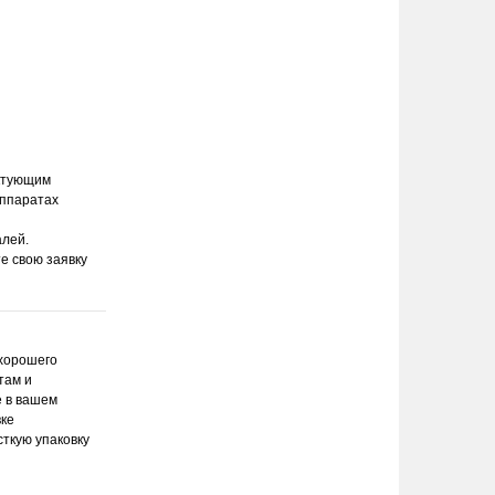
ектующим
аппаратах
алей.
е свою заявку
 хорошего
там и
е в вашем
вке
ткую упаковку