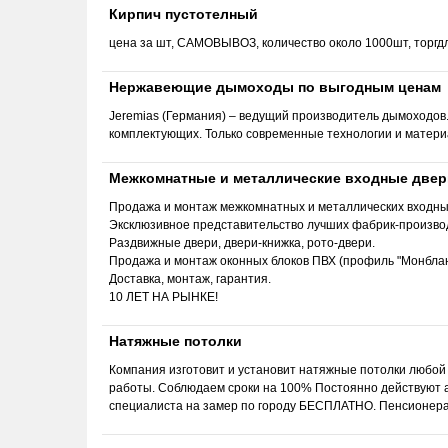
Кирпич пустотелный
цена за шт, САМОВЫВОЗ, количество около 1000шт, торгд
Нержавеющие дымоходы по выгодным ценам
Jeremias (Германия) – ведущий производитель дымоходов.
комплектующих. Только современные технологии и матери
Межкомнатные и металлические входные двер
Продажа и монтаж межкомнатных и металлических входных
Эксклюзивное представительство лучших фабрик-производ
Раздвижные двери, двери-книжка, рото-двери.
Продажа и монтаж оконных блоков ПВХ (профиль "Монблан
Доставка, монтаж, гарантия.
10 ЛЕТ НА РЫНКЕ!
Натяжные потолки
Компания изготовит и установит натяжные потолки любой
работы. Соблюдаем сроки на 100% Постоянно действуют ак
специалиста на замер по городу БЕСПЛАТНО. Пенсионера