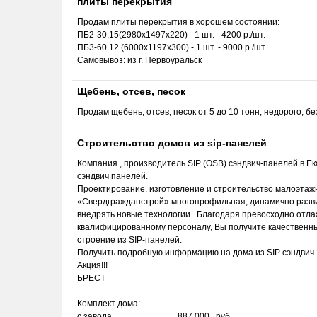
плиты перекрытия
Продам плиты перекрытия в хорошем состоянии:
ПБ2-30.15(2980х1497х220) - 1 шт. - 4200 р./шт.
ПБ3-60.12 (6000х1197х300) - 1 шт. - 9000 р./шт.
Самовывоз: из г. Первоуральск
Щебень, отсев, песок
Продам щебень, отсев, песок от 5 до 10 тонн, недорого, б
Строительство домов из sip-панелей
Компания , производитель SIP (OSB) сэндвич-панелей в Ек
сэндвич панелей.
Проектирование, изготовление и строительство малоэтажн
«Свердгражданстрой» многопрофильная, динамично разви
внедрять новые технологии. Благодаря превосходно отла
квалифицированному персоналу, Вы получите качественны
строение из SIP-панелей.
Получить подробную информацию на дома из SIP сэндвич-
Акция!!!
БРЕСТ
Комплект дома:
с завода 887 000 руб.