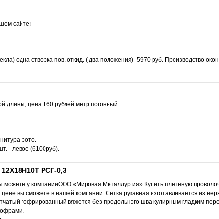
шем сайте!
екла) одна створка пов. откид. ( два положения) -5970 руб. Производство ок
ой длины, цена 160 рублей метр погонный
нитура рото.
шт. - левое (6100руб).
12Х18Н10Т РСГ-0,3
вы можете у компанииООО «Мировая Металлургия».Купить плетеную проволоч
цене вы сможете в нашей компании. Сетка рукавная изготавливается из не
етчатый гофрированный вяжется без продольного шва кулирным гладким пер
гофрами.