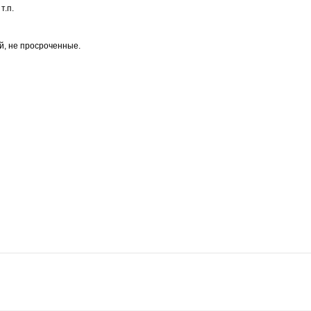
т.п.
й, не просроченные.