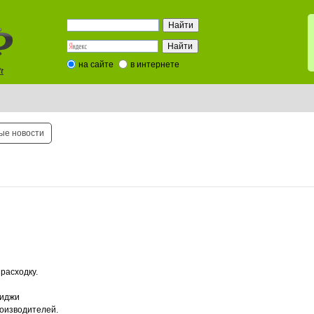
на сайте
в интернете
t
ые новости
расходку.
риджи
оизводителей.