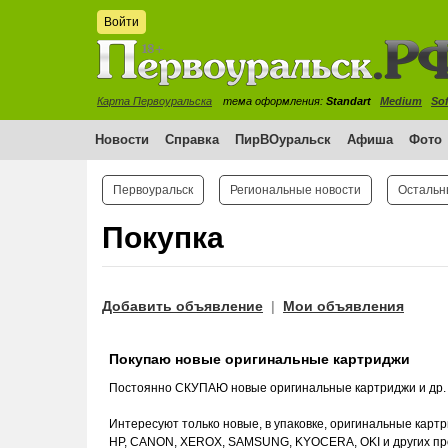
Войти
Карта Первоуральска
тема оформления:
Standart
Medium
Sof
Новости
Справка
ПирВОуральск
Афиша
Фото
Первоуральск
Региональные новости
Остальн
Покупка
Добавить объявление
Мои объявления
|
Покупаю новые оригинальные картриджи
Постоянно СКУПАЮ новые оригинальные картриджи и др. 
Интересуют только новые, в упаковке, оригинальные карт
HP, CANON, XEROX, SAMSUNG, KYOСERA, OKI и других пр