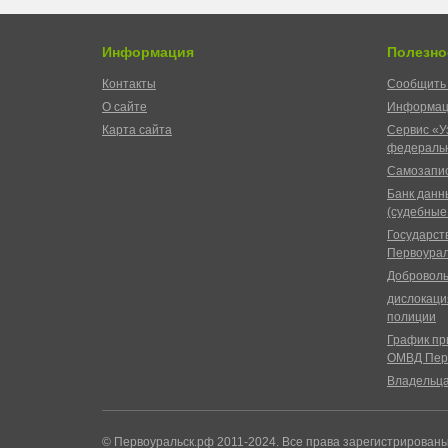
Информация
Полезно
Контакты
Сообщить 
О сайте
Информац
Карта сайта
Сервис «У
федеральн
Самозапис
Банк данн
(судебные
Государст
Первоурал
Доброволь
дислокаци
полиции
График пр
ОМВД Пер
Владельц
© Первоуральск.рф 2011-2024. Все права зарегистрирован