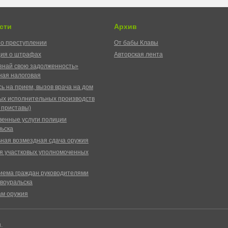
сти
Архив
о преступлении
От бабы Клавы
ия о штрафах
Авторская лента
знай свою задолженность»
ая налоговая
ь на прием, вызов врача на дом
ых исполнительных производств
 приставы)
венные услуги полиции
ьска
ная возмездная сдача оружия
я участковых уполномоченных
иема граждан руководителями
воуральска
ам оружия
ы.