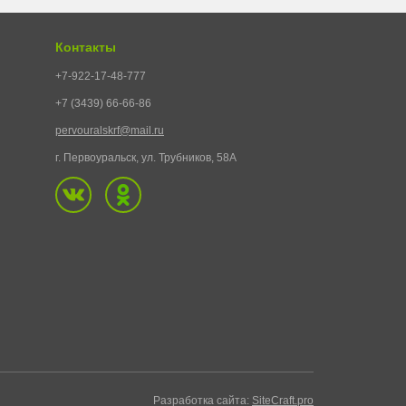
Контакты
+7-922-17-48-777
+7 (3439) 66-66-86
pervouralskrf@mail.ru
г. Первоуральск, ул. Трубников, 58А
Разработка сайта:
SiteCraft.pro