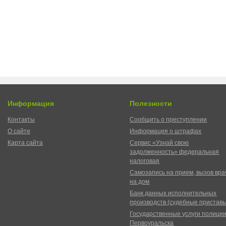
Информация
Полезности
Контакты
Сообщить о преступлении
О сайте
Информация о штрафах
Карта сайта
Сервис «Узнай свою
задолженность» федеральная
налоговая
Самозапись на прием, вызов вра
на дом
Банк данных исполнительных
производств (судебные пристав
Государственные услуги полици
Первоуральска