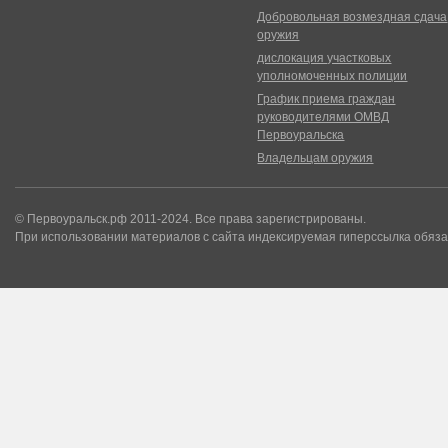
Добровольная возмездная сдача
оружия
дислокация участковых
уполномоченных полиции
График приема граждан
руководителями ОМВД
Первоуральска
Владельцам оружия
© Первоуральск.рф 2011-2024. Все права зарегистрированы.
При использовании материалов с сайта индексируемая гиперссылка обяза