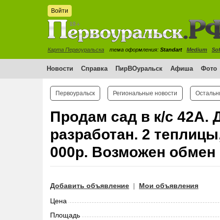
Войти
Карта Первоуральска
тема оформления:
Standart
Medium
Sof
Новости
Справка
ПирВОуральск
Афиша
Фото
Первоуральск
Региональные новости
Остальн
Продам сад в к/с 42А. 
разработан. 2 теплицы
000р. Возможен обмен 
Добавить объявление
Мои объявления
|
Цена
Площадь