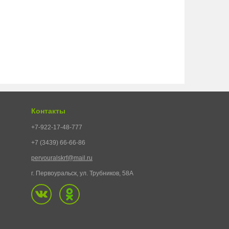
Контакты
+7-922-17-48-777
+7 (3439) 66-66-86
pervouralskrf@mail.ru
г. Первоуральск, ул. Трубников, 58А