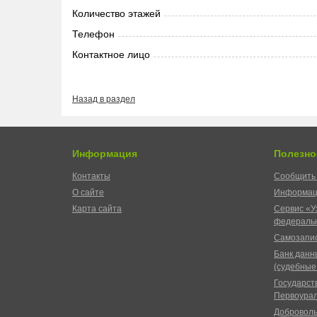
Количество этажей
Телефон
Контактное лицо
Назад в раздел
Информация
Полезно
Контакты
Сообщить 
О сайте
Информац
Карта сайта
Сервис «У
федеральн
Самозапис
Банк данн
(судебные
Государст
Первоурал
Доброволь