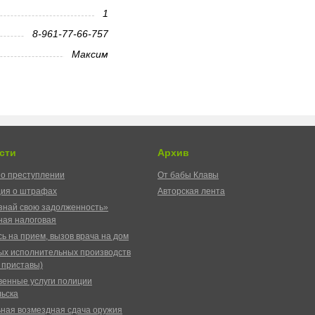
1
8-961-77-66-757
Максим
сти
Архив
о преступлении
От бабы Клавы
ия о штрафах
Авторская лента
знай свою задолженность»
ая налоговая
ь на прием, вызов врача на дом
ых исполнительных производств
 приставы)
венные услуги полиции
ьска
ная возмездная сдача оружия