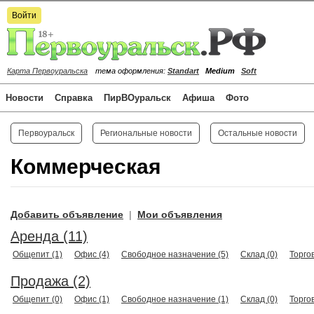
Войти
Карта Первоуральска
тема оформления:
Standart
Medium
Soft
Новости
Справка
ПирВОуральск
Афиша
Фото
Первоуральск
Региональные новости
Остальные новости
Коммерческая
Добавить объявление
Мои объявления
|
Аренда (11)
Общепит (1)
Офис (4)
Свободное назначение (5)
Склад (0)
Торго
Продажа (2)
Общепит (0)
Офис (1)
Свободное назначение (1)
Склад (0)
Торго