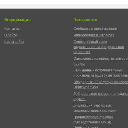
Информация
Полезности
Контакты
Сообщить о преступлении
О сайте
Информация о штрафах
Карта сайта
Сервис «Узнай свою
задолженность» федеральная
налоговая
Самозапись на прием, вызов вра
на дом
Банк данных исполнительных
производств (судебные пристав
Государственные услуги полици
Первоуральска
Добровольная возмездная сдача
оружия
дислокация участковых
уполномоченных полиции
График приема граждан
руководителями ОМВД
Первоуральска