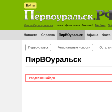
Войти
Карта Первоуральска
тема оформления:
Standart
Medium
Sof
Новости
Справка
ПирВОуральск
Афиша
Фото
Первоуральск
Региональные новости
Остальн
ПирВОуральск
Раздел не найден.