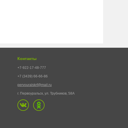
Контакты
+7-922-17-48-777
+7 (3439) 66-66-86
pervouralskrf@mail.ru
г. Первоуральск, ул. Трубников, 58А