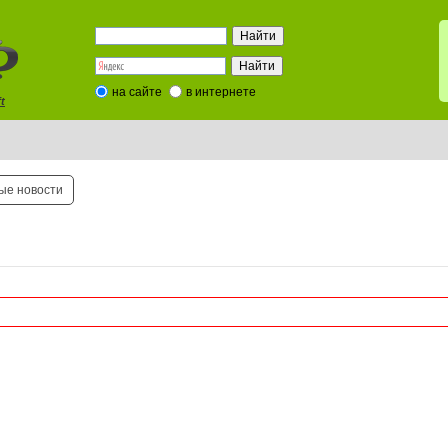
на сайте
в интернете
t
ые новости