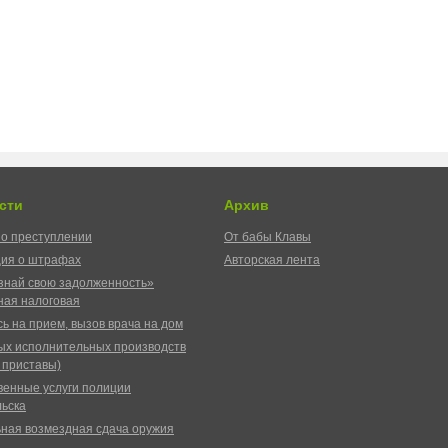
сти
Архив
о преступлении
От бабы Клавы
ия о штрафах
Авторская лента
знай свою задолженность»
ая налоговая
ь на прием, вызов врача на дом
ых исполнительных производств
 приставы)
венные услуги полиции
ьска
ная возмездная сдача оружия