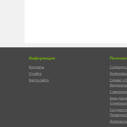
Информация
Полезно
Контакты
Сообщить 
О сайте
Информац
Карта сайта
Сервис «У
федеральн
Самозапис
Банк данн
(судебные
Государст
Первоурал
Доброволь