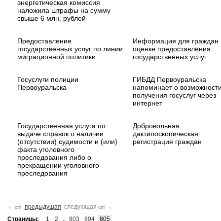
энергетическая комиссия
наложила штрафы на сумму
свыше 6 млн. рублей
Предоставление
Информация для граждан 
государственных услуг по линии
оценке предоставления
миграционной политики
государственных услуг
Госуслуги полиции
ГИБДД Первоуральска
Первоуральска
напоминает о возможност
получения госуслуг через
интернет
Государственная услуга по
Добровольная
выдаче справок о наличии
дактилоскопическая
(отсутствии) судимости и (или)
регистрация граждан
факта уголовного
преследования либо о
прекращении уголовного
преследования
←
предыдущая
следующая
→
ctrl
ctrl
Страницы:
1
2
...
803
804
805