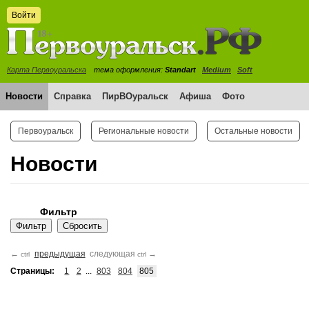
Войти
Карта Первоуральска
тема оформления:
Standart
Medium
Soft
Новости
Справка
ПирВОуральск
Афиша
Фото
Первоуральск
Региональные новости
Остальные новости
Новости
Фильтр
←
предыдущая
следующая
→
ctrl
ctrl
Страницы:
1
2
...
803
804
805