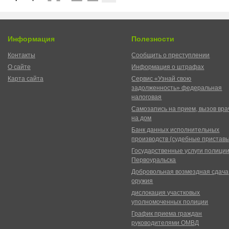
Информация
Полезности
Контакты
Сообщить о преступлении
О сайте
Информация о штрафах
Карта сайта
Сервис «Узнай свою
задолженность» федеральная
налоговая
Самозапись на прием, вызов вра
на дом
Банк данных исполнительных
производств (судебные пристав
Государственные услуги полици
Первоуральска
Добровольная возмездная сдача
оружия
дислокация участковых
уполномоченных полиции
График приема граждан
руководителями ОМВД