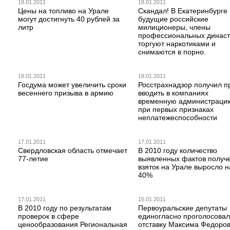
18.01.2011
18.01.2011
Цены на топливо на Урале
Скандал! В Екатеринбурге
могут достигнуть 40 рублей за
будущие российские
литр
милиционеры, члены
профессиональных династ
торгуют наркотиками и
снимаются в порно.
18.01.2011
18.01.2011
Госдума может увеличить сроки
Росстрахнадзор получил п
весеннего призыва в армию
вводить в компаниях
временную администраци
при первых признаках
неплатежеспособности
17.01.2011
17.01.2011
Свердловская область отмечает
В 2010 году количество
77-летие
выявленных фактов получ
взяток на Урале выросло н
40%
17.01.2011
15.01.2011
В 2010 году по результатам
Первоуральские депутаты
проверок в сфере
единогласно проголосовал
ценообразования Региональная
отставку Максима Федоро