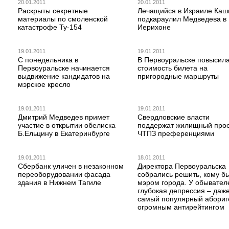
20.01.2011
20.01.2011
Раскрыты секретные
Лечащийся в Израиле Каш
материалы по смоленской
подкараулил Медведева в
катастрофе Ту-154
Иерихоне
19.01.2011
19.01.2011
С понедельника в
В Первоуральске повысил
Первоуральске начинается
стоимость билета на
выдвижение кандидатов на
пригородные маршруты
мэрское кресло
19.01.2011
19.01.2011
Дмитрий Медведев примет
Свердловские власти
участие в открытии обелиска
поддержат жилищный прое
Б.Ельцину в Екатеринбурге
ЧТПЗ преференциями
19.01.2011
18.01.2011
Сбербанк уличен в незаконном
Директора Первоуральска
переоборудовании фасада
собрались решить, кому б
здания в Нижнем Тагиле
мэром города. У обывател
глубокая депрессия – даж
самый популярный абориг
огромным антирейтингом