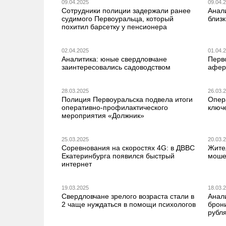
09.04.2025
09.04.
Сотрудники полиции задержали ранее
Анал
судимого Первоуральца, который
близ
похитил барсетку у пенсионера
02.04.2025
01.04.
Аналитика: юные свердловчане
Перв
заинтересовались садоводством
афер
28.03.2025
26.03.
Полиция Первоуральска подвела итоги
Опер
оперативно-профилактического
ключ
мероприятия «Должник»
25.03.2025
20.03.
Соревнования на скоростях 4G: в ДВВС
Жите
Екатеринбурга появился быстрый
моше
интернет
19.03.2025
18.03.
Свердловчане зрелого возраста стали в
Анал
2 чаще нуждаться в помощи психологов
брон
рубл