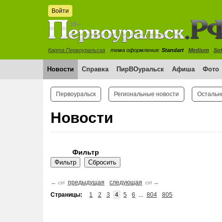
Войти
Карта Первоуральска
тема оформления:
Standart
Medium
Sof
Новости
Справка
ПирВОуральск
Афиша
Фото
Первоуральск
Региональные новости
Остальн
Новости
Фильтр
←
предыдущая
следующая
→
ctrl
ctrl
Страницы:
1
2
3
4
5
6
...
804
805