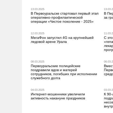
13.03.2025
13.03.
В Первоуральске стартовал первый этап
В Пе
оперативно-профилактической
за гр
операции «Чистое поколение - 2025»
12.03.2025
11.03.
МегаФон запустил 4G на крупнейшей
С это
ледовой арене Урала
«геп
лека
прог
08.03.2025
06.03.
Первоуральские полицейские
Вмес
поздравили вдов и матерей
Перв
сотрудников, погибших при исполнении
сред
служебного долга
04.03.2025
03.03.
Интернет-мошенники увеличили
К 90
активность накануне праздников
подр
несо
внут