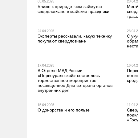
05.05.2025
28.04.
Ближе к природе: чем займутся
Мега
свердловчане в майские праздники
свер
трас
24.04.2025
23.04.
Эксперты рассказали, какую технику
С ук
покупают свердловчане
обра
нест
17.04.2025
16.04.
В Отделе МВД России
Перв
«Первоуральский» состоялось
поли
торжественное мероприятие,
средс
посвященное Дню ветерана органов
внутренних дел
15.04.2025
11.04.
О донорстве и его пользе
Свер
подк
«Госу