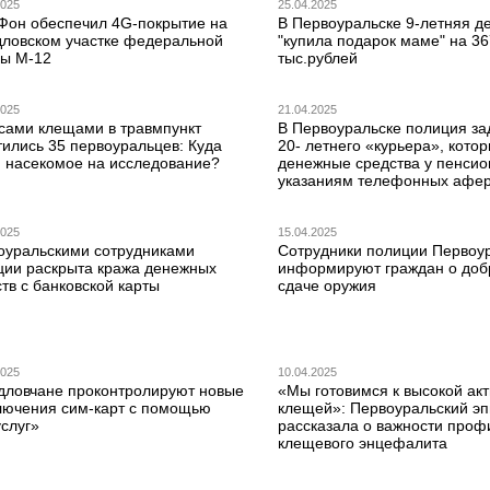
2025
25.04.2025
Фон обеспечил 4G-покрытие на
В Первоуральске 9-летняя д
дловском участке федеральной
"купила подарок маме" на 36
сы M-12
тыс.рублей
2025
21.04.2025
усами клещами в травмпункт
В Первоуральске полиция з
тились 35 первоуральцев: Куда
20- летнего «курьера», кото
и насекомое на исследование?
денежные средства у пенсио
указаниям телефонных афер
2025
15.04.2025
оуральскими сотрудниками
Сотрудники полиции Первоу
ции раскрыта кража денежных
информируют граждан о доб
тв с банковской карты
сдаче оружия
2025
10.04.2025
дловчане проконтролируют новые
«Мы готовимся к высокой ак
лючения сим-карт с помощью
клещей»: Первоуральский э
слуг»
рассказала о важности проф
клещевого энцефалита