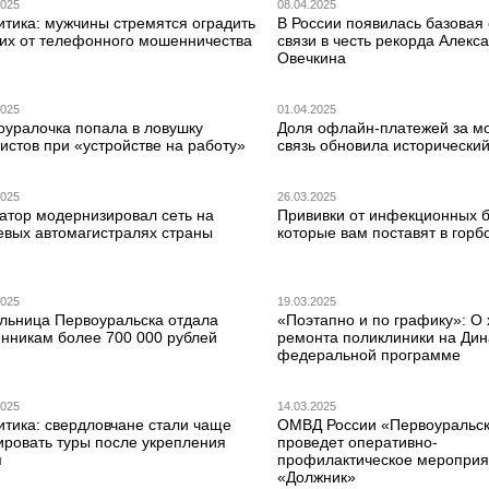
2025
08.04.2025
итика: мужчины стремятся оградить
В России появилась базовая
ких от телефонного мошенничества
связи в честь рекорда Алекс
Овечкина
2025
01.04.2025
оуралочка попала в ловушку
Доля офлайн-платежей за м
истов при «устройстве на работу»
связь обновила исторически
2025
26.03.2025
атор модернизировал сеть на
Прививки от инфекционных б
евых автомагистралях страны
которые вам поставят в горб
2025
19.03.2025
льница Первоуральска отдала
«Поэтапно и по графику»: О
нникам более 700 000 рублей
ремонта поликлиники на Дин
федеральной программе
2025
14.03.2025
итика: свердловчане стали чаще
ОМВД России «Первоуральс
ировать туры после укрепления
проведет оперативно-
я
профилактическое мероприя
«Должник»