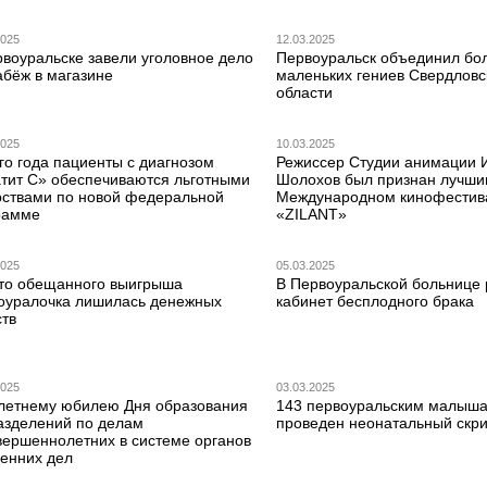
2025
12.03.2025
рвоуральске завели уголовное дело
Первоуральск объединил бо
абёж в магазине
маленьких гениев Свердловс
области
2025
10.03.2025
го года пациенты с диагнозом
Режиссер Студии анимации 
атит С» обеспечиваются льготными
Шолохов был признан лучши
рствами по новой федеральной
Международном кинофестив
рамме
«ZILANT»
2025
05.03.2025
то обещанного выигрыша
В Первоуральской больнице 
оуралочка лишилась денежных
кабинет бесплодного брака
ств
2025
03.03.2025
-летнему юбилею Дня образования
143 первоуральским малыш
азделений по делам
проведен неонатальный скр
вершеннолетних в системе органов
ренних дел