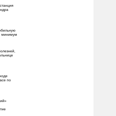
 станция
андра
обильную
й минимум
олезней,
ольнице
 ходе
асе по
кий»
тие