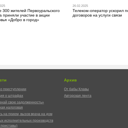
2025
26.02.2025
е 300 жителей Первоуральского
Телеком-оператор ускорил 
а приняли участие в акции
договоров на услуги связи
овья «Добро в город»
сти
Архив
о преступлении
От бабы Клавы
ия о штрафах
Авторская лента
знай свою задолженность»
ая налоговая
ь на прием, вызов врача на дом
ых исполнительных производств
 приставы)