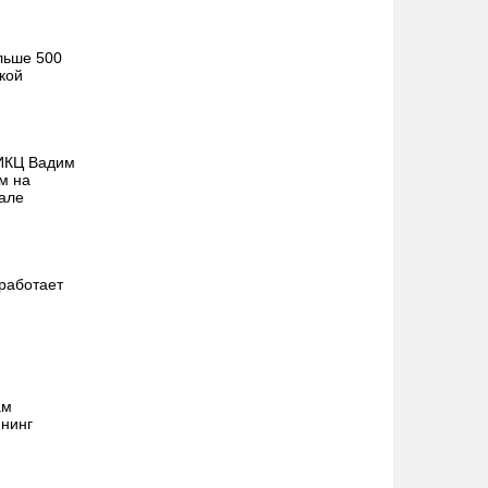
льше 500
кой
ИКЦ Вадим
м на
але
работает
ам
ининг