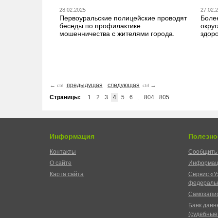
28.02.2025
27.02.
Первоуральские полицейские проводят
Боле
беседы по профилактике
округ
мошенничества с жителями города.
здор
←
предыдущая
следующая
→
ctrl
ctrl
Страницы:
1
2
3
4
5
6
...
804
805
Информация
Полезно
Контакты
Сообщить 
О сайте
Информац
Карта сайта
Сервис «У
федеральн
Самозапис
Банк данн
(судебные