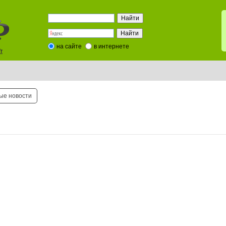
на сайте
в интернете
t
ые новости