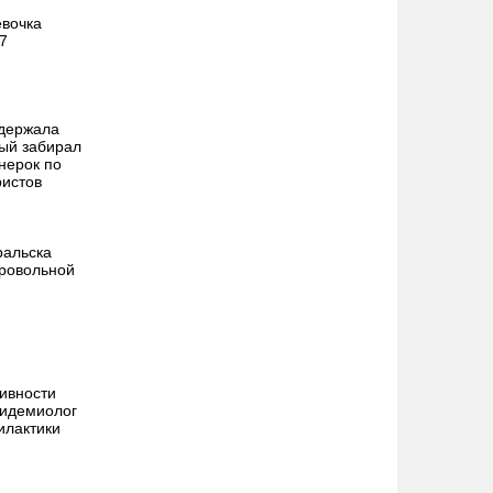
евочка
7
адержала
рый забирал
нерок по
истов
ральска
ровольной
тивности
пидемиолог
илактики