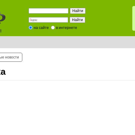
на сайте
в интернете
t
ые новости
ка