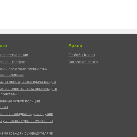
сти
Архив
о преступлении
От бабы Клавы
ия о штрафах
Авторская лента
знай свою задолженность»
ая налоговая
ь на прием, вызов врача на дом
ых исполнительных производств
 приставы)
венные услуги полиции
ьска
ная возмездная сдача оружия
я участковых уполномоченных
иема граждан руководителями