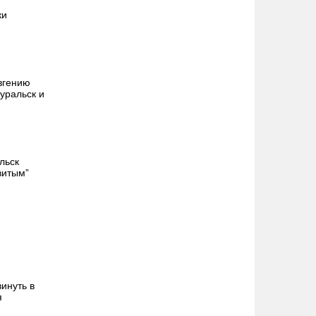
ки
вгению
уральск и
льск
витым”
инуть в
я