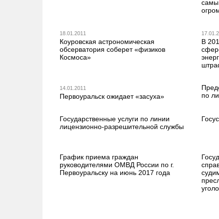
самы
огро
18.01.2011
17.01.
Коуровская астрономическая
В 201
обсерватория соберет «физиков
сфер
Космоса»
энер
штра
Пред
14.01.2011
по л
Первоуральск ожидает «засуха»
Государственные услуги по линии
Госу
лицензионно-разрешительной службы
График приема граждан
Госу
руководителями ОМВД России по г.
справ
Первоуральску на июнь 2017 года
судим
прес
угол