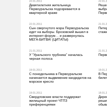
22.01.2011
22.01.
Девятилетняя жительница
Реше
Первоуральска подозревается в
выбр
квартирной краже
Перв
22.01.2011
21.01.
Сын свергнутого мэра Первоуральска
Пите
идет на выборы. Брозовский вышел в
стаж
интернет-форум… и развернулась
МЕГА-БИТВА! (ЦИТАТЫ)
21.01.2011
21.01.
У “Уральского трубника” началась
Перво
черная полоса
19.01.2011
19.01.
С понедельника в Первоуральске
В Пе
начинается выдвижение кандидатов на
биле
мэрское кресло
19.01.2011
18.01.
Свердловские власти поддержат
Дире
жилищный проект ЧТПЗ
решит
преференциями
обыв