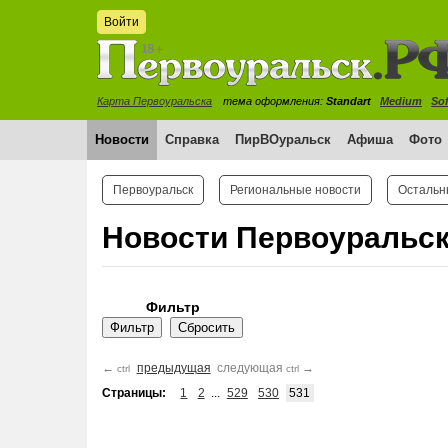
Войти
Карта Первоуральска
тема оформления:
Standart
Medium
Sof
Новости
Справка
ПирВОуральск
Афиша
Фото
Первоуральск
Региональные новости
Остальн
Новости Первоуральс
Фильтр
←
предыдущая
следующая
→
ctrl
ctrl
Страницы:
1
2
...
529
530
531