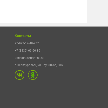
Контакты
+7-922-17-48-777
+7 (3439) 66-66-86
pervouralskrf@mail.ru
г. Первоуральск, ул. Трубников, 58А