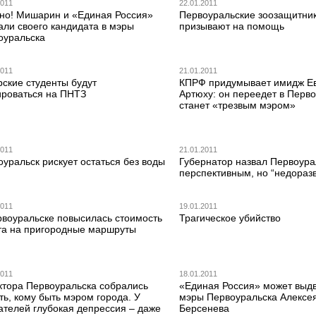
2011
22.01.2011
но! Мишарин и «Единая Россия»
Первоуральские зоозащитни
али своего кандидата в мэры
призывают на помощь
оуральска
2011
21.01.2011
рские студенты будут
КПРФ придумывает имидж Е
ироваться на ПНТЗ
Артюху: он переедет в Перво
станет «трезвым мэром»
2011
21.01.2011
уральск рискует остаться без воды
Губернатор назвал Первоура
перспективным, но “недораз
2011
19.01.2011
рвоуральске повысилась стоимость
Трагическое убийство
та на пригородные маршруты
2011
18.01.2011
ктора Первоуральска собрались
«Единая Россия» может выдв
ь, кому быть мэром города. У
мэры Первоуральска Алексе
ателей глубокая депрессия – даже
Берсенева