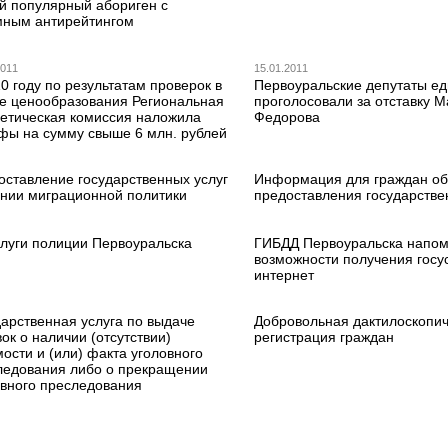
й популярный абориген с
мным антирейтингом
2011
15.01.2011
0 году по результатам проверок в
Первоуральские депутаты ед
е ценообразования Региональная
проголосовали за отставку 
гетическая комиссия наложила
Федорова
фы на сумму свыше 6 млн. рублей
оставление государственных услуг
Информация для граждан об
инии миграционной политики
предоставления государстве
слуги полиции Первоуральска
ГИБДД Первоуральска напом
возможности получения госус
интернет
дарственная услуга по выдаче
Добровольная дактилоскопи
ок о наличии (отсутствии)
регистрация граждан
ости и (или) факта уголовного
ледования либо о прекращении
овного преследования