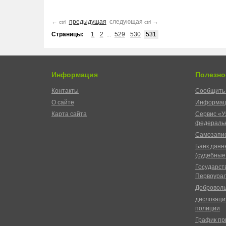
←
предыдущая
следующая
→
ctrl
ctrl
Страницы:
1
2
...
529
530
531
Информация
Полезно
Контакты
Сообщить 
О сайте
Информац
Карта сайта
Сервис «У
федеральн
Самозапис
Банк данн
(судебные
Государст
Первоурал
Доброволь
дислокаци
полиции
График пр