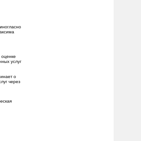
иногласно
Максима
 оценке
нных услуг
инает о
луг через
ческая