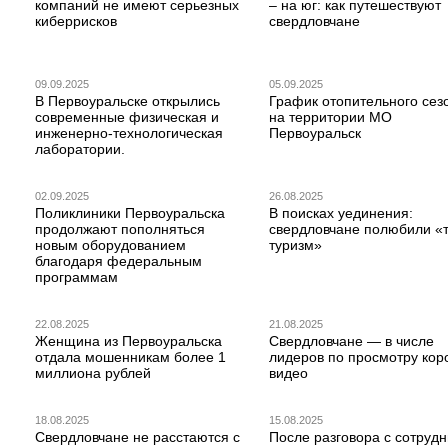
компаний не имеют серьезных
– на юг: как путешествуют
киберрисков
свердловчане
09.09.2025
05.09.2025
В Первоуральске открылись
График отопительного сез
современные физическая и
на территории МО
инженерно-технологическая
Первоуральск
лаборатории.
02.09.2025
26.08.2025
Поликлиники Первоуральска
В поисках уединения:
продолжают пополняться
свердловчане полюбили «
новым оборудованием
туризм»
благодаря федеральным
программам
22.08.2025
21.08.2025
Женщина из Первоуральска
Свердловчане — в числе
отдала мошенникам более 1
лидеров по просмотру кор
миллиона рублей
видео
18.08.2025
15.08.2025
Свердловчане не расстаются с
После разговора с сотруд