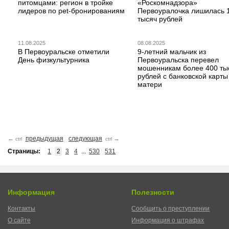
питомцами: регион в тройке
«Роскомнадзора»
лидеров по pet-бронированиям
Первоуралочка лишилась 
тысяч рублей
11.08.2025
08.08.2025
В Первоуральске отметили
9-летний мальчик из
День физкультурника
Первоуральска перевел
мошенникам более 400 ты
рублей с банковской карты
матери
←
предыдущая
следующая
→
ctrl
ctrl
Страницы:
1
2
3
4
...
530
531
Информация
Полезности
Контакты
Сообщить о преступлении
О сайте
Информация о штрафах