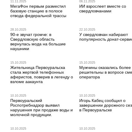
11.11.2025
06.11.2025
МегаФон первым разместил
ИИ взрослеет вместе со
базовую станцию в полосе
свердловчанами
отвода федеральной трассы
28.10.2025
22.10.2025
90-е звучат громче: в
У свердловчан набирают
Свердловскую область
популярность донат-серви
вернулась мода на большие
наушники
15.10.2025
15.10.2025
Жительница Первоуральска
Мужчины оказались более
стала жертвой телефонных
решительны в вопросе см
аферистов, поверив в легенду о
оператора
взломе аакаунта
10.10.2025
10.10.2025
Первоуральский
Игорь Кабец сообщил о
Роспотребнадзор выявил
завершении дорожного се
нарушения при продаже воды и
в Первоуральске
молочной продукции.
10.10.2025
10.10.2025