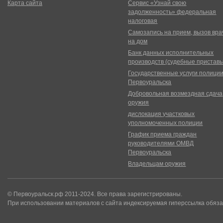
Карта сайта
Сервис «Узнай свою
задолженность» федеральная
налоговая
Самозапись на прием, вызов вра
на дом
Банк данных исполнительных
производств (судебные пристав
Государственные услуги полици
Первоуральска
Добровольная возмездная сдача
оружия
дислокация участковых
уполномоченных полиции
График приема граждан
руководителями ОМВД
Первоуральска
Владельцам оружия
© Первоуральск.рф 2011-2024. Все права зарегистрированы.
При использовании материалов с сайта индексируемая гиперссылка обяза