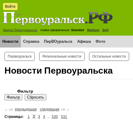
Войти
Карта Первоуральска
тема оформления:
Standart
Medium
Soft
Новости
Справка
ПирВОуральск
Афиша
Фото
Первоуральск
Региональные новости
Остальные новости
Новости Первоуральска
Фильтр
←
предыдущая
следующая
→
ctrl
ctrl
Страницы:
1
2
3
4
...
530
531