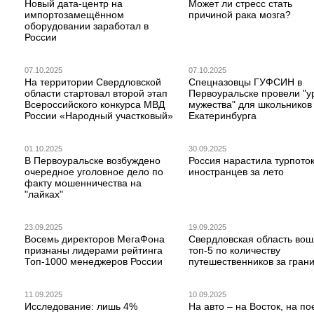
Новый дата-центр на
Может ли стресс стать
импортозамещённом
причиной рака мозга?
оборудовании заработал в
России
07.10.2025
07.10.2025
На территории Свердловской
Спецназовцы ГУФСИН в
области стартовал второй этап
Первоуральске провели "у
Всероссийского конкурса МВД
мужества" для школьников
России «Народный участковый»
Екатеринбурга
01.10.2025
30.09.2025
В Первоуральске возбуждено
Россия нарастила турпото
очередное уголовное дело по
иностранцев за лето
факту мошенничества на
"лайках"
23.09.2025
19.09.2025
Восемь директоров МегаФона
Свердловская область вош
признаны лидерами рейтинга
топ-5 по количеству
Топ-1000 менеджеров России
путешественников за гран
11.09.2025
10.09.2025
Исследование: лишь 4%
На авто – на Восток, на по