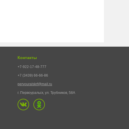
Контакты
+7-922-17-48-777
+7 (3439) 66-66-86
pervouralskrf@mail.ru
г. Первоуральск, ул. Трубников, 58А