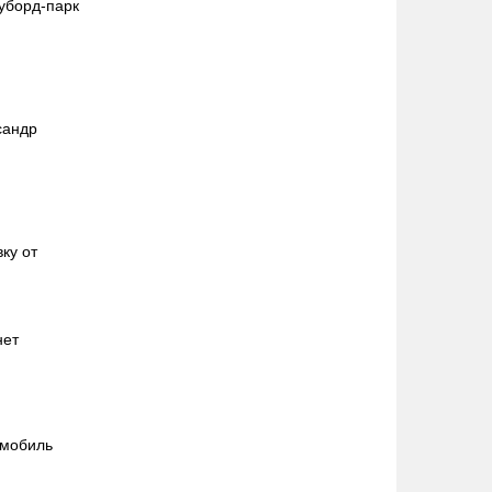
уборд-парк
сандр
ку от
нет
омобиль