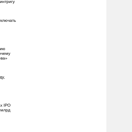
интригу
тключать
дию
очему
ева»
ду,
х IPO
 млрд