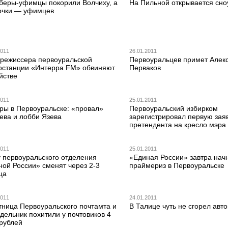
беры-уфимцы покорили Волчиху, а
На Пильной открывается сно
очки — уфимцев
2011
26.01.2011
орежиссера первоуральской
Первоуральцев примет Алек
останции «Интерра FM» обвиняют
Перваков
йстве
2011
25.01.2011
ры в Первоуральске: «провал»
Первоуральский избирком
ева и лобби Язева
зарегистрировал первую заяв
претендента на кресло мэра
2011
25.01.2011
у первоуральского отделения
«Единая России» завтра нач
ной России» сменят через 2-3
праймериз в Первоуральске
ца
2011
24.01.2011
тница Первоуральского почтамта и
В Талице чуть не сгорел авт
дельник похитили у почтовиков 4
 рублей