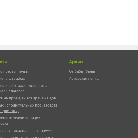
сти
Архив
о преступлении
От бабы Клавы
ия о штрафах
Авторская лента
знай свою задолженность»
ая налоговая
ь на прием, вызов врача на дом
ых исполнительных производств
 приставы)
венные услуги полиции
ьска
ная возмездная сдача оружия
я участковых уполномоченных