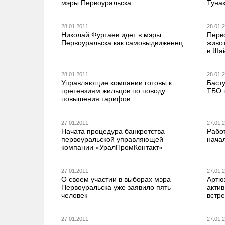
мэры Первоуральска
Туна
28.01.2011
28.01.
Николай Фуртаев идет в мэры
Перв
Первоуральска как самовыдвиженец
живо
в Ша
28.01.2011
28.01.
Управляющие компании готовы к
Баст
претензиям жильцов по поводу
ТБО 
повышения тарифов
27.01.2011
27.01.
Начата процедура банкротства
Рабо
первоуральской управляющей
начал
компании «УралПромКонтакт»
27.01.2011
27.01.
О своем участии в выборах мэра
Артю
Первоуральска уже заявило пять
актив
человек
встр
27.01.2011
27.01.