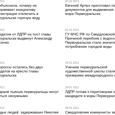
2011
02.02.2011
объяснила, почему не
Евгений Артюх приготовил п
ерживает инициативу
документов для выдвижения 
нистрации отключить в
мэра Первоуральска
оуральске горячую воду
2011
01.02.2011
идатом от ЛДПР на пост главы
ГУ МЧС РФ по Свердловской 
оуральска выдвинут Александр
Причиной перебоев с водос
сенко
Первоуральска стало значит
потребление городом воды
2011
29.01.2011
ороссы остались без двух
Ученики первоуральской
датов на кресло главы
художественной школы стал
оуральска
призерами международного 
2011
28.01.2011
врале пьяные первоуральцы могут
ЛДПР готова к переговорам 
аться ненужными
кандидате в мэры Первоурал
2011
28.01.2011
дых людей, задержавших Николая
Свердловские коммунисты за