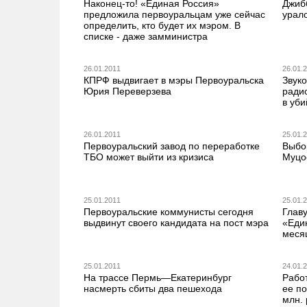
Наконец-то! «Единая Россия»
Джиб
предложила первоуральцам уже сейчас
урал
определить, кто будет их мэром. В
списке - даже замминистра
26.01.2011
26.01.
КПРФ выдвигает в мэры Первоуральска
Звук
Юрия Переверзева
ради
в уби
26.01.2011
25.01.
Первоуральский завод по переработке
Выбо
ТБО может выйти из кризиса
Муцо
25.01.2011
25.01.
Первоуральские коммунисты сегодня
Глав
выдвинут своего кандидата на пост мэра
«Еди
меся
25.01.2011
24.01.
На трассе Пермь—Екатеринбург
Рабо
насмерть сбиты два пешехода
ее по
млн.