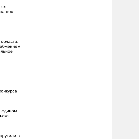
акет
на пост
области:
набжением
ельное
и
конкурса
о едином
ьска
крутили в