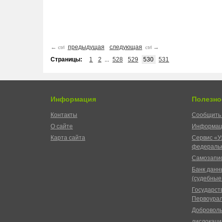
←
предыдущая
следующая
→
ctrl
ctrl
Страницы:
1
2
...
528
529
530
531
Информация
Полезно
Контакты
Сообщить 
О сайте
Информац
Карта сайта
Сервис «У
федеральн
Самозапис
Банк данн
(судебные
Государст
Первоурал
Доброволь
дислокаци