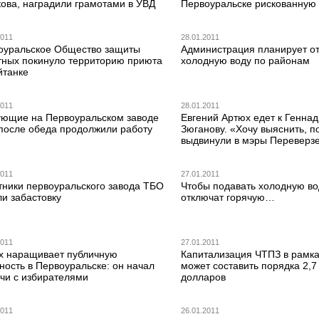
кова, наградили грамотами в УВД
Первоуральске рискованную 
2011
28.01.2011
оуральское Общество защиты
Администрация планирует о
тных покинуло территорию приюта
холодную воду по районам
йтанке
2011
28.01.2011
ующие на Первоуральском заводе
Евгений Артюх едет к Генна
после обеда продолжили работу
Зюганову. «Хочу выяснить, п
выдвинули в мэры Переверз
2011
27.01.2011
тники первоуральского завода ТБО
Чтобы подавать холодную во
и забастовку
отключат горячую…
2011
27.01.2011
х наращивает публичную
Капитализация ЧТПЗ в рамка
ность в Первоуральске: он начал
может составить порядка 2,7
ечи с избирателями
долларов
2011
26.01.2011