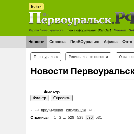
Войти
Карта Первоуральска
тема оформления:
Standart
Medium
Sof
Новости
Справка
ПирВОуральск
Афиша
Фото
Первоуральск
Региональные новости
Остальн
Новости Первоуральс
Фильтр
←
предыдущая
следующая
→
ctrl
ctrl
Страницы:
1
2
...
528
529
530
531