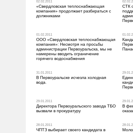
02.02.2011
02.02.
«Свердловская теплоснабжающая
СТК 
компания» продолжает разбираться с
подд
должниками
адми
Перв
01.02.2011
01.02.
ООО «Свердловская теплоснабжающая
Канд
компания»: Несмотря на просьбы
Перв
администрации Первоуральска, мы не
Пана
намерены вводить ограничение
горячего водоснабжения
31.01.2011
29.01.
В Первоуральске исчезла холодная
Един
вода.
канди
Перв
29.01.2011
29.01.
Директора Первоуральского завода ТБО
В фе
вызвали в прокуратуру
оказ
28.01.2011
28.01.
ЧПТЗ выбирает своего кандидата в
Моло