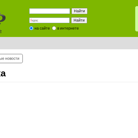
на сайте
в интернете
t
ые новости
ка