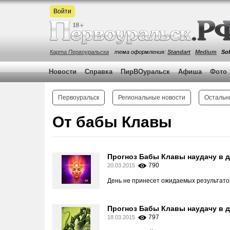
Войти
Карта Первоуральска
тема оформления:
Standart
Medium
Sof
Новости
Справка
ПирВОуральск
Афиша
Фото
Первоуральск
Региональные новости
Остальн
От бабы Клавы
Прогноз Бабы Клавы наудачу в д
790
20.03.2015
День не принесет ожидаемых результатов
Прогноз Бабы Клавы наудачу в д
797
18.03.2015