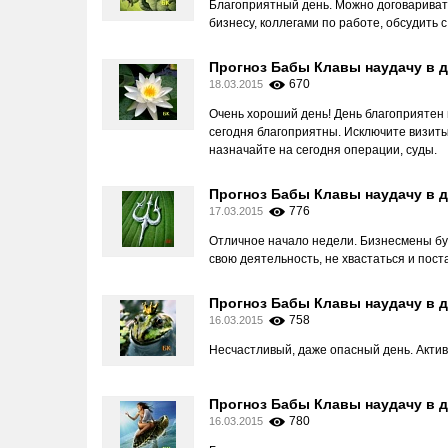
Благоприятный день. Можно договаривать
бизнесу, коллегами по работе, обсудить 
Прогноз Бабы Клавы наудачу в д
670
18.03.2015
Очень хороший день! День благоприятен 
сегодня благоприятны. Исключите визиты
назначайте на сегодня операции, суды.
Прогноз Бабы Клавы наудачу в д
776
17.03.2015
Отличное начало недели. Бизнесмены бу
свою деятельность, не хвастаться и пост
Прогноз Бабы Клавы наудачу в д
758
16.03.2015
Несчастливый, даже опасный день. Акти
Прогноз Бабы Клавы наудачу в д
780
16.03.2015