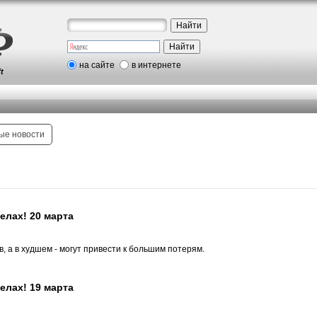
на сайте
в интернете
t
ые новости
елах! 20 марта
, а в худшем - могут привести к большим потерям.
елах! 19 марта