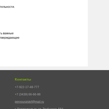
тельности.
ть важные
еутверждающие
Контакты
+7-922-17-48-777
+7 (3439) 66-66-86
pervouralskrf@mail.ru