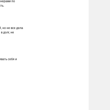
тнерами по
ть.
, но не все дела
в долг, не
вать себя и