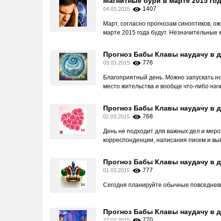
Магнитные бури в марте 2015 го
1407
04.03.2015
Март, согласно прогнозам синоптиков, о
марте 2015 года будут. Незначительные 
Прогноз Бабы Клавы наудачу в д
776
03.03.2015
Благоприятный день. Можно запускать но
место жительства и вообще что-либо нач
Прогноз Бабы Клавы наудачу в д
768
02.03.2015
День не подходит для важных дел и мер
корреспонденции, написания писем и в
Прогноз Бабы Клавы наудачу в д
777
01.03.2015
Сегодня планируйте обычные повседневны
Прогноз Бабы Клавы наудачу в д
770
27.02.2015