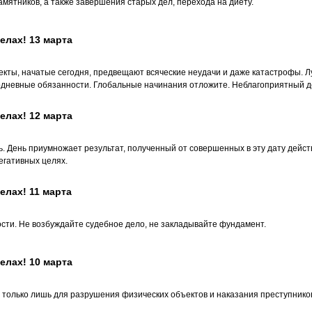
амятников, а также завершения старых дел, перехода на диету.
елах! 13 марта
кты, начатые сегодня, предвещают всяческие неудачи и даже катастрофы. Л
дневные обязанности. Глобальные начинания отложите. Неблагоприятный де
елах! 12 марта
 День приумножает результат, полученный от совершенных в эту дату действ
егативных целях.
елах! 11 марта
ти. Не возбуждайте судебное дело, не закладывайте фундамент.
елах! 10 марта
 только лишь для разрушения физических объектов и наказания преступнико