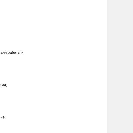
 для работы и
ими,
сие.