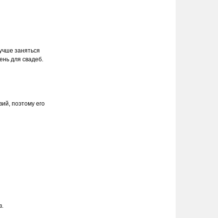
учше заняться
нь для свадеб.
ий, поэтому его
в.