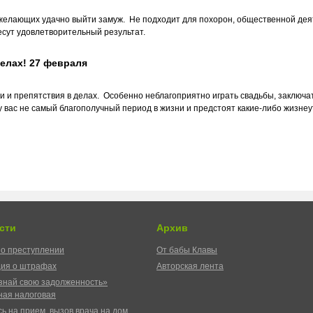
 желающих удачно выйти замуж. Не подходит для похорон, общественной дея
есут удовлетворительный результат.
елах! 27 февраля
и и препятствия в делах. Особенно неблагоприятно играть свадьбы, заключа
и у вас не самый благополучный период в жизни и предстоят какие-либо жизн
сти
Архив
о преступлении
От бабы Клавы
ия о штрафах
Авторская лента
знай свою задолженность»
ая налоговая
ь на прием, вызов врача на дом