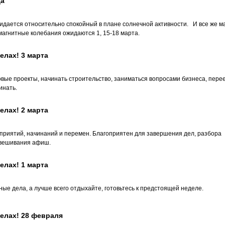
да
жидается относительно спокойный в плане солнечной активности. И все же м
магнитные колебания ожидаются 1, 15-18 марта.
елах! 3 марта
вые проекты, начинать строительство, заниматься вопросами бизнеса, пере
инать.
елах! 2 марта
оприятий, начинаний и перемен. Благоприятен для завершения дел, разбора
ывешивания афиш.
елах! 1 марта
е дела, а лучше всего отдыхайте, готовьтесь к предстоящей неделе.
елах! 28 февраля