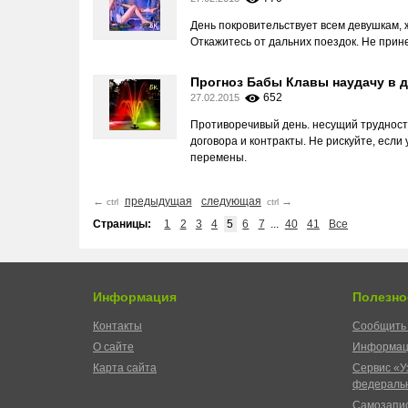
День покровительствует всем девушкам,
Откажитесь от дальних поездок. Не прин
Прогноз Бабы Клавы наудачу в д
652
27.02.2015
Противоречивый день. несущий трудност
договора и контракты. Не рискуйте, есл
перемены.
←
предыдущая
следующая
→
ctrl
ctrl
Страницы:
1
2
3
4
5
6
7
...
40
41
Все
Информация
Полезно
Контакты
Сообщить 
О сайте
Информац
Карта сайта
Сервис «У
федеральн
Самозапис