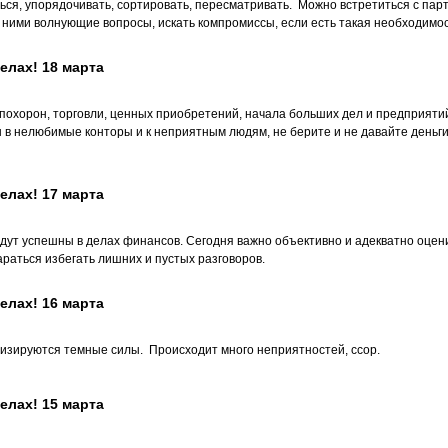
ся, упорядочивать, сортировать, пересматривать. Можно встретиться с пар
с ними волнующие вопросы, искать компромиссы, если есть такая необходимос
елах! 18 марта
похорон, торговли, ценных приобретений, начала больших дел и предприятий
 в нелюбимые конторы и к неприятным людям, не берите и не давайте деньги 
елах! 17 марта
дут успешны в делах финансов. Сегодня важно объективно и адекватно оцени
араться избегать лишних и пустых разговоров.
елах! 16 марта
визируются темные силы. Происходит много неприятностей, ссор.
елах! 15 марта