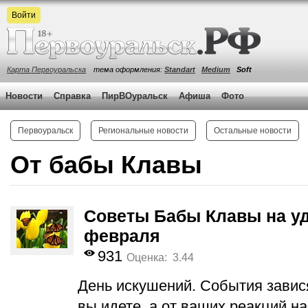
Войти
Карта Первоуральска
тема оформления:
Standart
Medium
Soft
Новости
Справка
ПирВОуральск
Афиша
Фото
Первоуральск
Региональные новости
Остальные новости
От бабы Клавы
Советы Бабы Клавы на уд
февраля
931
Оценка: 3.44
День искушений. События зависят
вы идете, а от ваших реакций на