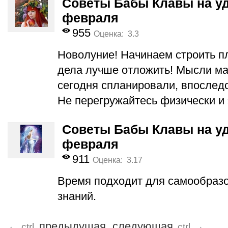
Советы Бабы Клавы на уд
февраля
955
Оценка: 3.3
Новолуние! Начинаем строить п
дела лучше отложить! Мысли мат
сегодня спланировали, впослед
Не перегружайтесь физически и
Советы Бабы Клавы на уд
февраля
911
Оценка: 3.17
Время подходит для самообразо
знаний.
←
предыдущая
следующая
→
ctrl
ctrl