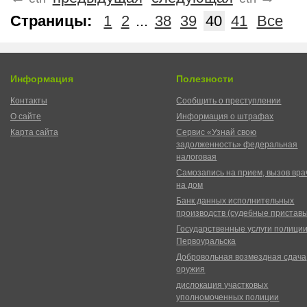
Страницы:
1
2
...
38
39
40
41
Все
Информация
Полезности
Контакты
Сообщить о преступлении
О сайте
Информация о штрафах
Карта сайта
Сервис «Узнай свою
задолженность» федеральная
налоговая
Самозапись на прием, вызов вра
на дом
Банк данных исполнительных
производств (судебные пристав
Государственные услуги полици
Первоуральска
Добровольная возмездная сдача
оружия
дислокация участковых
уполномоченных полиции