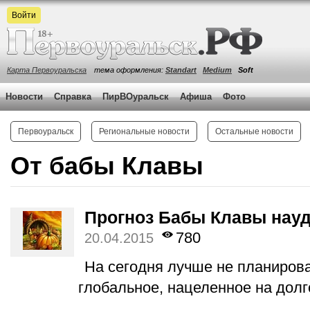
Войти
Карта Первоуральска
тема оформления:
Standart
Medium
Soft
Новости
Справка
ПирВОуральск
Афиша
Фото
Первоуральск
Региональные новости
Остальные новости
От бабы Клавы
Прогноз Бабы Клавы науд
780
20.04.2015
На сегодня лучше не планирова
глобальное, нацеленное на дол