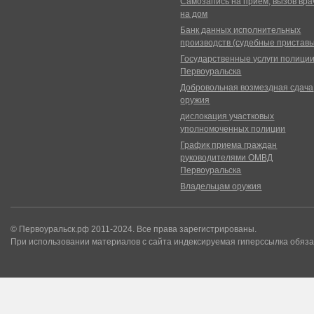
Самозапись на прием, вызов вра
на дом
Банк данных исполнительных
производств (судебные пристав
Государственные услуги полици
Первоуральска
Добровольная возмездная сдача
оружия
дислокация участковых
уполномоченных полиции
График приема граждан
руководителями ОМВД
Первоуральска
Владельцам оружия
© Первоуральск.рф 2011-2024. Все права зарегистрированы.
При использовании материалов с сайта индексируемая гиперссылка обяза