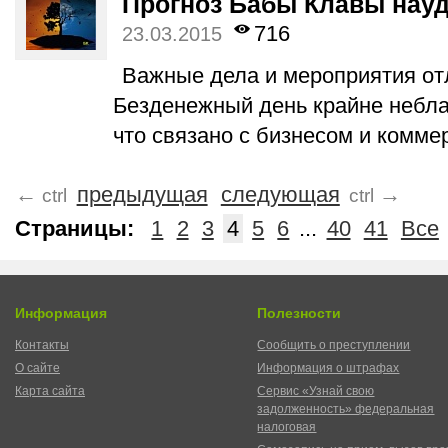
Прогноз Бабы Клавы науда
716
23.03.2015
Важные дела и мероприятия от
Безденежный день крайне неблаг
что связано с бизнесом и комме
←
предыдущая
следующая
→
ctrl
ctrl
Страницы:
1
2
3
4
5
6
...
40
41
Все
Информация
Полезности
Контакты
Сообщить о преступлении
О сайте
Информация о штрафах
Карта сайта
Сервис «Узнай свою
задолженность» федеральная
налоговая