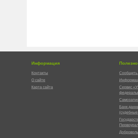
Информация
Полезно
Контакты
Сообщить 
О сайте
Информац
Карта сайта
Сервис «У
федеральн
Самозапис
Банк данн
(судебные
Государст
Первоурал
Доброволь