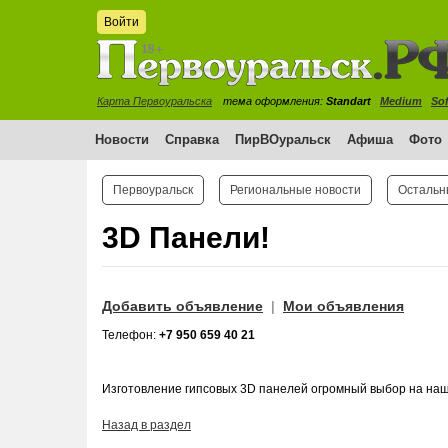
Войти
Карта Первоуральска
тема оформления:
Standart
Medium
Sof
Новости
Справка
ПирВОуральск
Афиша
Фото
Первоуральск
Региональные новости
Остальн
3D Панели!
Добавить объявление
Мои объявления
|
Телефон:
+7 950 659 40 21
Изготовление гипсовых 3D панелей огромный выбор на наш
Назад в раздел