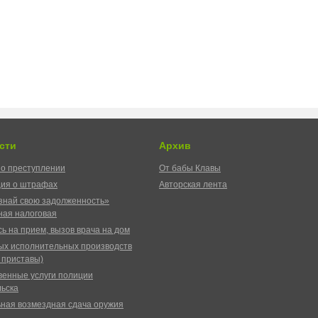
сти
Архив
о преступлении
От бабы Клавы
ия о штрафах
Авторская лента
знай свою задолженность»
ая налоговая
ь на прием, вызов врача на дом
ых исполнительных производств
 приставы)
венные услуги полиции
ьска
ная возмездная сдача оружия