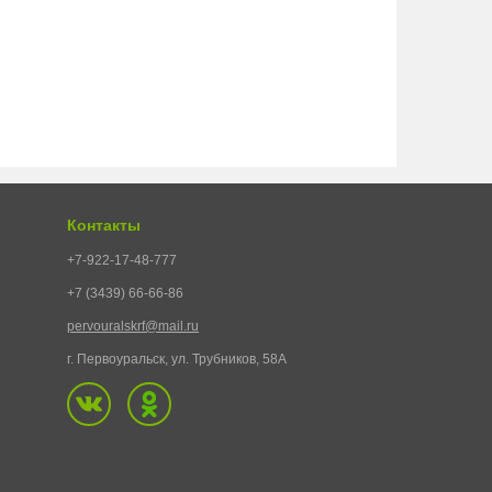
Контакты
+7-922-17-48-777
+7 (3439) 66-66-86
pervouralskrf@mail.ru
г. Первоуральск, ул. Трубников, 58А