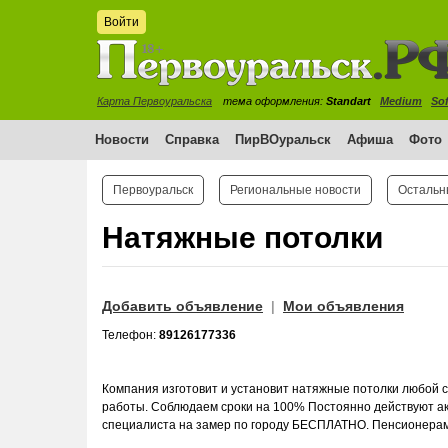
Войти
Карта Первоуральска
тема оформления:
Standart
Medium
Sof
Новости
Справка
ПирВОуральск
Афиша
Фото
Первоуральск
Региональные новости
Остальн
Натяжные потолки
Добавить объявление
Мои объявления
|
Телефон:
89126177336
Компания изготовит и установит натяжные потолки любой с
работы. Соблюдаем сроки на 100% Постоянно действуют акц
специалиста на замер по городу БЕСПЛАТНО. Пенсионерам