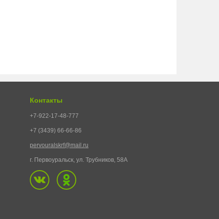
Контакты
+7-922-17-48-777
+7 (3439) 66-66-86
pervouralskrf@mail.ru
г. Первоуральск, ул. Трубников, 58А