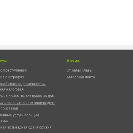
сти
Архив
о преступлении
От бабы Клавы
ия о штрафах
Авторская лента
знай свою задолженность»
ая налоговая
ь на прием, вызов врача на дом
ых исполнительных производств
 приставы)
венные услуги полиции
ьска
ная возмездная сдача оружия