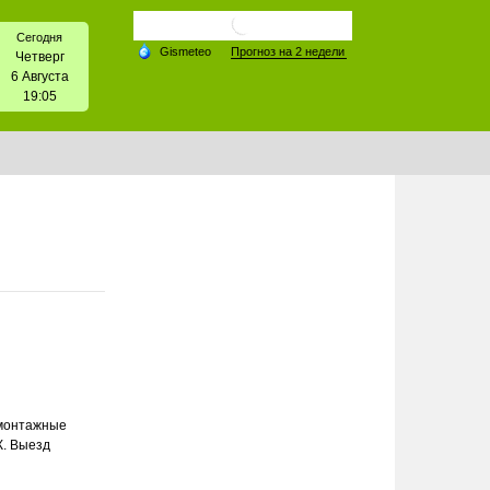
Сегодня
Четверг
6 Августа
19:05
 монтажные
К. Выезд