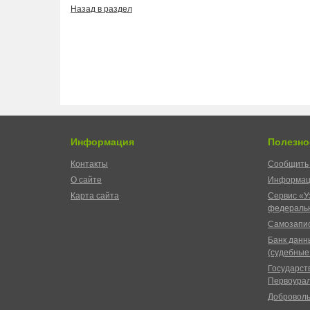
Назад в раздел
Информация
Полезно
Контакты
Сообщить 
О сайте
Информац
Карта сайта
Сервис «У
федеральн
Самозапис
Банк данн
(судебные
Государст
Первоурал
Доброволь