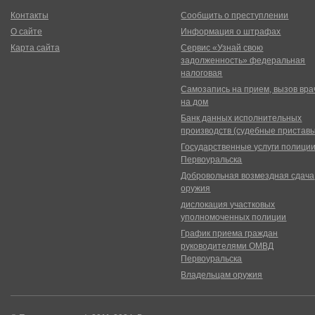
Контакты
Сообщить о преступлении
О сайте
Информация о штрафах
Карта сайта
Сервис «Узнай свою
задолженность» федеральная
налоговая
Самозапись на прием, вызов вра
на дом
Банк данных исполнительных
производств (судебные пристав
Государственные услуги полици
Первоуральска
Добровольная возмездная сдача
оружия
дислокация участковых
уполномоченных полиции
График приема граждан
руководителями ОМВД
Первоуральска
Владельцам оружия