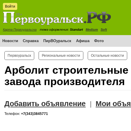
Войти
Карта Первоуральска
тема оформления:
Standart
Medium
Soft
Новости
Справка
ПирВОуральск
Афиша
Фото
Первоуральск
Региональные новости
Остальные новости
Арболит строительные 
завода производителя
Добавить объявление
Мои объя
|
Телефон:
+7(343)3845771